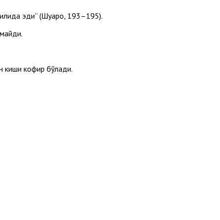
тилида эди” (Шуаро, 193–195).
лмайди.
ан киши кофир бўлади.