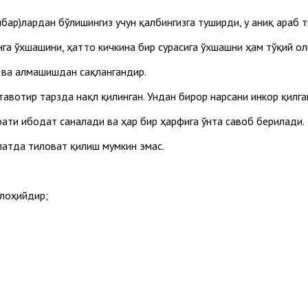
мбар)лардан бўлишингиз учун қалбингизга туширди, у аниқ араб 
нга ўхшашини, ҳатто кичкина бир сурасига ўхшашни ҳам тўқий о
иш ва алмашишдан сақлангандир.
тавотир тарзда нақл қилинган. Ундан бирор нарсани инкор қилг
роати ибодат саналади ва ҳар бир ҳарфига ўнта савоб берилади.
олатда тиловат қилиш мумкин эмас.
илоҳийдир;