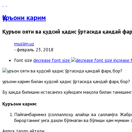
Қуръони карим
Қуръон ояти ва қудсий ҳадис ўртасида қандай фа
muslim.uz
- февраль. 23, 2018
font size
decrease font size
increase 
Қуръони карим билан қудсий ҳадис ўртасида қандай фарқ бор?
Бу ҳақда билишни истасангиз қуйидаги мақола билан танишинг
Қуръони карим:
Пайғамбаримиз (соллаллоҳу алайҳи ва саллам)га Жабро
бирортанинг унга даҳли бўлмаган ва бўлиши ҳам мумкин 
Аллоҳ таоло айтади: