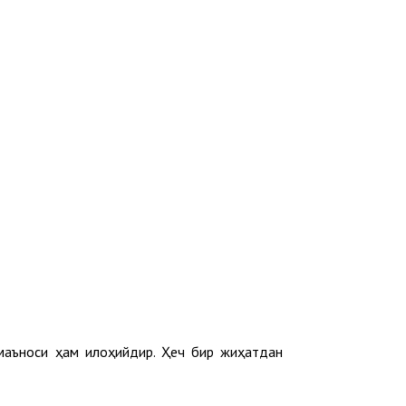
 маъноси ҳам илоҳийдир. Ҳеч бир жиҳатдан