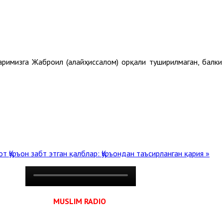
аримизга Жаброил (алайҳиссалом) орқали туширилмаган, балк
зот
Қуръон забт этган қалблар: Қуръондан таъсирланган қария »
MUSLIM RADIO