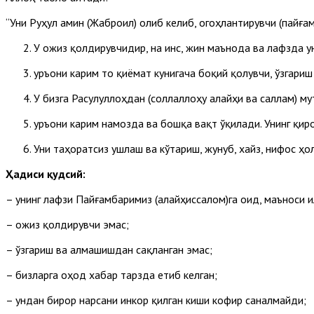
“Уни Руҳул амин (Жаброил) олиб келиб, огоҳлантирувчи (пайға
У ожиз қолдирувчидир, на инс, жин маънода ва лафзда у
Қуръони карим то қиёмат кунигача боқий қолувчи, ўзгар
У бизга Расулуллоҳдан (соллаллоҳу алайҳи ва саллам) му
Қуръони карим намозда ва бошқа вақт ўқилади. Унинг қи
Уни таҳоратсиз ушлаш ва кўтариш, жунуб, хайз, нифос ҳ
Ҳадиси қудсий:
– унинг лафзи Пайғамбаримиз (алайҳиссалом)га оид, маъноси 
– ожиз қолдирувчи эмас;
– ўзгариш ва алмашишдан сақланган эмас;
– бизларга оҳод хабар тарзда етиб келган;
– ундан бирор нарсани инкор қилган киши кофир саналмайди;