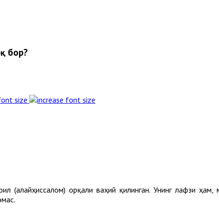
рқ бор?
font size
.
ил (алайҳиссалом) орқали ваҳий қилинган. Унинг лафзи ҳам,
эмас.