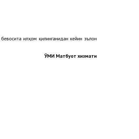
и бевосита илҳом қилинганидан кейин эълон
ЎМИ Матбуот хизмати