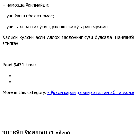
– намозда ўқилмайди;
– уни ўқиш ибодат эмас;
– уни таҳоратсиз ўқиш, ушлаш ёки кўтариш мумкин.
Ҳадиси қудсий асли Аллоҳ таолонинг сўзи бўлсада, Пайғамб
этилган
Read
9471
times
More in this category:
« Қуръон каримда зикр этилган 26 та жон
ЭНГ КЎП ЎҚИЛГАН (1 ойда)