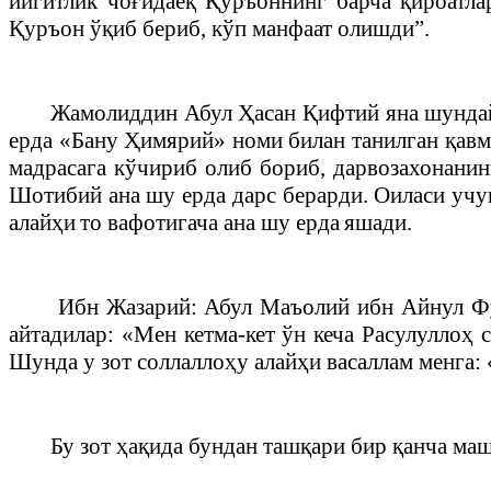
йигитлик чоғидаёқ Қуръоннинг барча қироатла
Қуръон ўқиб бериб, кўп манфаат олишди”.
Жамолиддин Абул Ҳасан Қифтий яна шундай
ерда «Бану Ҳимярий» номи билан танилган қавм
мадрасага кўчириб олиб бориб, дарвозахонанин
Шотибий ана шу ерда дарс берарди. Оиласи учу
алайҳи
то вафотигача ана шу ерда
яшади.
Ибн Жазарий: Абул Маъолий ибн Айнул Фу
айтадилар: «Мен кетма-кет ўн кеча Расулуллоҳ 
Шунда у зот соллаллоҳу алайҳи васаллам менга:
Бу зот ҳақида бундан ташқари бир қанча ма