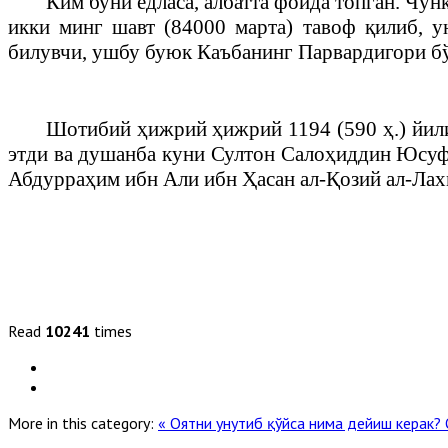
Ким буни ёдласа, албатта фойда топган. Чу
икки минг шавт (84000 марта) тавоф қилиб, 
билувчи, ушбу буюк Каъбанинг Парвардигори бўл
Шотибий ҳижрий ҳижрий 1194 (590 ҳ.) йили
этди ва душанба куни Султон Салоҳиддин Юсуф
Абдурраҳим ибн Али ибн Ҳасан ал-Қозий ал-Лах
Read
10241
times
More in this category:
« Оятни унутиб қўйса нима дейиш керак?