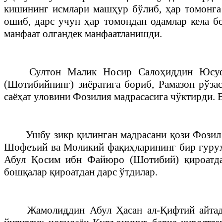
кишининг исмлари машҳур бўлиб, ҳар томонга 
ошиб, дарс учун ҳар томондан одамлар кела б
манфаат олгандек манфаатланишди.
Султон Малик Носир Салоҳиддин Юсуф
(Шотибийнинг) зиёратига бориб, Рамазон рўза
саёҳат уловини Фозилия мадрасасига чўктирди. В
Ушбу зикр қилинган мадрасани қози Фозил 
Шофеъий ва Моликий фақиҳларининг бир гуруҳи
Абул Қосим ибн Файюро (Шотибий) қироатда
бошқалар қироатдан дарс ўтдилар.
Жамолиддин Абул Ҳасан ал-Қифтий айтади