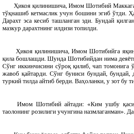
Ҳикоя қилинишича, Имом Шотибий Маккага к
тўқнашиб кетмаслик учун бошини эгиб ўтди. Ҳа
Дарахт эса кесиб ташланган эди. Бундай қилга
мазкур дарахтнинг илдизи топилди.
Ҳикоя қилинишича, Имом Шотибийга яқин ж
қила бошлашди. Шунда Шотибийдан нима деяётган
Сўнг иккинчисини сўроқ қилиб, чап томонига ўт
жавоб қайтарди. Сўнг буниси бундай, бундай, 
туркий тилда айтиб берди. Ваҳоланки, у зот бу т
Имом Шотибий айтади: «Ким ушбу қасида
таолонинг розилиги учунгина назмлаганман». Да