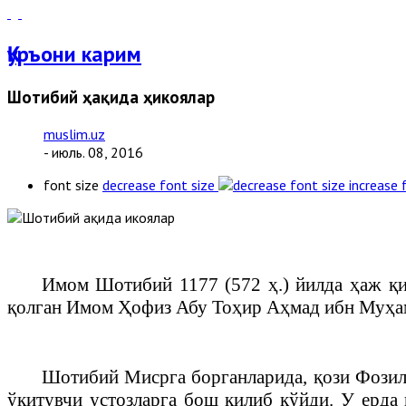
Қуръони карим
Шотибий ҳақида ҳикоялар
muslim.uz
- июль. 08, 2016
font size
decrease font size
increase 
Имом Шотибий 1177 (572 ҳ.) йилда ҳаж қи
қолган Имом Ҳофиз Абу Тоҳир Аҳмад ибн Муҳам
Шотибий
Мисрга борганларида, қози Фози
ўқитувчи устозларга бош қилиб қўйди. У ерда 