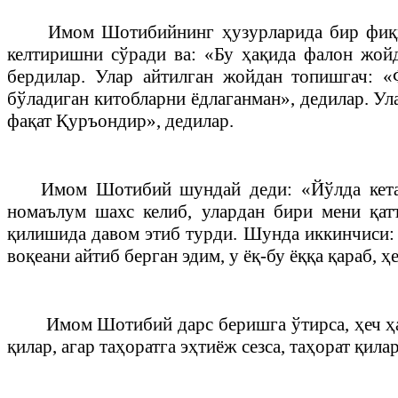
Имом Шотибийнинг ҳузурларида бир фиқҳи
келтиришни сўради ва: «Бу ҳақида фалон жойда
бердилар. Улар айтилган жойдан топишгач: 
бўладиган китобларни ёдлаганман», дедилар. Ул
фақат Қуръондир», дедилар.
Имом Шотибий шундай деди: «Йўлда кетаё
номаълум шахс келиб, улардан бири мени қат
қилишида давом этиб турди. Шунда иккинчиси: 
воқеани айтиб берган эдим, у ёқ-бу ёққа қараб, 
Имом Шотибий дарс беришга ўтирса, ҳеч ҳам
қилар, агар таҳоратга эҳтиёж сезса, таҳорат қила