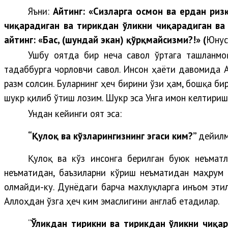
Яъни:
Айтинг: «Сизларга осмон ва ердан риз
чиқарадиган ва тирикдан ўликни чиқарадиган ва
айтинг: «Бас, (шундай экан) қўрқмайсизми?!» (
Юнус
Ушбу оятда бир неча савол ўртага ташланмоқ
тадаббурга чорловчи савол. Инсон ҳаёти давомида А
разм солсин. Буларнинг ҳеч бирини ўзи ҳам, бошқа б
шукр қилиб ўтиш лозим. Шукр эса Унга имон келтириш
Ундан кейинги оят эса:
“Қулоқ ва кўзларингизнинг эгаси ким?”
дейилм
Қулоқ ва кўз инсонга берилган буюк неъмат
неъматидан, баъзиларни кўриш неъматидан маҳрум
олмайди-ку. Дунёдаги барча махлуқларга инъом эти
Аллоҳдан ўзга ҳеч ким эмаслигини англаб етадилар.
“
Ўликдан тирикни ва тирикдан ўликни чиқа