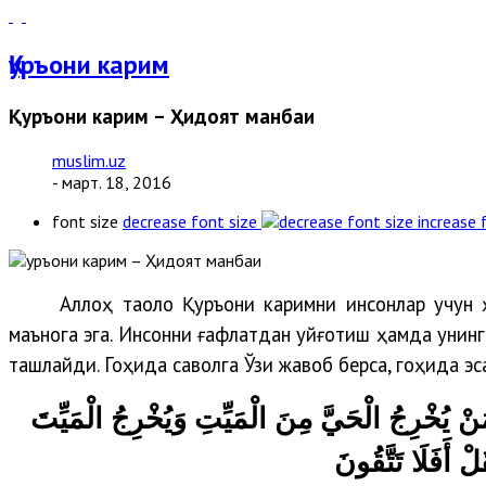
Қуръони карим
Қуръони карим – Ҳидоят манбаи
muslim.uz
- март. 18, 2016
font size
decrease font size
increase 
Аллоҳ таоло Қуръони каримни инсонлар учун 
маънога эга. Инсонни ғафлатдан уйғотиш ҳамда унин
ташлайди. Гоҳида саволга Ўзи жавоб берса, гоҳида эс
نْ يُخْرِجُ الْحَيَّ مِنَ الْمَيِّتِ وَيُخْرِجُ الْمَيِّتَ
ْ أَفَلَا تَتَّقُونَ