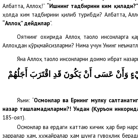
Албатта, Аллоҳ!”
“Ишнинг тадбирини ким қилади?
ҳолда ким тадбирини қилиб турибди? Албатта, Алло
“Аллоҳ” дейдилар
”.
Оятнинг охирида Аллоҳ таоло инсонларга қар
Аллоҳдан қўрқмайсизларми? Нима учун Унинг неъматл
Яна Аллоҳ таоло инсонларни доимо ибрат назар
ءٍ وَأَنْ عَسَى أَنْ يَكُونَ قَدِ اقْتَرَبَ أَجَلُهُمْ
Яъни: “
Осмонлар ва Ернинг мулку салтанатиг
назар ташламадиларми?! Ундан (Қуръон инкорида
185-оят).
Осмонлар ва ердаги каттаю кичик ҳар бир нарс
зарралар ҳам, ҳужайралар ҳам шунга гувоҳлик беради