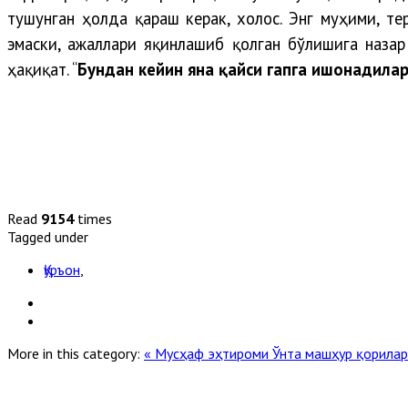
тушунган ҳолда қараш керак, холос. Энг муҳими, т
эмаски, ажаллари яқинлашиб қолган бўлишига наза
ҳақиқат. “
Бундан кейин яна қайси гапга ишонадила
Read
9154
times
Tagged under
Қуръон
,
More in this category:
« Мусҳаф эҳтироми
Ўнта машҳур қорилар