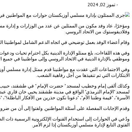
- تموز 02, 2024
ومؤخرًا، عاد وفد مكون من الممثلين عن عدد من الوزارات و إدارة 
وفلاديفوستوك من الاتحاد الروسي.
وقام أعضاء الوفد بعمل توضيحي في اتجاه الدعم الشامل لمواطنينا ال
وفي هذه اللقاءات، بلغ ممثلو الإدارة الدينية بكل احترام تحيات ودعوا
وموظفي بالإدارة الدينية في الاتحاد الروسي وإلى مواطنينا في جميع ال
وفي الاجتماعات التي عقدت مع مواطنينا قدم ممثل إدارة مسلمي أوزبكس
الابتكارات التي تم تنفيذها من أجل رفاهية الشعب.
وكذلك ألقى إمام وخطيب لمسجد " حضرت الإمام " في طشقند، حبيب ال
لمسجد "الإمام الترمذي" الواقع في مدينة طشقند يحيي خان قاري عبد ا
الأسرة"، "قيمة وطننا الأم"، "دعونا نكون حذرين من الأفكار الباطلة!"، "د
وقدم الإجابات المفصلة على أسئلة المواطنين. ولفتوا إلى أن من ضرور
ودُعي في الحوارات إلى استخدام القنوات الإلكترونية الرسمية ذات الص
الفتوى التابع لإدارة مسلمي أوزبكستان إذا لزم الأمر.