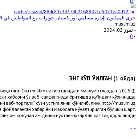
0
-
جرى الممثلون بإدارة مسلمي أوزبكستان حوارات مع المواطنين في ال
muslim.uz
- تموز 02, 2024
0
-
ЭНГ КЎП ЎҚИЛГАН (1 ойда)
и диққатига! Сиз muslim.uz порталидаги маълумотлардан
 ёки хабарни ўз веб-саҳифангизда ёритишда қуйидаги кўринишда
 веб-портали” сўзи устига линк қўйилиб, линк http//muslim.uz
сиз фойдаланган хабар ёки мақолага йўналтирилган бўлиши шарт.
лик ҳам қонунан ҳам диний нуқтаи-назардан қаттиқ қораланади.