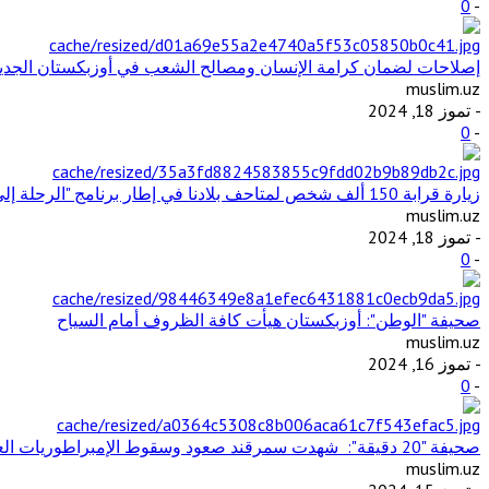
0
-
إصلاحات لضمان كرامة الإنسان ومصالح الشعب في أوزبكستان الجديدة
muslim.uz
- تموز 18, 2024
0
-
زيارة قرابة 150 ألف شخص لمتاحف بلادنا في إطار برنامج "الرحلة إلى الماضي"
muslim.uz
- تموز 18, 2024
0
-
صحيفة "الوطن": أوزبكستان هيأت كافة الظروف أمام السياح
muslim.uz
- تموز 16, 2024
0
-
صحيفة "20 دقيقة": شهدت سمرقند صعود وسقوط الإمبراطوريات العظيمة وتفاعل الثقافات والحضارات المختلفة
muslim.uz