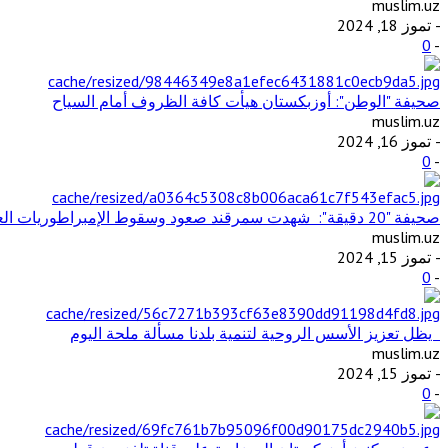
muslim.uz
- تموز 18, 2024
0
-
صحيفة "الوطن": أوزبكستان هيأت كافة الظروف أمام السياح
muslim.uz
- تموز 16, 2024
0
-
صحيفة "20 دقيقة": شهدت سمرقند صعود وسقوط الإمبراطوريات العظيمة وتفاعل الثقافات والحضارات المختلفة
muslim.uz
- تموز 15, 2024
0
-
يظل تعزيز الأسس الروحية لتنمية بلدنا مسألة ملحة اليوم
muslim.uz
- تموز 15, 2024
0
-