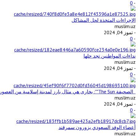
0
-
الإجراءات المتخذة لحل المشاكل
muslim.uz
- تموز 04, 2024
0
-
نداءات المواطنين تجد حلها
muslim.uz
- تموز 04, 2024
0
-
الصحيفة The Sun"": بخارى هي مثال بارز لمدينة إسلامية من العصور الوسطى في آسيا الوسطى
muslim.uz
- تموز 04, 2024
0
-
أعضاء الوفد السعودي يزورون سمرقند
muslim.uz