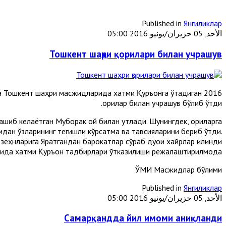
Published in
Янгиликлар
الأحد, 05 حزيران/يونيو 2016 05:00
Тошкент шаҳри қорилари билан учрашув
ида Тошкент шаҳри масжидларида хатми Қуръонга ўтадиган
қорилар билан учрашув бўлиб ўтди.
шиб келаётган Муборак ой билан қутлади. Шунингдек, қориларга
дан ўзларининг тегишли кўрсатма ва тавсияларини бериб ўтди.
 зеҳнларига Яратгандан барокатлар сўраб дуои хайрлар қилинди.
ида хатми Қуръон тадбирлари ўтказилиши режалаштирилмоқда.
ЎМИ Масжидлар бўлими
Published in
Янгиликлар
الأحد, 05 حزيران/يونيو 2016 05:00
Самарқандда йил имоми аниқланди