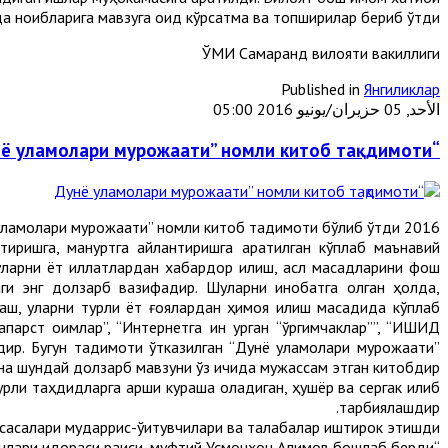
 ноибларига мавзуга оид кўрсатма ва топшириқлар бериб ўтди.
ЎМИ Самарқанд вилояти вакиллиги
Published in
Янгиликлар
الأحد, 05 حزيران/يونيو 2016 05:00
“Дунё уламолари мурожаати” номли китоб тақдимоти
2016 йил 2 июнь куни Ўзбекистон мусулмонлари идорасида янги нашрдан чиққан “Дунё уламолари мурожаати” номли китоб тақдимоти бўлиб ўтди.
иришга, манқуртга айлантиришга қаратилган кўплаб маънавий
ларни ёт иллатлардан хабардор қилиш, асл мақсадларини фош
аги энг долзарб вазифадир. Шуларни инобатга олган ҳолда,
ш, уларни турли ёт ғоялардан ҳимоя қилиш мақсадида кўплаб
арст оқимлар”, “Интернетга ин қурган “ўргимчаклар””, “ИШИД
ир. Бугун тақдимоти ўтказилган “Дунё уламолари мурожаати”
на шундай долзарб мавзуни ўз ичида мужассам этган китобдир.
урли таҳдидларга қарши кураша оладиган, ҳушёр ва сергак қилиб
тарбиялашдир.
асалари мударрис-ўқитувчилари ва талабалар иштирок этишди.
“Дунё уламолари мурожаати” китоби тақдимотини Ўзбекистон мусулмонлари идораси раиси, муфтий Усмонхон Алимов бошлаб берди.