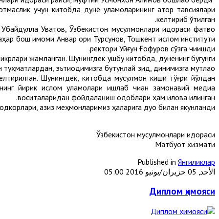
ботмаслик учун китобда дунё уламоларининг қатор тавсиялари
келтириб ўтилган.
Убайдулла Уватов, Ўзбекистон мусулмонлари идораси фатво
ҳар бош имоми Анвар қори Турсунов, Тошкент ислом институти
ректори Уйғун Ғофуров сўзга чиқишди.
фикрлари жамланган. Шунингдек ушбу китобда, дунёнинг бугунги
туҳматлардан, эътиқодимизга бутунлай зид, динимизга мутлақо
келтирилган. Шунингдек, китобда мусулмон киши тўғри йўлдан
знинг йирик ислом уламолари ишлаб чиққан замонавий медиа
воситаларидан фойдаланиш одоблари ҳам илова қилинган.
дкорлари, азиз меҳмонларимиз ҳақларига дуо билан якунланди.
Ўзбекистон мусулмонлари идораси
Матбуот хизмати
Published in
Янгиликлар
الأحد, 05 حزيران/يونيو 2016 05:00
Диплом ҳимояси