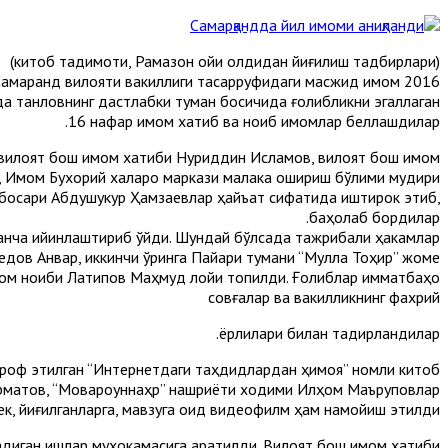
(китоб тақдимоти, Рамазон ойи олдидан йиғилиш тадбирлари)
и Самарқанд вилояти вакиллиги тасарруфидаги масжид имом
да танловнинг дастлабки туман босқичида ғолибликни эгаллаган
16 нафар имом хатиб ва ноиб имомлар беллашдилар.
ар, вилоят бош имом хатиби Нуриддин Исламов, вилоят бош имом
, Имом Бухорий халқаро маркази малака ошириш бўлими мудири
инбосари Абдушукур Ҳамзаевлар ҳайъат сифатида иштирок этиб,
баҳолаб бордилар.
 анча қийинлаштириб қўйди. Шундай бўлсада тажрибали ҳакамлар
дов Анвар, иккинчи ўринга Пайариқ тумани “Мулла Тоҳир” жоме
ом ноиби Латипов Маҳмуд лойиқ топилди. Ғолиблар қимматбаҳо
совғалар ва вакилликнинг фахрий
ёрлиқлари билан тақдирландилар.
ътироф этилган “Интернетдаги таҳдидлардан ҳимоя” номли китоб
урматов, “Мовароуннаҳр” нашриёти ходими Илҳом Маъруповлар
ек, йиғилганларга, мавзуга оид видеофилм ҳам намойиш этилди.
диган ишлар муҳокамасига қаратилди. Вилоят бош имом хатиби