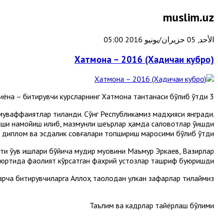
muslim.uz
الأحد, 05 حزيران/يونيو 2016 05:00
Хатмона – 2016 (Хадичаи кубро)
3 июнь куни Хадичаи Кубро аёл-қизлар билим юртида катта шодиёна – битирувчи курсларнинг Хатмона тантанаси бўлиб ўтди.
муваффақиятлар тиланди. Сўнг Республикамиз мадҳияси янгради.
иши намойиш қилиб, мазмунли шеърлар ҳамда саловотлар ўқишди.
га диплом ва эсдалик совғалари топшириш маросими бўлиб ўтди.
ти ўқув ишлари бўйича мудир муовини Маъмур Эркаев, Вазирлар
 юртида фаолият кўрсатган фахрий устозлар ташриф буюришди.
арча битирувчиларга Аллоҳ таолодан улкан зафарлар тилаймиз!
Таълим ва кадрлар тайёрлаш бўлими