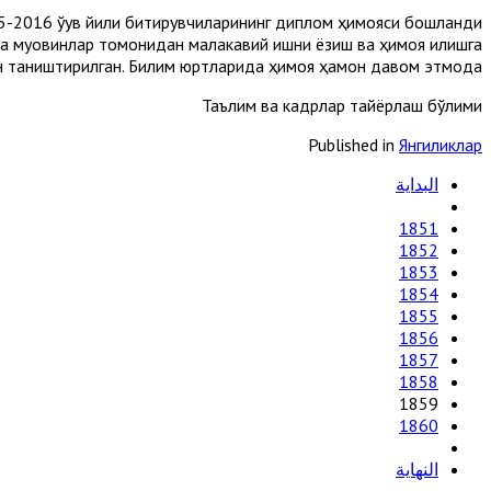
5-2016 ўқув йили битирувчиларининг диплом ҳимояси бошланди.
ча муовинлар томонидан малакавий ишни ёзиш ва ҳимоя қилишга
н таништирилган. Билим юртларида ҳимоя ҳамон давом этмоқда.
Таълим ва кадрлар тайёрлаш бўлими
Published in
Янгиликлар
البداية
1851
1852
1853
1854
1855
1856
1857
1858
1859
1860
النهاية