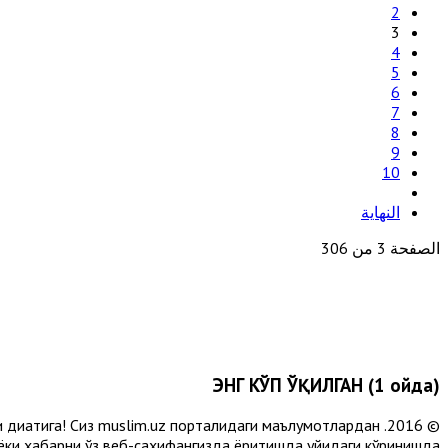
2
3
4
5
6
7
8
9
10
النهاية
الصفحة 3 من 306
ЭНГ КЎП ЎҚИЛГАН (1 ойда)
и диққатига! Сиз muslim.uz порталидаги маълумотлардан
 ёки хабарни ўз веб-саҳифангизда ёритишда қуйидаги кўринишда