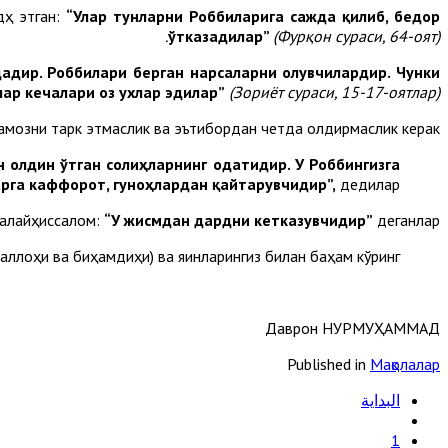
дҳ этган:
“Улар тунларни Роббиларига сажда қилиб, бедор
ўтказадилар”
(Фурқон сураси, 64-оят).
дадир.
Роббилари берган нарсаларни олувчилардир. Чунки
ар кечалари оз ухлар эдилар”
(Зориёт сураси, 15-17-оятлар).
амозни тарк этмаслик ва эътибордан четда қолдирмаслик керак”.
н олдин ўтган солиҳларнинг одатидир. У Роббингизга
арга каффорот, гуноҳлардан қайтарувчидир”,
дедилар.
 алайҳиссалом:
“У жисмдан дардни кетказувчидир”
деганлар.
наллоҳи ва биҳамдиҳи) ва яқинларингиз билан баҳам кўринг.
Даврон НУРМУҲАММАД
Published in
Мақолалар
البداية
1