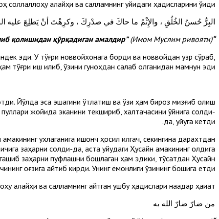
ҳ соллаллоҳу алайҳи ва салламнинг қуйидаги ҳа­дисларини ўқиди:
البِرُّ حُسنُ الخُلُقِ ، والإِثْمُ ما حاكَ في صدْرِكَ ، وكرِهْتَ أنْ يَطلِعَ عليه ا
”
(Имом Муслим ривояти).
“Яхшилик гўзал хулқдир. Гуноҳ бу – қалбингни қийнаган ва сен бошқалар уни билиб қолишидан қўрқадиган амалдир
андек эди. У тўғри новвойхонага борди ва новвойдан узр сўраб,
ҳам тўғри иш қилиб, ўзини гуноҳдан сақлаб қолганидан мамнун эди.
отди. Йўлда эса эшагини ўтлатиш ва ўзи ҳам бироз мизғиб олиш
н пуллари жойида эканини текшириб, халтачасини қўйнига солди-
да, уйқуга кетди.
н амакининг ухлаганига ишонч ҳосил қилгач, секингина дарахтдан
 ичига заҳарни солди-да, аста уйқудаги Ҳусайн амакининг олдига
энгашиб заҳарни пуфлашни бошлаган ҳам эдики, тўсатдан Ҳусайн
ининг оғзига қайтиб кирди. Унинг ёмонлиги ўзининг бошига етди.
у алайҳи ва салламнинг айтган ушбу ҳадислари нақадар ҳақиқат:
من ضارّ ضارّ الله به