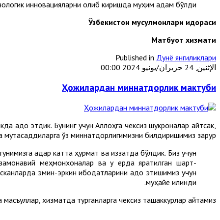
нологик инновацияларни олиб киришда муҳим қадам бўлди.
Ўзбекистон мусулмонлари идораси
Матбуот хизмати
Published in
Дунё янгиликлари
الإثنين, 24 حزيران/يونيو 2024 00:00
Ҳожилардан миннатдорлик мактуби
да адо этдик. Бунинг учун Аллоҳга чексиз шукроналар айтсак,
а мутасаддиларга ўз миннатдорлигимизни билдиришимиз зарур.
нимизга қадар катта ҳурмат ва иззатда бўлдик. Биз учун
, замонавий меҳмонхоналар ва у ерда яратилган шарт-
асканларда эмин-эркин ибодатларини адо этишимиз учун
муҳайё қилинди.
а масъуллар, хизматда турганларга чексиз ташаккурлар айтамиз.