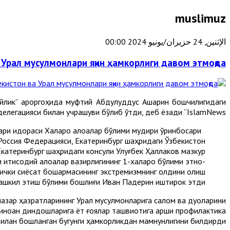
muslimuz
الإثنين, 24 حزيران/يونيو 2024 00:00
 Урал мусулмонлари яқин ҳамкорлиги давом этмоқда
лик” қароргоҳида муфтий Абдулқуддус Ашарин бошчилигидаги
елегацияси билан учрашуви бўлиб ўтди, деб ёзади “IslamNews”.
ри идораси Халқаро алоқалар бўлими мудири ўринбосари
оссия Федерацияси, Екатеринбург шаҳридаги Ўзбекистон
катеринбург шаҳридаги консули Улуғбек Ҳаллаков мазкур
иқтисодий алоқалар вазирлигининг 1-халқаро бўлими этно-
 ички сиёсат бошқармасининг экстремизмнинг олдини олиш
ашкил этиш бўлими бошлиғи Иван Падерин иштирок этди.
назар ҳазратларининг Урал мусулмонларига салом ва дуоларини
иноан диндошларига ёт ғоялар ташвиқотига қарши профилактика
илан бошланган бугунги ҳамкорликдан мамнунлигини билдирди.