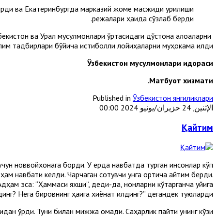
рди ва Екатеринбургда марказий жоме масжиди қурилиши
режалари ҳақида сўзлаб берди.
бекистон ва Урал мусулмонлари ўртасидаги дўстона алоқаларни
лим тадбирлари бўйича истиқболли лойиҳаларни муҳокама қилди.
Ўзбекистон мусулмонлари идораси
.
М
атбуот хизмати
Published in
Ўзбекистон янгиликлари
الإثنين, 24 حزيران/يونيو 2024 00:00
Қайтим
 учун новвойхонага борди. У ерда нав­батда турган инсонлар кўп
ам навбати келди. Чарчаган сотувчи унга ортиқча қайтим берди.
 Адҳам эса: “Ҳаммаси яхши”, деди-да, нонларни кўтарганча уйига
динг? Нега бировнинг ҳаққига хиёнат қилдинг?” дегандек туюларди.
дан қўрқди. Туни билан мижжа қоқмади. Саҳарлик пайти унинг кўзи