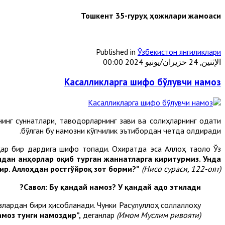
Тошкент 35-гуруҳ ҳожилари жамоаси
Published in
Ўзбекистон янгиликлари
الإثنين, 24 حزيران/يونيو 2024 00:00
Касалликларга шифо бўлувчи намоз
инг суннатлари, тақводорларнинг завқи ва солиҳларнинг одати
бўлган бу намозни кўпчилик эътибордан четда қолдиради.
, ҳар бир дардига шифо топади. Охиратда эса Аллоҳ таоло Ўз
идан анҳорлар оқиб турган жаннатларга киритурмиз. Унда
ир. Аллоҳдан ростгўйроқ зот борми?”
(Нисо
сураси,
122
-оят
).
Савол: Бу
қандай намоз
? У қандай
адо этилади?
злардан бири ҳисобланади. Чунки Расулуллоҳ соллаллоҳу
амоз тунги намоздир
”,
деганлар
(Имом
Муслим ривоят
и)