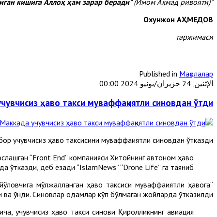
(Имом Аҳмад ривояти).
“Бошқаларга зарар берадиган кишига Аллоҳ ҳам зарар беради”
Охунжон АҲМЕДОВ
таржимаси
Published in
Мақолалар
الإثنين, 24 حزيران/يونيو 2024 00:00
чувчисиз ҳаво такси муваффақиятли синовдан ўтди
ор учувчисиз ҳаво таксисини муваффақиятли синовдан ўтказди.
слашган “Front End” компанияси Хитойнинг автоном ҳаво
а ўтказди, деб ёзади “IslamNews” “Drone Life” га таяниб.
 йўловчига мўлжалланган ҳаво таксиси муваффақиятли ҳавога
 ва қўнди. Синовлар одамлар кўп бўлмаган жойларда ўтказилди.
ча, учувчисиз ҳаво такси синови Қиролликнинг авиация