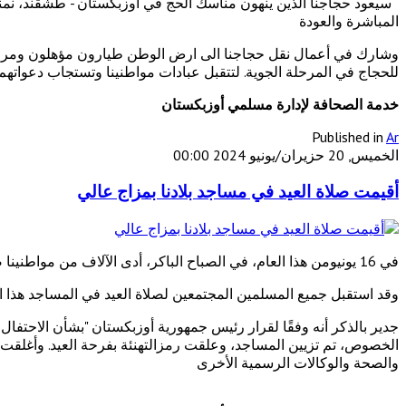
سيعود حجاجنا الذين ينهون مناسك الحج في أوزبكستان - طشقند، نمن
المباشرة والعودة
وشارك في أعمال نقل حجاجنا الى ارض الوطن طيارون مؤهلون ومراقب
للحجاج في المرحلة الجوية. لتتقبل عبادات مواطنينا وتستجاب دعواتهم
خدمة الصحافة لإدارة مسلمي أوزبكستان
Published in
Ar
الخميس, 20 حزيران/يونيو 2024 00:00
أقيمت صلاة العيد في مساجد بلادنا بمزاج عالي
في 16 يونيومن هذا العام، في الصباح الباكر، أدى الآلاف من مواطنينا صلاة عيد الأضحى في 2074 الفي و اربعة وسبعين مسجدا في جميع أنحاء جمهوريتنا
وقد استقبل جميع المسلمين المجتمعين لصلاة العيد في المساجد هذا الع
جدير بالذكر أنه وفقًا لقرار رئيس جمهورية أوزبكستان "بشأن الاحتفال ب
الخصوص، تم تزيين المساجد، وعلقت رمزالتهنئة بفرحة العيد. وأغلقت 
والصحة والوكالات الرسمية الأخرى