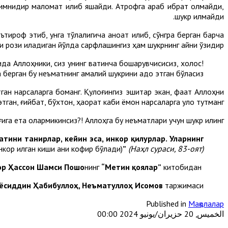
 кимнидир маломат қилиб яшайди. Атрофга қараб ибрат олмайди,
шукр қилмайди.
тироф этиб, унга тўлалигича қаноат қилиб, сўнгра берган барча
 рози қиладиган йўлда сарфлашингиз ҳам шукрнинг айни ўзидир!
ида Аллоҳники, сиз унинг вақтинча бошқарувчисисиз, холос!
 берган бу неъматнинг амалий шукрини адо этган бўласиз.
этган нарсаларга боқманг. Қулоғингиз эшитар экан, фақат Аллоҳни
этган, ғийбат, бўхтон, ҳақорат каби ёмон нарсаларга қулоқ тутманг.
ига ета олармикинсиз?! Аллоҳга бу неъматлари учун шукр қилинг!
тини танирлар, кейин эса, инкор қилурлар. Уларнинг
кор қилган киши аниқ кофир бўлади)
”
(Наҳл сураси
,
83-оят)
р Ҳассон Шамси Пошо
нинг
“Метин қоялар”
китобидан
ёсиддин Ҳабибуллоҳ, Неъматуллоҳ Исомов
таржимаси.
Published in
Мақолалар
الخميس, 20 حزيران/يونيو 2024 00:00