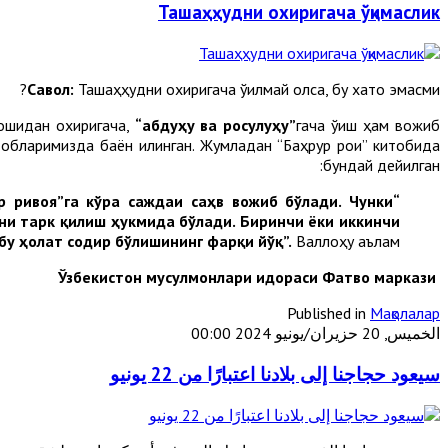
Ташаҳҳудни охиригача ўқимаслик
Cавол:
Ташаҳҳудни охиригача ўқилмай қолса, бу хато эмасми?
ошидан охиригача,
“
абдуҳу ва росулуҳ
у”
гача ўқиш ҳам вожиб
итобларимизда баён қилинган. Жумладан “Баҳрур роиқ” китобида
бундай дейилган:
р ривоя”га кўра саждаи саҳв вожиб бўлади. Чунки
ни тарк қилиш ҳукмида бўлади. Биринчи ёки иккинчи
бу ҳолат содир бўлишининг фарқи йўқ”.
Валлоҳу аълам.
Ўзбекистон мусулмонлари идораси
Фатво маркази
Published in
Мақолалар
الخميس, 20 حزيران/يونيو 2024 00:00
سيعود حجاجنا إلى بلادنا اعتبارًا من 22 يونيو