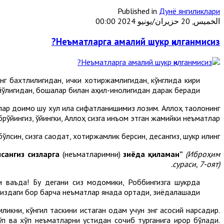
Published in
Дунё янгиликлари
الخميس, 20 حزيران/يونيو 2024 00:00
Неъматларга амалий шукр қилганмисиз?
нг бахтлилигидан, ички хотиржамлигидан, кўнглида кири
йўқлигидан, бошқалар билан аҳил-иноқлигидан дарак беради!
лар доимо шу хулқ ила сифатланишимиз лозим. Аллоҳ таолонинг
рўйингиз, қўйингки, Аллоҳ сизга инъом этган жамийки неъматлар.
лсин, сизга саодат, хотиржамлик берсин, десангиз, шукр қилинг!
сангиз сизларга
(неъматларимни)
зиёда қиламан”
(Иброҳим
.
сураси
,
7-оят)
қ ваъда! Бу дегани сиз модомики, Роббингизга шукрда
сиздаги бор барча неъматлар янада ортади, зиёдалашади.
мликни, кўнгил таскини истаган одам учун энг асосий нарсадир.
п ва хўп неъматларни устидан сочиб турганига иқрор бўлади.