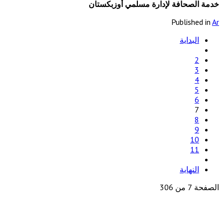
خدمة الصحافة لإدارة مسلمي أوزبكستان
Published in
Ar
البداية
2
3
4
5
6
7
8
9
10
11
النهاية
الصفحة 7 من 306