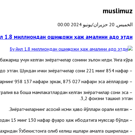
muslimuz
الخميس, 20 حزيران/يونيو 2024 00:00
ил 1.8 миллиондан ошиқ ҳожи ҳаж амалини адо этди
жариш учун келган зиёратчилар сонини эълон қилди. Унга кўра:
– Бу йил 1 миллион 833 минг 164 нафар киши ҳаж амалини адо этган. Шундан ички зиёратчилар сони 221 минг 854 нафар.
– Ҳожиларнинг 958 137 нафари эркак, 875 027 нафари эса аёллардир.
стралия ва бошқа мамлакатлардан келган зиёратчилар сони эса
3,2 фоизни ташкил этган.
– Зиёратчиларнинг асосий қисми ҳаво йўллари орқали келган.
– Бу йил юртимиздан 15 минг 130 нафар фуқаро ҳаж ибодатига муяссар бўлди.
– Эслатиб ўтамиз: 22 июндан 12 июлга қадар ҳожиларимизни Жидда шаҳридан Ўзбекистонга олиб келиш ишлари амалга оширилади.