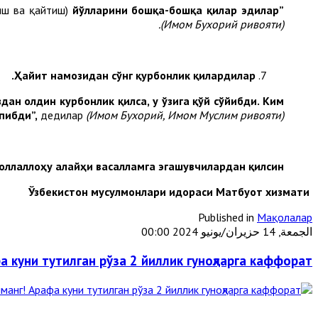
иш ва қайтиш)
йўлларини бошқа-бошқа қилар эдилар”
(Имом Бухорий ривояти).
Ҳайит намозидан сўнг қурбонлик қилардилар.
дан олдин курбонлик қилса, у ўзига қўй сўйибди. Ким
пибди”,
дедилар
(Имом Бухорий, Имом Муслим ривояти).
оллаллоҳу алайҳи васалламга эгашувчилардан қилсин!
Ўзбекистон мусулмонлари идораси Матбуот хизмати
Published in
Мақолалар
الجمعة, 14 حزيران/يونيو 2024 00:00
 куни тутилган рўза 2 йиллик гуноҳларга каффорат