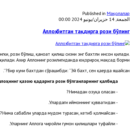
Published in
Мақолалар
الجمعة, 14 حزيران/يونيو 2024 00:00
Аллоҳ битган тақдирга рози бўлинг
гки, рози бўлиш, қаноат қилиш сизни энг бахтли инсон қилади.
илади. Ахир Аллоҳнинг розилигиданда юқорироқ мақсад борми?!
Бир куни бахтдан сўрашибди: “Эй бахт, сен қаерда яшайсан?”.
ллоҳнинг қазою қадарига рози бўлганларнинг қалбида!”
- Нимадан озуқа оласан?
- Улардаги иймоннинг қувватидан.
- Нима сабабли уларда мудом турасан, кетиб қолмайсан?
- Уларнинг Аллоҳга чиройли гумон қилишлари туфайли.