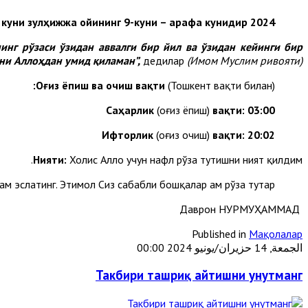
2024 йил 15 июнь шанба куни зулҳижжа ойининг 9-куни – арафа кунидир.
инг рўзаси ўзидан аввалги бир йил ва ўзидан кейинги бир
ни Аллоҳдан умид қиламан”,
дедилар
(Имом Муслим ривояти).
:
Оғиз ёпиш ва очиш вақти
(Тошкент вақти билан)
Саҳарлик
(оғиз ёпиш)
вақти: 03:0
0
Ифторлик
(оғиз очиш)
вақти:
20:0
2
Нияти:
Холис Аллоҳ учун нафл рўза тутишни ният қилдим.
м эслатинг. Эҳтимол Сиз сабабли бошқалар ҳам рўза тутар.
Даврон НУРМУҲАММАД
Published in
Мақолалар
الجمعة, 14 حزيران/يونيو 2024 00:00
Такбири ташриқ айтишни унутманг