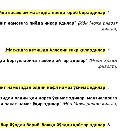
айҳи васаллам масжидга пиёда юриб борардилар.
йит намозига пиёда чиқар эдилар”
(Ибн Можа ривоят
қилган).
Масжидга кетишда Аллоҳни зикр қилардилар.
ҳга боргунларича такбир айтар эдилар”
(Имом Ҳоким
ривояти).
йит
намозидан олдин
нафл намоз ўқимас эдилар
зидан олдин ҳеч нарса ўқимас эдилар, манзилларига
и рак
а
т намоз ўқир эдилар
”
(Ибн Можа ривоят қилган).
бир йўлдан бориб, бошқа йўлдан қайтар эдилар.