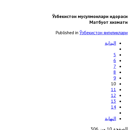
Ўзбекистон мусулмонлари идораси
Матбуот хизмати
Published in
Ўзбекистон янгиликлари
البداية
5
6
7
8
9
10
11
12
13
14
النهاية
الصفحة 10 من 306