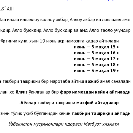
اللهُ أكبر
аа илааҳа иллаллоҳу валлоҳу акбар, Аллоҳу акбар ва лиллааҳил ҳамд.
ўқдир. Аллоҳ буюкдир, Аллоҳ буюкдир ва ҳамд Аллоҳ таоло учундир.
ртинчи куни, яъни 19 июнь аср намозига қадар айтилади:
• 15 июнь — 5 маҳал
• 16 июнь — 5 маҳал
• 17 июнь — 5 маҳал
• 18 июнь — 5 маҳал
• 19 июнь — 3 маҳал
а
такбири ташриқни бир маротаба айтиш
вожиб
амал саналади.
лан, хоҳ
ёлғиз
ўқилган ҳар бир
фарз намоздан кейин айтилади.
Аёллар
такбири ташриқни
махфий айтадилар.
озини тўлиқ ўқиб бўлганидан кейин
такбири ташриқни айтади.
Ўзбекистон мусулмонлари идораси Матбуот хизмати