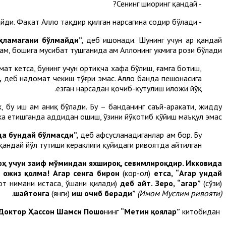
- Сенинг шиоринг қандай?
- Ҳеч бир жонга Аллоҳ тақдир қилиб битган нарсадан бошқаси тегмайди. Фақат Аллоҳ тақдир қилган нарсагина содир бўлади.
ҳламагани бўлмайди”,
деб ишонади. Шунинг учун ҳар қандай
ам, бошига мусибат тушганида ҳам Аллоҳнинг ҳукмига рози бўлади.
мат кетса, бунинг учун ортиқча хафа бўлиш, ғамга ботиш,
,
деб надомат чекиш тўғри эмас. Аллоҳ банда пешонасига
ёзган нарсадан қочиб-қутулиш иложи йўқ.
 бу иш ҳам аниқ бўлади. Бу – банданинг саъй-ҳаракати, жидду
ка етишганда ҳаддидан ошиш, ўзини йўқотиб қўйиш маъқул эмас.
да бундай бўлмасди”,
деб афсусланадиганлар ҳам бор. Бу
андай йўл тутиши кераклиги қуйидаги ривоятда айтилган.
оҳ учун заиф мўминдан яхшироқ, севимлироқдир. Икковида
 ожиз қолма! Агар сенга бирон
(кор-ҳол)
етса, “Агар ундай
Зот нимани истаса, ўшани қилади)
деб айт. Зеро, “агар”
(сўзи)
шайтон
га
(янги)
иш
очиб беради”
(Имом Муслим ривояти).
Доктор Ҳассон Шамси Пошо
нинг
“Метин қоялар”
китобидан