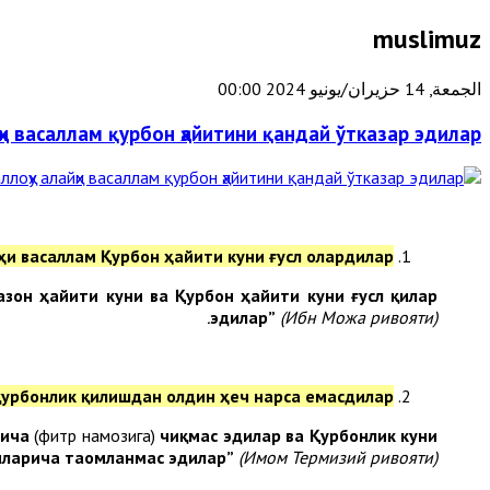
muslimuz
الجمعة, 14 حزيران/يونيو 2024 00:00
ҳи васаллам қурбон ҳайитини қандай ўтказар эдилар?
ҳи васаллам Қурбон ҳайити куни ғусл олардилар.
азон ҳайити куни ва Қурбон ҳайити куни ғусл қилар
эдилар”
(Ибн Можа ривояти).
қурбонлик қилишдан олдин ҳеч нарса емасдилар.
рича
(фитр намозига)
чиқмас эдилар ва Қурбонлик куни
нларича таомланмас эдилар”
(Имом Термизий ривояти).