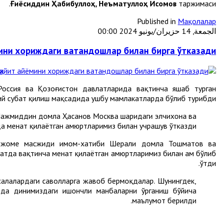
Ғиёсиддин Ҳабибуллоҳ, Неъматуллоҳ Исомов
таржимаси.
Published in
Мақолалар
الجمعة, 14 حزيران/يونيو 2024 00:00
ини хориждаги ватандошлар билан бирга ўтказади
Россия ва Қозоғистон давлатларида вақтинча яшаб турган
ий суҳбат қилиш мақсадида ушбу мамлакатларда бўлиб турибди.
 Нажмиддин домла Ҳасанов Москва шаҳридаги элчихона ва
 меҳнат қилаётган ҳамюртларимиз билан учрашув ўтказди.
ий" жоме масжиди имом-хатиби Шерали домла Тошматов ва
да вақтинча меҳнат қилаётган ҳамюртларимиз билан ҳам бўлиб
ўтди.
салалардаги саволларга жавоб бермоқдалар. Шунингдек,
ида динимиздаги ишончли манбаларни ўрганиш бўйича
маълумот берилди.