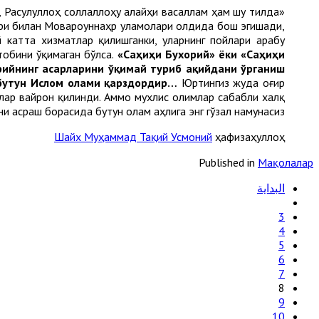
, Расулуллоҳ соллаллоҳу алайҳи васаллам ҳам шу тилда
лари билан Мовароуннаҳр уламолари олдида бош эгишади,
катта хизматлар қилишганки, уларнинг пойлари арабу
тобини ўқимаган бўлса.
«Саҳиҳи Бухорий» ёки «Саҳиҳи
ийнинг асарларини ўқимай туриб ақийдани ўрганиш
бутун Ислом олами қарздордир…
Юртингиз жуда оғир
лар вайрон қилинди. Аммо мухлис олимлар сабабли халқ
и асраш борасида бутун олам аҳлига энг гўзал намунасиз».
Шайх Муҳаммад Тақий Усмоний
ҳафизаҳуллоҳ
Published in
Мақолалар
البداية
3
4
5
6
7
8
9
10