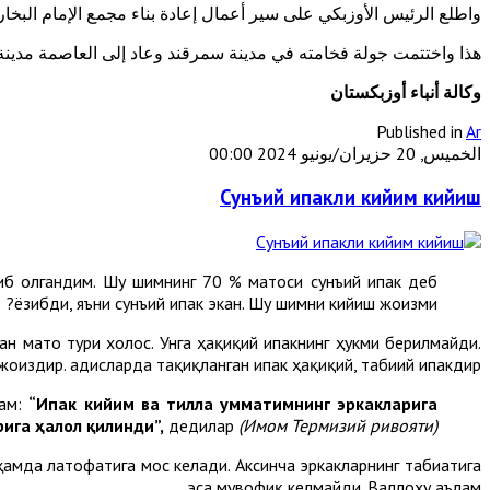
واطلع الرئيس الأوزبكي على سير أعمال إعادة بناء مجمع الإمام البخا
هذا واختتمت جولة فخامته في مدينة سمرقند وعاد إلى العاصمة مدين
وكالة أنباء أوزبكستان
Published in
Ar
الخميس, 20 حزيران/يونيو 2024 00:00
Сунъий ипакли кийим кийиш
иб олгандим. Шу шимнинг 70 % матоси сунъий ипак деб
ёзибди, яъни сунъий ипак экан. Шу шимни кийиш жоизми?
н мато тури холос. Унга ҳақиқий ипакнинг ҳукми берилмайди.
жоиздир. Ҳадисларда тақиқланган ипак ҳақиқий, табиий ипакдир.
лам:
“Ипак кийим ва тилла умматимнинг эркакларига
ига ҳалол қилинди”,
дедилар
(Имом Термизий ривояти).
ҳамда латофатига мос келади. Аксинча эркакларнинг табиатига
эса мувофиқ келмайди. Валлоҳу аълам.