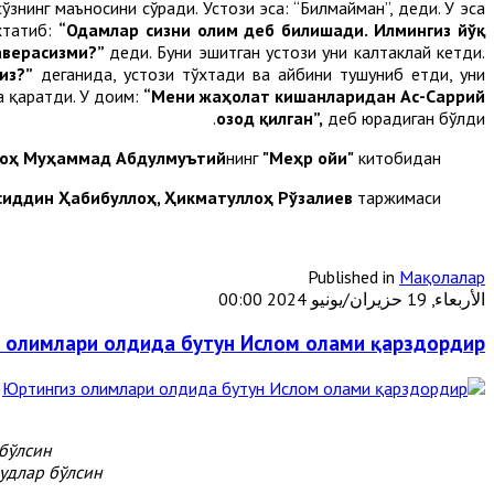
знинг маъносини сўради. Устози эса: “Билмайман”, деди. У эса
хтатиб:
“Одамлар сизни олим деб билишади. Илмингиз йўқ
аверасизми?”
деди. Буни эшитган устози уни калтаклай кетди.
из?”
деганида, устози тўхтади ва айбини тушуниб етди, уни
а қаратди. У доим:
“Мени жаҳолат кишанларидан Ас-Саррий
озод қилган”,
деб юрадиган бўлди.
оҳ Муҳаммад Абдулмуътий
нинг
"Меҳр ойи"
китобидан
сиддин Ҳабибуллоҳ, Ҳикматуллоҳ Рўзалиев
таржимаси.
Published in
Мақолалар
الأربعاء, 19 حزيران/يونيو 2024 00:00
 олимлари олдида бутун Ислом олами қарздордир
бўлсин.
длар бўлсин.