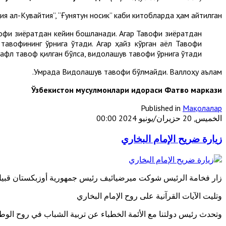
я ал-Кувайтия”, “Ғунятун носик” каби китобларда ҳам айтилган.
офи зиёратдан кейин бошланади. Агар Тавофи зиёратдан
авофининг ўрнига ўтади. Агар ҳайз кўрган аёл Тавофи
афл тавоф қилган бўлса, видолашув тавофи ўрнига ўтади.
Умрада Видолашув тавофи бўлмайди. Валлоҳу аълам.
Ўзбекистон мусулмонлари идораси Фатво маркази
Published in
Мақолалар
الخميس, 20 حزيران/يونيو 2024 00:00
زيارة ضريح الإمام البخاري
زار فخامة الرئيس شوكت ميرضيائيف رئيس جمهورية أوزبكستان قبيل 
وتليت الآيات القرآنية على روح الإمام البخاري
وتحدث رئيس دولتنا مع الأئمة الخطباء عن تربية الشباب في روح الوطن