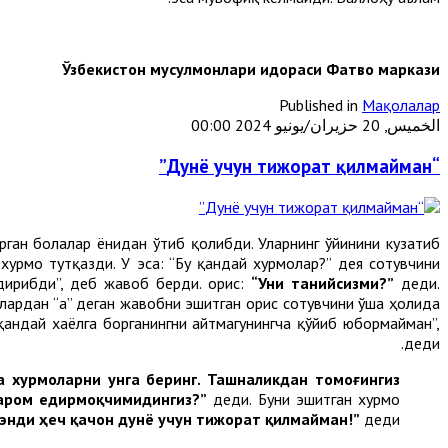
Ўзбекистон мусулмонлари идораси
Фатво маркази
Published in
Мақолалар
الخميس, 20 حزيران/يونيو 2024 00:00
“Дунё учун тижорат қилмайман”
рган болалар ёнидан ўтиб қолибди. Уларнинг ўйинини кузатиб
урмо тутқазди. У эса: “Бу қандай хурмолар?” дея сотувчини
дирибди”, деб жавоб берди. Ҳорис:
“Уни танийсизми?”
деди.
 Улардан “Ҳа” деган жавобни эшитган Ҳорис сотувчини ўша ҳолида
қандай хаёлга борганингни айтмагунингча қўйиб юбормайман”,
деди.
а хурмоларни унга беринг. Ташналикдан томоғингиз
ҳаром едирмоқчимидингиз?”
деди. Буни эшитган хурмо
 энди ҳеч қачон дунё учун тижорат қилмайман!”
деди.