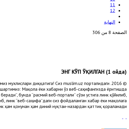
11
12
النهاية
الصفحة 8 من 306
ЭНГ КЎП ЎҚИЛГАН (1 ойда)
лимиз мухлислари диққатига! Сиз muslim.uz порталидаги
 шартимиз: Мақола ёки хабарни ўз веб-саҳифангизда ёритишда
еради”, бунда “расмий веб-портали” сўзи устига линк қўйилиб,
либ, линк “веб-саҳифа”даги сиз фойдаланган хабар ёки мақолага
ик ҳам қонунан ҳам диний нуқтаи-назардан қаттиқ қораланади.