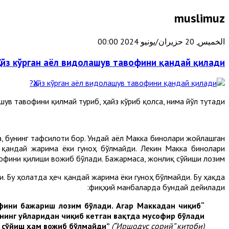
muslimuz
الخميس, 20 حزيران/يونيو 2024 00:00
Ҳайз кўрган аёл видолашув тавофини қандай қилади?
ув тавофини қилмай туриб, ҳайз кўриб қолса, нима йўл тутади?
, бунинг тафсилоти бор. Ундай аёл Макка бинолари жойлашган
 қандай жарима ёки гуноҳ бўлмайди. Лекин Макка бинолари
офини қилиши вожиб бўлади. Бажармаса, жонлиқ сўйиши лозим.
и. Бу ҳолатда ҳеч қандай жарима ёки гуноҳ бўлмайди. Бу ҳақда
фиқҳий манбаларда бундай дейилади:
фини бажариш лозим бўлади. Агар Маккадан чиқиб
“Ҳайзли аёл Макка биноларидан ажрашдан аввал пок бўлиб қолса, садар
анинг уйларидан чиқиб кетган вақтда мусофир бўлади
қ сўйиш ҳам вожиб бўлмайди”
(“Иршодус сорий” китоби).