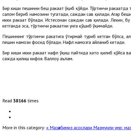
Бир киши пешинни беш ракаат ўқиб қўйди. Тўртинчи ракаатда т
салом бериб намозини тугатади, саждаи саҳв қилади. Агар беши
икки ракаат бўлади. Истеҳсонан саждаи саҳв қилади. Лекин, б
кетганда эса, тўртинчи ракаатни унга қўшиб ўқимайди.
Пешиннинг тўртинчи ракатига ўтирмай туриб кетган бўлса, ҳа
пешин намози фосид бўлади. Нафл намозга айланиб кетади.
Бир киши икки ракаат нафл ўқиш пайтида хато қилиб қўйса ва 
сажда қилиш кифоя. Валлоҳу аълам.
Read
38166
times
More in this category:
« Мазҳабимиз асослари
Мазмунли умр: маз