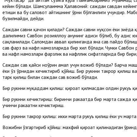
кейин бўлади. Шамсулаимма Ҳалавоний: саждаи саҳвдан кейинги
етиши ва бу саловот айтишнинг ўрни бўлганлиги учундир. Мабо
бузилмайди, дейди.
Саждаи саҳвни қачон қилади? Саждаи саҳвни нуқсон ёки зиёда
далилимиз Савбон розияллоҳу анҳунинг ҳадиси бўлиб, бу ҳадис
сақланилади. Саломдан аввал қилинганда яна саҳв пайдо бўлиш
саҳв фарз ва нафл намозларида бир хил бўлади. Чунки Савбон р
ва нафл намозлари фарзлик ва нафллик сифатларида бир бири
Саждаи саҳв қайси ноўрин амал учун вожиб бўлади? Барча маш
ёки ўз ўрнидан кечиктириб қўйиш. Бир рукнни такрор қилиш в
тарк қилиш билан саждаи саҳв вожиб бўлади.
Бир рукнни муқаддам қилиш: қироат қилмасдан олдин рукуъ қи
Бир рукнни кечиктириш: биринчи ракаатда бир марта сажда қил
учинчи ракаатни кечиктириш.
Бир рукнни такрор қилиш: икки марта рукуъ қилиш ёки уч март
Вожибни ўзгартириб қўйиш: махфий қироат қилинадиган ўринда