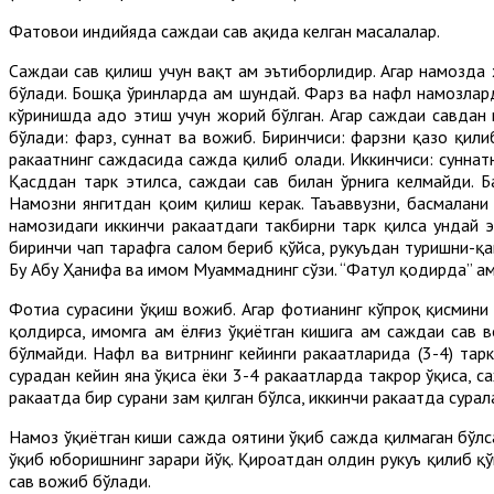
Фатовои ҳиндийяда саждаи саҳв ҳақида келган масалалар.
Саждаи саҳв қилиш учун вақт ҳам эътиборлидир. Агар намозд
бўлади. Бошқа ўринларда ҳам шундай. Фарз ва нафл намозларда
кўринишда адо этиш учун жорий бўлган. Агар саждаи саҳвдан
бўлади: фарз, суннат ва вожиб. Биринчиси: фарзни қазо қили
ракаатнинг саждасида сажда қилиб олади. Иккинчиси: суннат
Қасддан тарк этилса, саждаи саҳв билан ўрнига келмайди. 
Намозни янгитдан қоим қилиш керак. Таъаввузни, басмалани
намозидаги иккинчи ракаатдаги такбирни тарк қилса ундай э
биринчи чап тарафга салом бериб қўйса, рукуъдан туришни-қав
Бу Абу Ҳанифа ва имом Муҳаммаднинг сўзи. “Фатҳул қодирда” ҳа
Фотиҳа сурасини ўқиш вожиб. Агар фотиҳанинг кўпроқ қисмин
қолдирса, имомга ҳам ёлғиз ўқиётган кишига ҳам саждаи саҳв
бўлмайди. Нафл ва витрнинг кейинги ракаатларида (3-4) тарк
сурадан кейин яна ўқиса ёки 3-4 ракаатларда такрор ўқиса, с
ракаатда бир сурани зам қилган бўлса, иккинчи ракаатда сурал
Намоз ўқиётган киши сажда оятини ўқиб сажда қилмаган бўлса
ўқиб юборишнинг зарари йўқ. Қироатдан олдин рукуъ қилиб қўй
саҳв вожиб бўлади.