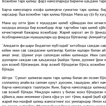
Вожибни тарк қилиш: фарз намозларида биринчи қаъдани тарк
Барча намозларга изофа қилинувчи суннатни тарк қилиш: бир
нарсадир. Ўша вожибни тарк қилиш бўлади. Мана шу сўз бу хус
Мана шу олти ўрин ё муқаддам қилиб қўйишдан ёки кечикти
наздида алоҳида бир вожибдир. Агар тартибни тарк қилиб қўйса
кечиктирмай бажариш вожибдир. Жаҳрий қироат ҳам ўз ўрнида
Асҳобларимиздан муҳаққиқлари шу фикрда бўлганлар. (Алмуҳийтул
“Алҳидаяти фи шарҳи бидаятил мубтадий” китобида саждаи саҳв
кейин икки саҳв саждасини қилганлар. Қилган ишлари билан а
амал эмас. Шунинг учун саломдан кейин қилинади. Икки сало
дуоларни саждаи саҳв қаъдасида ўқийди. Чунки, дуонинг ўрни 
қон вожиб бўлганидек. Агар вожиб бўладиган бўлса, вожибни 
бўлади.
Айтди: “Суннат қилинган ишни тарк қилиш билан ҳам лозим бўл
соллаллоҳу алайҳи ва саллам қунут дуосини, ташаҳҳудни, ҳайи
барча намозларга тааллуқли. Яъни, барча намозларда қилинад
саҳв вожиб бўлади. Миқдори намоз у билан жоиз бўладиган 
қўйилса, икки имомнинг сўзига кўра уч оят тўлиқ жаҳрий ўқиб қ
жаҳрий ёки махфий қилиш жамоатнинг хос ҳукмларидир. Имом ха
ҳам сажда қилмайди. Муқтадийнинг ўзича сажда қилиши имом