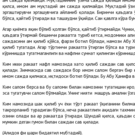
қилса, имом ҳам муқтадий ҳам сажда қилмайди. Муқтадий ўз
эргаштирувчи эргашувчига айланиб қолади. Биринчи қаъдага ў
бўлса, қайтиб ўтиради ва ташаҳҳудни ўқийди. Саҳиҳ қавлга кўра б
Агар қиёмга яқин бўлиб қолган бўлса, қайтиб ўтирмайди. Чунки,
қаъдага ўтирмай бешинчи ракаатга туриб кетса, модомики ҳали
саждасини ҳам қилиб қўйса, фарзи ботил бўлади, намози Абу
қилиб тугатади. Агар тўртинчи ракаатга ўтирган бўлса ва тур
кўринишда тугатмаганлиги ва нафлни суннат қилинган кўринишд
Ким икки ракаат нафл намозида хато қилиб саждаи саҳв қилс
қилади. Зиммасида саҳв саждаси бор имом салом бергач бир 
имом сажда қилмаса, иқтидоси ботил бўлади. Бу Абу Ҳанифа в
Ким салом берса ва бу саломи билан намозини тугатишни ирода
эса тугатувчи салом бўлмайди. Унинг нияти машруъ амални ўзг
Ким намозида шак қилиб уч ёки тўрт ракаат ўқиганини билмай
такрорланиб турадиган бўлса, неча ракаатлиги ҳақидаги тахми
озини олади ва ҳар ракаатда ўтиради. Шундай қилса, қаъдаи 
мумкин деган гумон билан саждаи саҳв қилади.
(Алҳидоя фи шарҳи бидаятил мубтадий).