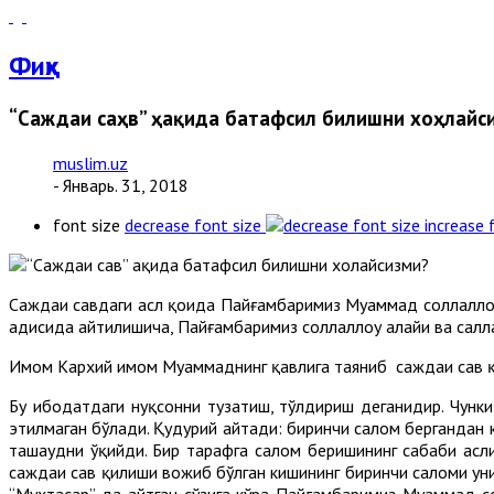
Фиқҳ
“Саждаи саҳв” ҳақида батафсил билишни хоҳлайс
muslim.uz
- Январь. 31, 2018
font size
decrease font size
increase 
Саждаи саҳвдаги асл қоида Пайғамбаримиз Муҳаммад соллаллоҳу
ҳадисида айтилишича, Пайғамбаримиз соллаллоҳу алайҳи ва салл
Имом Кархий имом Муҳаммаднинг қавлига таяниб саждаи саҳв 
Бу ибодатдаги нуқсонни тузатиш, тўлдириш деганидир. Чунк
этилмаган бўлади. Қудурий айтади: биринчи салом бергандан к
ташаҳҳудни ўқийди. Бир тарафга салом беришининг сабаби ас
саждаи саҳв қилиши вожиб бўлган кишининг биринчи саломи ун
“Мухтасар” да айтган сўзига кўра Пайғамбаримиз Муҳаммад с