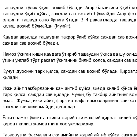
Ташаҳҳудни тўлиқ ўқиш вожиб бўлади. Агар баъзисини ўқиб қ
ташаҳҳудни ўқиб қўйса, саждаи саҳв вожиб бўлмайди. Агар фот
олдинги ташаҳҳуд сано ўрнига ўтади. 3-4 ракаатларда ташаҳҳу
қилиш вожиб бўлмайди. (Муҳийт).
Қаъдаи аввалда ташаҳҳудни такрор ўқиб қўйса саждаи саҳв вожи
саждаи саҳв вожиб бўлади.
Намоз ўқиган киши қаъдага ўтириб ташаҳҳудни ўқиса ва шу ҳол
ўзини ўнглаб тўрт ракаат ўқиганини билиб қолса, саждаи саҳв 
Қунут дуосини тарк қилса, саждаи саҳв вожиб бўлади. Қироатд
қилади.
Икки ҳайит такбирларини кам айтиб қўйса, зиёда қилиб қўйса 
тарк қилса, саждаи саҳв қилади. Чунки, бу такбир ҳайитнинг в
эмас. Жумъа, икки ҳайит, фарз ва нафл намозларининг саҳв-х
саждаи саҳв қилинмайди, деганлар.
Ёлғиз намоз ўқиётган киши жаҳрий ёки махфий қироат қилиб қў
қироат қилиш жамоатнинг хос ҳукмларидир.
Таъаввузни, басмалани ёки амийнни жаҳрий айтиб қўйса, саждаи