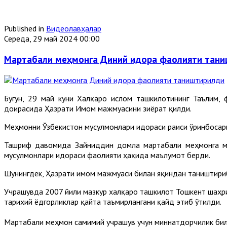
Published in
Видеолавҳалар
Середа, 29 май 2024 00:00
Мартабали меҳмонга Диний идора фаолияти тан
Бугун, 29 май куни Халқаро ислом ташкилотининг Таълим
доирасида Ҳазрати Имом мажмуасини зиёрат қилди.
Меҳмонни Ўзбекистон мусулмонлари идораси раиси ўринбосар
Ташриф давомида Зайниддин домла мартабали меҳмонга мам
мусулмонлари идораси фаолияти ҳақида маълумот берди.
Шунингдек, Ҳазрати имом мажмуаси билан яқиндан таништириб
Учрашувда 2007 йили мазкур халқаро ташкилот Тошкент шаҳри
тарихий ёдгорликлар қайта таъмирлангани қайд этиб ўтилди.
Мартабали меҳмон самимий учрашув учун миннатдорчилик би