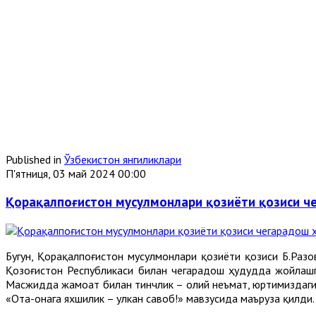
Published in
Ўзбекистон янгиликлари
П'ятниця, 03 май 2024 00:00
Қорақалпоғистон мусулмонлари қозиёти қозиси 
Бугун, Қорақалпоғистон мусулмонлари қозиёти қозиси Б.Раз
Қозоғистон Республикаси билан чегарадош ҳудудда жойлаш
Масжидда жамоат билан тинчлик – олий неъмат, юртимиздаги
«Ота-онага яхшилик – улкан савоб!» мавзусида маъруза қилди.