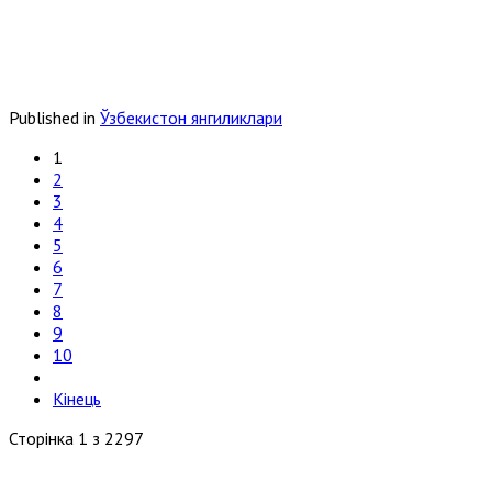
Published in
Ўзбекистон янгиликлари
1
2
3
4
5
6
7
8
9
10
Кінець
Сторінка 1 з 2297