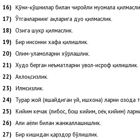
16)
Қўни-қўшнилар билан чиройли муомала қилмасли
17)
Ўтганларнинг ҳақларига дуо қилмаслик.
18)
Озига шукр қилмаслик.
19)
Бир инсонни хафа қилишлик.
20)
Олим-уламоларни
хўрлашлик
.
21)
Худо
берган
неъматларни
увол-исроф
қилишлик
.
22)
Ахлоқсизлик.
23)
Илмсизлик.
24)
Турар жой (яшайдиган уй, ишхона) ларни озода т
25)
Кийим кечак (либос, бош кийим, оёқ кийим) ларн
26)
Аҳли
аёли
билан
жанжаллашишлик
.
27)
Бир кишидан қарздор бўлишлик.