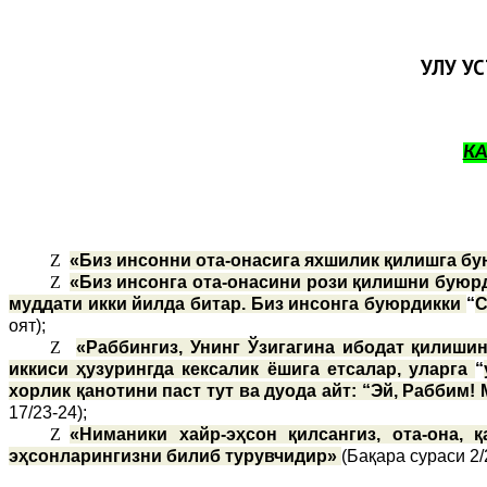
УЛУҒ У
К
Z
«Биз инсонни ота-онасига яхшилик қилишга бу
Z
«Биз инсонга ота-онасини рози қилишни буюрд
муддати икки йилда битар. Биз инсонга буюрдикки
“
С
оят);
Z
«Раббингиз, Унинг Ўзигагина ибодат қилишин
иккиси ҳузурингда кексалик ёшига етсалар, уларга
“
хорлик қанотини паст тут ва дуода айт: “Эй, Раббим!
17/23-24);
Z
«Ниманики хайр-эҳсон қилсангиз, ота-она,
эҳсонларингизни билиб турувчидир»
(Бақара сураси 2/