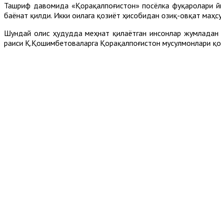
Ташриф давомида «Қорақалпоғистон» посёлка фуқаролари йиғ
баёнат қилди. Икки оилага қозиёт ҳисобидан озиқ-овқат маҳ
Шундай олис ҳудудда меҳнат қилаётган инсонлар жумладан
раиси Қ.Қошимбетоваларга Қорақалпоғистон мусулмонлари қо