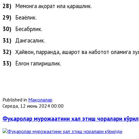
28)
Меҳ
монга
ҳақорат
ила
қарашлик
.
29)
Беҳаёлик.
30)
Бесабрлик.
31)
Дангасалик.
32)
Ҳайвон
,
парранда
,
ҳашарот
ва
наботот
оламига
зу
33)
Ёлғон
гапиришлик
.
Published in
Мақолалар
Середа, 12 июнь 2024 00:00
Фуқаролар мурожаатини ҳал этиш чоралари кўри