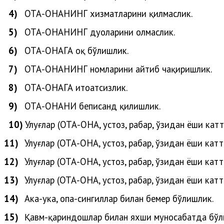
4)
ОТА-ОНАНИНГ хизматларини қилмаслик.
5)
ОТА-ОНАНИНГ дуоларини олмаслик.
6)
ОТА-ОНАГА оқ бўлишлик.
7)
ОТА-ОНАНИНГ номларини айтиб чақиришлик.
8)
ОТА-ОНАГА итоатсизлик.
9)
ОТА-ОНАНИ беписанд қилишлик.
10)
Улуғлар (ОТА-ОНА, устоз, раҳбар, ўзидан ёши кат
11)
Улуғлар (
ОТА-ОНА, устоз, раҳбар, ўзидан ёши катт
12)
Улуғлар
(
ОТА-ОНА, устоз, раҳбар, ўзидан ёши катт
13)
Улуғлар
(
ОТА-ОНА, устоз, раҳбар, ўзидан ёши катт
14)
Ака-ука, опа-сингиллар билан бемеҳр бўлишлик.
15)
Қавм-қариндошлар билан яхши муносабатда бўл