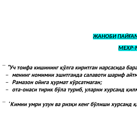
ЖАНОБИ
ПАЙҒА
МЕҲР-
“
Уч тоифа кишининг қўлга киритган нарсасида бар
¯
–
менинг номимни эшитганда салавоти шариф айтм
–
Рамазон ойига ҳурмат кўрсатмаган;
–
ота-онаси тирик бўла туриб, уларни хурсанд қил
“
Кимни умри узун ва ризқи кенг бўлиши хурсанд қ
¯