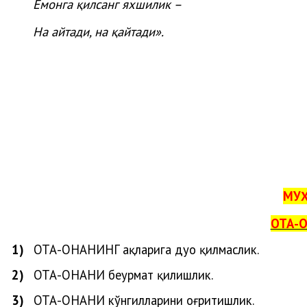
Ёмонга қилсанг яхшилик –
На айтади, на қайтади».
МУҲ
ОТА-О
1)
ОТА-ОНАНИ
НГ
ҳақларига
дуо
қилмаслик
.
2)
ОТА-ОНАНИ беҳурмат қилишлик.
3)
ОТА-ОНАНИ кўнгилларини оғритишлик.