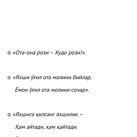
«
Ота
-она
рози
– Худо
рози
!»
.
o
«
Яхши
ўғ
ил
ота
молини
бийлар
,
o
Ёмон
ўғ
ил
ота
молини
сочар
»
.
«Яхшига қилсанг яхшилик –
o
Ҳам айтади, ҳам қайтади.