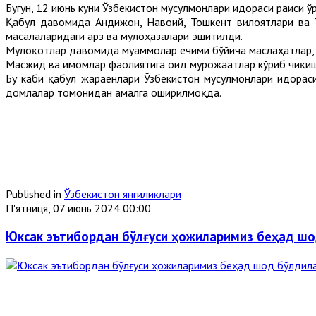
Бугун, 12 июнь куни Ўзбекистон мусулмонлари идораси раиси
Қабул давомида Андижон, Навоий, Тошкент вилоятлари ва 
масалаларидаги арз ва мулоҳазалари эшитилди.
Мулоқотлар давомида муаммолар ечими бўйича маслаҳатлар, 
Масжид ва имомлар фаолиятига оид мурожаатлар кўриб чиқиш
Бу каби қабул жараёнлари Ўзбекистон мусулмонлари идорас
домлалар томонидан амалга оширилмоқда.
Published in
Ўзбекистон янгиликлари
П'ятниця, 07 июнь 2024 00:00
Юксак эътибордан бўлғуси ҳожиларимиз беҳад ш