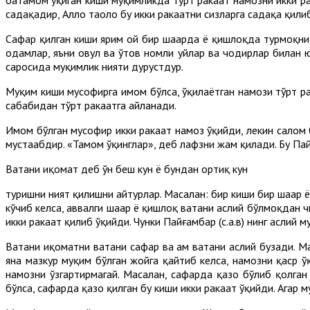
садақадир, Аллоҳ таоло бу икки ракаатни сизларга садақа қили
Сафар қилган киши ярим ой бир шаҳарда ё қишлоқда турмоқни н
одамлар, яъни овул ва ўтов номли уйлар ва чодирлар билан ю
саҳросида муқимлик нияти дурустдур.
Муқим киши мусофирга имом бўлса, ўқилаётган намози тўрт ра
сабабидан тўрт ракаатга айланади.
Имом бўлган мусофир икки ракаат намоз ўқийди, лекин салом
мустаҳабдир. «Тамом ўқинглар», деб лафзни жам қилади. Бу Пайғ
Ватани иқомат деб ўн беш кун ё бундан ортиқ кун
туришни ният қилишни айтурлар. Масалан: бир киши бир шаҳар ё
кўчиб келса, аввалги шаҳар ё қишлоқ ватани аслий бўлмоқдан 
икки ракаат қилиб ўқийди. Чунки Пайғамбар (с.а.в) нинг асли
Ватани иқоматни ватани сафар ва ҳам ватани аслий бузади. Ма
яна мазкур муқим бўлган жойга қайтиб келса, намозни қаср 
намозни ўзгартирмагай. Масалан, сафарда қазо бўлиб қолган
бўлса, сафарда қазо қилган бу киши икки ракаат ўқийди. Агар 