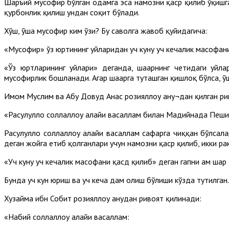
Шаръий мусофир бўлган одамга эса намозни қаср қилиб ўқишга,
қурбонлик қилиш ундан соқит бўлади.
Хўш, ўша мусофир ким ўзи? Бу саволга жавоб қуйидагича:
«Мусофир» ўз юртининг уйларидан уч куну уч кечалик масофан
«Ўз юртларининг уйлари» деганда, шаҳарнинг четидаги уйл
мусофирлик бошланади. Агар шаҳарга туташган қишлоқ бўлса,
Имом Муслим ва Абу Довуд Анас розияллоҳу анҳу¬дан қилган р
«Расулуллоҳ соллаллоҳу алайҳи васаллам билан Мадийнада Пеши
Расулуллоҳ соллаллоҳу алайҳи васаллам сафарга чиққан бўлса
деган жойга етиб қолганлари учун намозни қаср қилиб, икки ра
«Уч куну уч кечалик масофани қасд қилиб» деган гапни ҳам шар
Бунда уч кун юриш ва уч кеча дам олиш бўлиши кўзда тутилган.
Хузайма ибн Собит розияллоҳу анҳудан ривоят қилинади:
«Набий соллаллоҳу алайҳи васаллам: