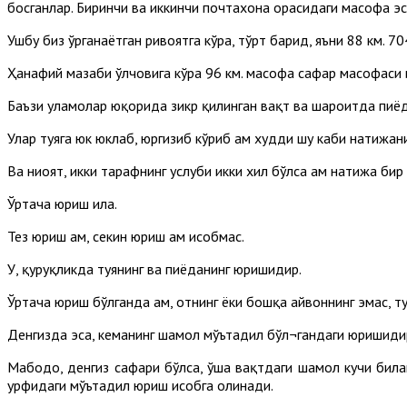
босганлар. Биринчи ва иккинчи почтахона орасидаги масофа эс
Ушбу биз ўрганаётган ривоятга кўра, тўрт барид, яъни 88 км. 7
Ҳанафий мазҳаби ўлчовига кўра 96 км. масофа сафар масофаси ҳ
Баъзи уламолар юқорида зикр қилинган вақт ва шароитда пиёда 
Улар туяга юк юклаб, юргизиб кўриб ҳам худди шу каби натижани
Ва ниҳоят, икки тарафнинг услуби икки хил бўлса ҳам натижа бир
Ўртача юриш ила.
Тез юриш ҳам, секин юриш ҳам ҳисобмас.
У, қуруқликда туянинг ва пиёданинг юришидир.
Ўртача юриш бўлганда ҳам, отнинг ёки бошқа ҳайвоннинг эмас,
Денгизда эса, кеманинг шамол мўътадил бўл¬гандаги юришиди
Мабодо, денгиз сафари бўлса, ўша вақтдаги шамол кучи билан
урфидаги мўътадил юриш ҳисобга олинади.