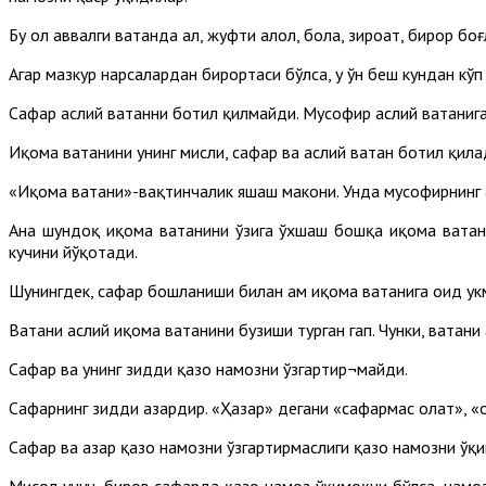
Бу ҳол аввалги ватанда аҳл, жуфти ҳалол, бола, зироат, бирор б
Агар мазкур нарсалардан бирортаси бўлса, у ўн беш кундан кўп 
Сафар аслий ватанни ботил қилмайди. Мусофир аслий ватанига
Иқома ватанини унинг мисли, сафар ва аслий ватан ботил қила
«Иқома ватани»-вақтинчалик яшаш макони. Унда мусофирнинг аҳ
Ана шундоқ иқома ватанини ўзига ўхшаш бошқа иқома ватани 
кучини йўқотади.
Шунингдек, сафар бошланиши билан ҳам иқома ватанига оид ҳук
Ватани аслий иқома ватанини бузиши турган гап. Чунки, ватани
Сафар ва унинг зидди қазо намозни ўзгартир¬майди.
Сафарнинг зидди ҳазардир. «Ҳазар» дегани «сафармас ҳолат», «ҳ
Сафар ва ҳазар қазо намозни ўзгартирмаслиги қазо намозни ўқ
Мисол учун, биров сафарда қазо намоз ўқимоқчи бўлса, намозн