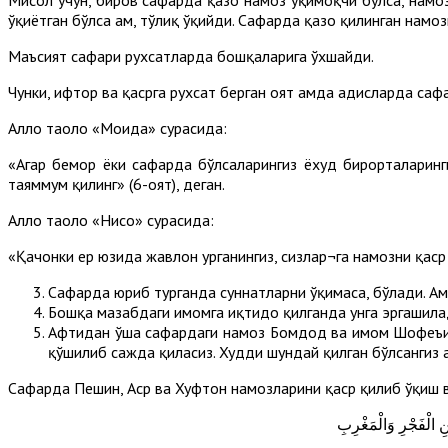
ўқиётган бўлса ҳам, тўлиқ ўқийди. Сафарда қазо қилинган намозн
Маъсият сафари рухсатларда бошқаларига ўхшайди.
Чунки, ифтор ва қасрга рухсат берган оят ҳамда ҳадисларда са
Аллоҳ таоло «Моида» сурасида:
«Агар бемор ёки сафарда бўлсаларингиз ёхуд бирорталаринги
таяммум қилинг» (6-оят), деган.
Аллоҳ таоло «Нисо» сурасида:
«Қачонки ер юзида жавлон урганингиз, сизлар¬га намозни қаср 
Сафарда юриб турганда суннатларни ўқимаса, бўлади. Ам
Бошқа мазҳабдаги имомга иқтидо қилганда унга эргашила
Афтидан ўша сафардаги намоз Бомдод ва имом Шофеъий ма
қўшилиб сажда қиласиз. Худди шундай қилган бўлсангиз ҳа
Сафарда Пешин, Аср ва Хуфтон намозларини қаср қилиб ўқиш 