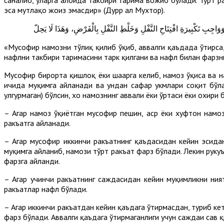
эса мутлақо жоиз эмасдир» (Дурр ал Мухтор).
«Мусофир намозни тўлиқ қилиб ўқиб, аввалги қаъдада ўтирса, 
нафлни такбири таҳримасини тарк қилгани ва нафл билан фарзн
Мусофир бирорта қишлоқ ёки шаҳарга келиб, намоз ўқиса ва н
ичида муқимга айланади ва ундан сафар ҳукмлари соқит бўлад
улгурмаган) бўлсин, хоҳ намознинг аввали ёки ўртаси ёки охири
– Агар намоз ўқиётган мусофир пешин, аср ёки хуфтон намоз
ракъатга айланади.
– Агар мусофир иккинчи ракъатнинг қаъдасидан кейин эсидан
муқимга айланиб, намози тўрт ракъат фарз бўлади. Лекин рукуъ
фарзга айланди.
– Агар учинчи ракъатнинг саждасидан кейин муқимликни ният
ракъатлар нафл бўлади.
– Агар иккинчи ракъатдан кейин қаъдага ўтирмасдан, туриб ке
фарз бўлади. Аввалги қаъдага ўтирмаганлиги учун саждаи саҳв 