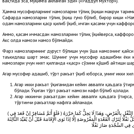
вақтида эса, муқимга айланган эди» («Раддул мухтор»).
Ҳамма мусофирларнинг намозларни тўлиқ ўқиши макруҳи таҳрими
Сафарда намозларни тўлиқ ўқиш гуноҳ бўлиб, бирор киши «На
одам намозларини қаср қилиб ўқиб, ичган қасами учун каффор
Аммо, қасам ичмасдан намозларини тўлиқ ўқийверса, каффорот 
Акс ҳолда намози намоз бўлмайди.
Фарз намозларининг дуруст бўлиши учун ўша намознинг қайси
таъкидлаш шарт эмас. Шунинг учун мусофир адашибми ёки қа
намозлари учун ният қилганда «қаср» сўзини қўшиб айтиши ша
Агар мусофир адашиб, тўрт ракъат ўқиб юборса, унинг икки хил 
Агар икки ракъат ўқиганидан кейин аввалги қаъдага ўтир
бўлади. Ўқиган тўрт ракъат намози нафл бўлиб қолади.
Агар иккинчи ракъатдан кейин аввалги қаъдага ўтирса,
тўртинчи ракъатлар нафлга айланади.
( فَلَوْ أَتَمَّ مُسَافِرٌ إنْ قَعَدَ فِي ) الْقَعْدَةِ ( الْأُولَى تَمَّ فَرْضُهُ وَ ) لَكِنَّهُ ( أَسَاءَ ) لَوْ عَامِدًا لِتَأْخِيرِ السَّلَامِ وَتَرْكِ وَاجِبِ الْقَصْرِ وَوَاجِبِ تَكْبِيرَةِ افْتِتَاحِ النَّفْلِ وَخَلْطِ النَّفْلِ بِالْفَرْضِ، وَهَذَا لَا يَحِلُّ كَمَا حَرَّرَهُ
َفْلًا لِتَرْكِ الْقَعْدَةِ الْمَفْرُوضَةِ إلَّا إذَا نَوَى الْإِقَامَةَ قَبْلَ أَنْ يُقَيِّدَ الثَّالِثَةَ