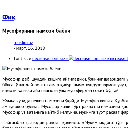
Фиқҳ
Мусофирнинг намози баёни
muslim.uz
- март. 16, 2018
font size
decrease font size
increase 
Мусофир деб, шундай кишига айтиладики, ўзининг шаҳаридаги 
бўлса, ўшандай роҳатга амал қилур, аммо кундузи юрмоқ учун
намози ва икки ҳайит намози ўша мусофирдан соқит бўлгай.
Жумъа кунида пешин намозини ўқийди. Мусофир кишига Қурбонл
ҳам гуноҳкор бўлмас. Мусофир киши тўрт ракаатли намозини қ
Мусофир ўз ватанига қайтиб келгунча, муқимга тўрт ракаат фар
Пайғамбар (с.а.в)дан ривоят қилинди: «Муқимликдаги тўрт 
батамом ўқиган киши муқимликда тўрт ракаат намозни икки рак