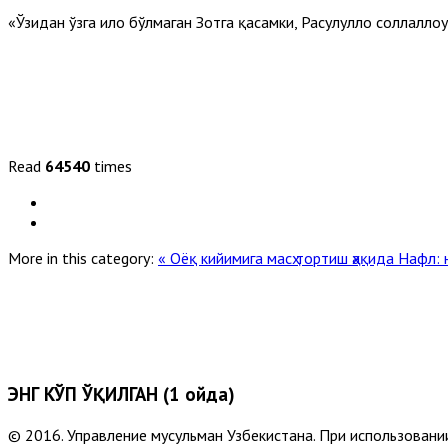
«Ўзидан ўзга илоҳ бўлмаган Зотга қасамки, Расулуллоҳ соллалл
Read
64540
times
More in this category:
« Оёқ кийимига масҳ тортиш ҳақида
Нафл: 
ЭНГ КЎП ЎҚИЛГАН (1 ойда)
© 2016. Управление мусульман Узбекистана. При использовании