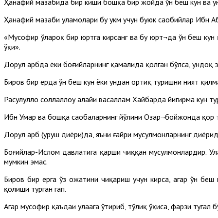
Ҳанафий мазҳабида бир киши бошқа бир жойда ўн беш кун ва ун
Ҳанафий мазҳаби уламолари бу ҳукм учун буюк саҳобийлар Ибн А
«Мусофир ўлароқ бир юртга кирсанг ва бу юрт¬да ўн беш кун қ
ўқи».
Дорул ҳарбда ёки боғийларнинг қамалида қолган бўлса, ундоқ 
Биров бир ерда ўн беш кун ёки ундан ортиқ туришни ният қилма
Расулуллоҳ соллаллоҳу алайҳи васаллам Хайбарда йигирма кун т
Ибн Умар ва бошқа саҳобаларнинг йўлини Озар¬бойжонда қор т
Дорул ҳарб (уруш диёри)да, яъни ғайри мусулмонларнинг диёрид
Боғийлар-Ислом давлатига қарши чиққан мусулмонлардир. Ула
мумкин эмас.
Биров бир ерга ўз ҳожатини чиқариш учун кирса, агар ўн беш 
қолиши турган гап.
Агар мусофир қаъдаи улаага ўтириб, тўлиқ ўқиса, фарзи тугал 