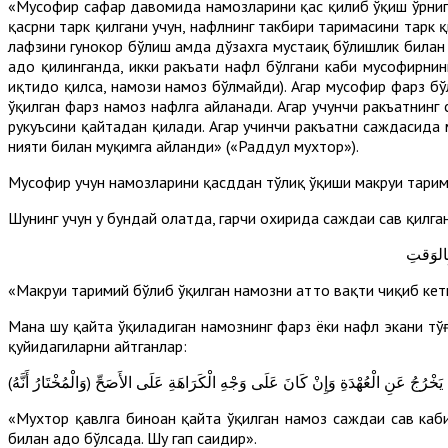
«Мусофир сафар давомида намозларини қас қилиб ўқиш ўрнига 
қасрни тарк қилгани учун, нафлнинг такбири таҳримасини тарк 
лафзини гуноҳкор бўлиш ҳамда дўзахга мустаҳиқ бўлишлик била
адо қилинганда, икки ракъати нафл бўлгани каби мусофирнин
иқтидо қилса, намози намоз бўлмайди). Агар мусофир фарз бўл
ўқилган фарз намоз нафлга айланади. Агар учунчи ракъатнинг
рукуъсини қайтадан қилади. Агар учинчи ракъатни саждасида м
нияти билан муқимга айланди» («Раддул мухтор»).
Мусофир учун намозларини қасддан тўлиқ ўқиши макруҳи таҳри
Шунинг учун у бундай ҳолатда, гарчи охирида саждаи саҳв қилг
ِالوَقتِ
«Макруҳи таҳримий бўлиб ўқилган намозни ҳатто вақти чиқиб ке
Мана шу қайта ўқиладиган намознинг фарз ёки нафл экани тў
қуйидагиларни айтганлар:
«Мухтор қавлга биноан қайта ўқилган намоз саждаи саҳв каб
билан адо бўлсада. Шу гап саҳиҳдир».