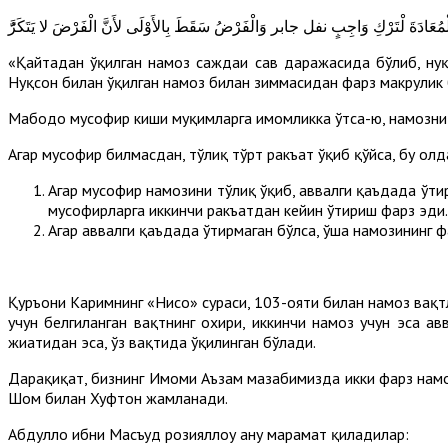
«Қайтадан ўқилган намоз саждаи саҳв даражасида бўлиб, нуқ
Нуқсон билан ўқилган намоз билан зиммасидан фарз макруҳлик 
Мабодо мусофир киши муқимларга имомликка ўтса-ю, намозни 
Агар мусофир билмасдан, тўлиқ тўрт ракъат ўқиб қўйса, бу ҳол
Агар мусофир намозини тўлиқ ўқиб, аввалги қаъдада ўтир
мусофирларга иккинчи ракъатдан кейин ўтириш фарз эди.
Агар аввалги қаъдада ўтирмаган бўлса, ўша намозининг 
Қуръони Каримнинг «Нисо» сураси, 103-ояти билан намоз вақт
учун белгиланган вақтнинг охири, иккинчи намоз учун эса ав
жиҳатидан эса, ўз вақтида ўқилинган бўлади.
Дарҳақиқат, бизнинг Имоми Аъзам мазҳабимизда икки фарз на
Шом билан Хуфтон жамланади.
Абдуллоҳ ибни Масъуд розияллоҳу анҳу марҳамат қиладилар: