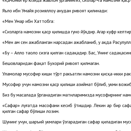
Яъло ибн Умайя розияллоҳу анҳудан ривоят қилинади:
«Мен Умар ибн Хаттобга:
«Сизларга намозни қаср қилишда гуноҳ йўқдир. Агар куфр келти
«Мен ҳам сен ажабланган нарсадан ажабланиб, у ҳақда Расулулло
«Бу – Аллоҳ таоло сизга қилган садақадир. Бас, Унинг садақаси
Бешовларидан фақат Бухорий ривоят қилмаган.
Уламолар мусофир киши тўрт ракъатли намозни қисқа-икки рак
Мусофир учун намозни қаср қилиши азиймат бўлиб, ҳукми вожиб
Биз бу масалада ўрганадиган матнларимизда мусофирнинг намоз
«Сафар» луғатда масофани кесиб ўтишдир. Лекин ҳар бир сафа
қилган сафар бўлиши лозим.
Шунинг учун, шаръий ҳукмлари ўзгарадиган сафар қиладиган м