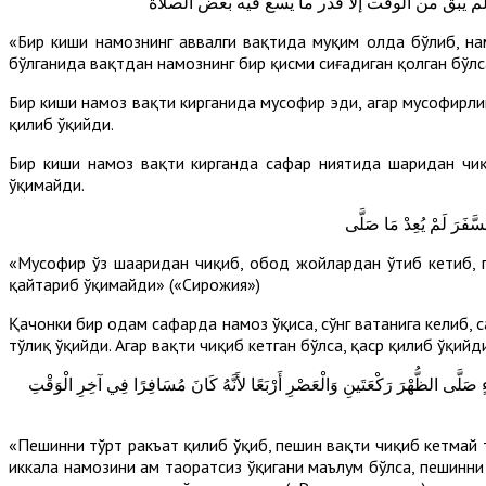
ر وإن لم يبق من الوقت إلا قدر ما يسع فيه بعض الصلاة
«Бир киши намознинг аввалги вақтида муқим ҳолда бўлиб, на
бўлганида вақтдан намознинг бир қисми сиғадиган қолган бўлса
Бир киши намоз вақти кирганида мусофир эди, агар мусофирлиг
қилиб ўқийди.
Бир киши намоз вақти кирганда сафар ниятида шаҳридан чиқс
ўқимайди.
«Мусофир ўз шаҳаридан чиқиб, обод жойлардан ўтиб кетиб, п
қайтариб ўқимайди» («Сирожия»)
Қачонки бир одам сафарда намоз ўқиса, сўнг ватанига келиб, 
тўлиқ ўқийди. Агар вақти чиқиб кетган бўлса, қаср қилиб ўқийди
وءٍ صَلَّى الظُّهْرَ رَكْعَتَينِ وَالْعَصْرِ أَرْبَعًا لأَنَّهُ كَانَ مُسَافِرًا فِي آخِرِ الْوَقْتِ
«Пешинни тўрт ракъат қилиб ўқиб, пешин вақти чиқиб кетмай т
иккала намозини ҳам таҳоратсиз ўқигани маълум бўлса, пешинни