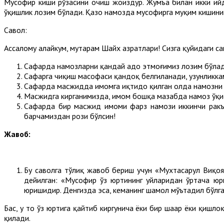
Мусофир киши рўзасини очиш жоиздур. Жумъа билан икки ийд
ўқишлик лозим бўлади. Қазо намозда мусофирга муқим кишини
Савол:
Ассалому алайкум, муҳтарам Шайх ҳазратлари! Сизга қуйидаги 
Сафарда намозларни қандай адо этмоғимиз лозим бўла
Сафарга чиқиш масофаси қандоқ белгиланади, узунликка
Сафарда масжидда имомга иқтидо қилган ҳолда намозни 
Масжидга кирганимизда, имом бошқа мазҳабда намоз ўқиё
Сафарда бир масжид имоми фарз намози иккинчи ракъат
барчамиздан рози бўлсин!
Жавоб:
Бу саволга тўлиқ жавоб бериш учун «Мухтасарул Виқоя
дейилган: «Мусофир ўз юртининг уйларидан ўртача юри
юришидир. Денгизда эса, кеманинг шамол мўътадил бўлга
Бас, у то ўз юртига қайтиб киргунича ёки бир шаҳар ёки қишл
қилади.