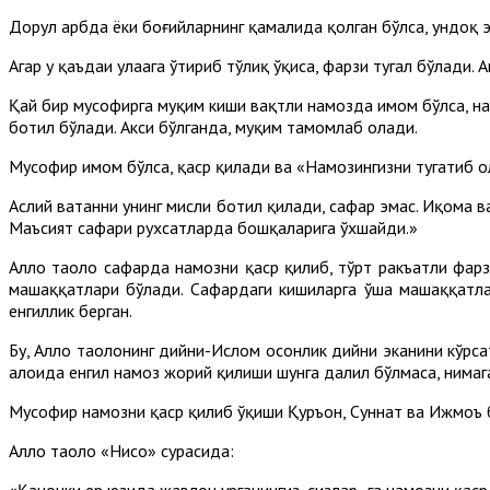
Дорул ҳарбда ёки боғийларнинг қамалида қолган бўлса, ундоқ э
Агар у қаъдаи улаага ўтириб тўлиқ ўқиса, фарзи тугал бўлади.
Қай бир мусофирга муқим киши вақтли намозда имом бўлса, нам
ботил бўлади. Акси бўлганда, муқим тамомлаб олади.
Мусофир имом бўлса, қаср қилади ва «Намозингизни тугатиб о
Аслий ватанни унинг мисли ботил қилади, сафар эмас. Иқома в
Маъсият сафари рухсатларда бошқаларига ўхшайди.»
Аллоҳ таоло сафарда намозни қаср қилиб, тўрт ракъатли фарз
машаққатлари бўлади. Сафардаги кишиларга ўша машаққатлар
енгиллик берган.
Бу, Аллоҳ таолонинг дийни-Ислом осонлик дийни эканини кўрса
алоҳида енгил намоз жорий қилиши шунга далил бўлмаса, нимаг
Мусофир намозни қаср қилиб ўқиши Қуръон, Суннат ва Ижмоъ б
Аллоҳ таоло «Нисо» сурасида:
«Қачонки ер юзида жавлон урганингиз, сизлар¬га намозни қаср 