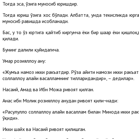
Тоғда эса, ўзига муносиб юришдир.
Тоғда юриш ўзига хос бўлади. Албатта, унда текисликда юрга
муносиб равишда ҳисобланади.
Бас, у то ўз юртига қайтиб киргунча ёки бир шаҳар ёки қишло
қилади.
Бунинг далили қуйидагича.
Умар розияллоҳу анҳу:
«Жумъа намоз икки ракъатдир. Рўза ҳайити намози икки ракъат
соллаллоҳу алайҳи васалламнинг тилларидандир», – дедилар».
Насаий, Аҳмад ва Ибн Можа ривоят қилган.
Анас ибн Молик розияллоҳу анҳудан ривоят қили¬нади:
«Расулуллоҳ соллаллоҳу алайҳи васаллам билан Минода икки рак
ўқиди».
Икки шайх ва Насаий ривоят қилишган.