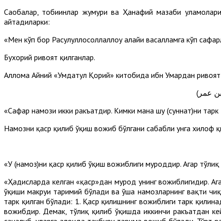
Саҳобалар, тобиинлар жумҳури ва Ҳанафий мазҳаби уламолар
айтадиларки:
«Мен кўп бор Расулуллоҳсоллаллоҳу алайҳи васалламга кўп сафа
Бухорий ривоят қилганлар.
Аллома Айний «Умдатул Қорий» китобида ибн Умардан ривоят
عن ابن عمر
«Сафар намози икки ракъатдир. Кимки мана шу (суннат)ни тарк 
Намозни қаср қилиб ўқиш вожиб бўлгани сабабли унга хилоф қ
«У (намоз)ни қаср қилиб ўқиш вожиблиги муроддир. Агар тўлиқ ўқ
«Ҳадисларда келган «қаср»дан мурод унинг вожиблигидир. Ага
ўқиши макруҳи таҳримий бўлади ва ўша намозларнинг вақти ч
тарк қилган бўлади: 1. Қаср қилишнинг вожиблиги тарк қилина
вожибдир. Демак, тўлиқ қилиб ўқишда иккинчи ракъатдан ке
саналиб, уларга алоҳида такбири таҳрима вожиб бўлади. Тўрт 