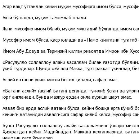
Агар вақт ўтгандан кейин муқим мусофирга имом бўлса, мусоф
Акси бўлганда, муқим тамомлаб олади.
Яъни, мусофир имом бўлиб, муқим муқтадий бўлганда, имом сал
Мусофир имом бўлса, қаср қилади ва «Намо¬зингизни тугатиб
Имом Абу Довуд ва Термизий қилган ривоятда Имрон ибн Ҳусой
«Расулуллоҳ соллаллоҳу алайҳи васаллам билан ғазотда бўлдим
ўқиб турдилар. Шунда «Эй аҳли Макка, тўрт ракъат ўқинглар, б
Аслий ватанни унинг мисли ботил қилади, сафар эмас.
«Ватани аслий» (аслий ватан) деганда, туғилиб ўсган ва умри
юрт англанади. Бунда мазкур ердан оила қуриши шарт эмас.
Аввал бир ерда аслий ватани бўлса, кейин бошқа ерга кўчиб б
кейинги ватанидан аввалгисига сафар қилиб келса, мусофир са
Бунга Расулуллоҳ соллаллоҳу алайҳи васалламнинг ўзлари мис
Ҳижратдан кейин Мадийнадан Маккага келганларида, ватани
намозни қаср ўқидилар.