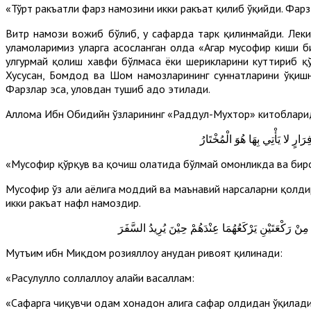
«Тўрт ракъатли фарз намозини икки ракъат қилиб ўқийди. Фар
Витр намози вожиб бўлиб, у сафарда тарк қилинмайди. Леки
уламоларимиз уларга асосланган ҳолда «Агар мусофир киши 
улгурмай қолиш хавфи бўлмаса ёки шерикларини куттириб қў
Хусусан, Бомдод ва Шом намозларининг суннатларини ўқишн
Фарзлар эса, уловдан тушиб адо этилади.
Аллома Ибн Обидийн ўзларининг «Раддул-Мухтор» китобларид
«Мусофир қўрқув ва қочиш ҳолатида бўлмай омонликда ва биро
Мусофир ўз аҳли аёлига моддий ва маънавий нарсаларни қолдири
икки ракъат нафл намоздир.
Мутъим ибн Миқдом розияллоҳу анҳудан ривоят қилинади:
«Расулуллоҳ соллаллоҳу алайҳи васаллам:
«Сафарга чиқувчи одам хонадон аҳлига сафар олдидан ўқилади