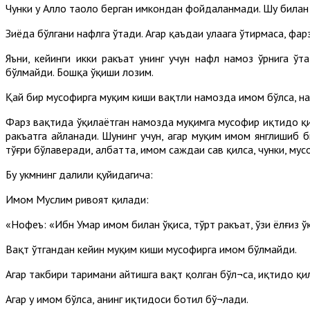
Чунки у Аллоҳ таоло берган имкондан фойдаланмади. Шу билан 
Зиёда бўлгани нафлга ўтади. Агар қаъдаи улаага ўтирмаса, фар
Яъни, кейинги икки ракъат унинг учун нафл намоз ўрнига ў
бўлмайди. Бошқа ўқиши лозим.
Қай бир мусофирга муқим киши вақтли намозда имом бўлса, на
Фарз вақтида ўқилаётган намозда муқимга мусофир иқтидо қилс
ракъатга айланади. Шунинг учун, агар муқим имом янглишиб б
тўғри бўлаверади, албатта, имом саждаи саҳв қилса, чунки, му
Бу ҳукмнинг далили қуйидагича:
Имом Муслим ривоят қилади:
«Нофеъ: «Ибн Умар имом билан ўқиса, тўрт ракъат, ўзи ёлғиз ўқ
Вақт ўтгандан кейин муқим киши мусофирга имом бўлмайди.
Агар такбири таҳримани айтишга вақт қолган бўл¬са, иқтидо қ
Агар у имом бўлса, анинг иқтидоси ботил бў¬лади.