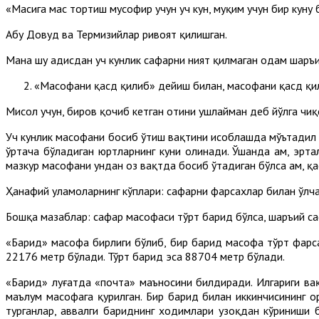
«Маҳсига масҳ тортиш мусофир учун уч кун, муқим учун бир куну 
Абу Довуд ва Термизийлар ривоят қилишган.
Мана шу ҳадисдан уч кунлик сафарни ният қилмаган одам шаръ
«Масофани қасд қилиб» дейиш билан, масофани қасд қил
Мисол учун, биров қочиб кетган отини ушлайман деб йўлга чиқс
Уч кунлик масофани босиб ўтиш вақтини ҳисоблашда мўътадил ю
ўртача бўладиган юртларнинг куни олинади. Ўшанда ҳам, эрта
мазкур масофани ундан оз вақтда босиб ўтадиган бўлса ҳам, қа
Ҳанафий уламоларнинг кўплари: сафарни фарсахлар билан ўлча
Бошқа мазҳаблар: сафар масофаси тўрт барид бўлса, шаръий са
«Барид» масофа бирлиги бўлиб, бир барид масофа тўрт фарсах
22176 метр бўлади. Тўрт барид эса 88704 метр бўлади.
«Барид» луғатда «почта» маъносини билдиради. Илгариги ва
маълум масофага қурилган. Бир барид билан иккинчисининг 
турганлар, аввалги бариднинг ходимлари узоқдан кўриниши б