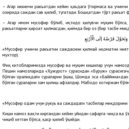
– Агар иккинчи ракъатдан кейин қаъдага ўтирмаса ва учинчи
охирида саждаи саҳв қилиб, тугатади. Бошқатдан тўрт ракъат 
– Агар имом мусофир бўлиб, иқтидо қилувчи муқим бўлса,
ракъатларни қироат қилмасдан, қиёмда бир оз (бир тасбеҳ миқд
هُ وَتَحَوَّلَ فَرْضُهُ إلَى الْأَرْبَعِ
«Мусофир учинчи ракъатни саждасини қилмай иқоматни ният қ
мухтор).
Фиқҳ китобларимизда мусофир ва муқим кишилар учун намозд
Пешин намозларида «Ҳужурот» сурасидан «Буруж» сурасигача 
бўлган оралиқдаги сураларни ўқиш, Шомда эса «Баййина»дан «
бўлган сураларни зам қилиш афзалдир. Мабодо хотиржам бўлма
«Мусофир одам учун рукуъ ва саждадаги тасбеҳлар миқдорин
Киши намоз вақти киргандан кейин уйидан сафарга чиқса ва ўз
чиқиб кетган бўлса, қаср қилиб ўқийди.