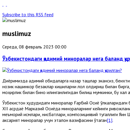
Subscribe to this RSS feed
muslimuz
Середа, 08 февраль 2023 00:00
Ўзбекистондаги қадимий миноралар нега баланд қу
Диёримизда қадимий обидаларга назар ташлар экансиз, беихти
нозик нақшинкор безаклар кишиларни лол қолдириш билан бирга,
моҳирлик билан бино қилинганлигидан билиш мумкинки, бу халқ 
Ўзбекистон ҳудудидаги миноралар Ғарбий Осиё ўлкаларидаги бу
ХII асрдаёқ Марказий Осиёда минораларнинг кейинги ривожлан
меъморий қисмлари, нисбатлари, композициявий тугаллиги Яқин
аксарият миноралар учун эталон вазифасини ўтаган
[1]
.