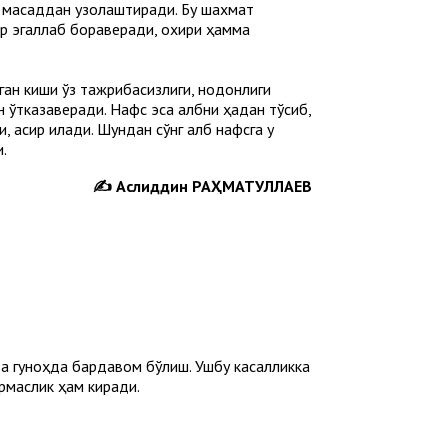
 мақсаддан узоқлаштиради. Бу шахмат
ир эгаллаб бораверади, охири ҳамма
анган киши ўз тажрибасизлиги, нодонлиги
ўтказаверади. Нафс эса қалбни ҳақдан тўсиб,
, асир қилади. Шундан сўнг қалб нафсга у
.
✍️ Аслиддин РАҲМАТУЛЛАЕВ
ва гуноҳда бардавом бўлиш. Ушбу касалликка
ирмаслик ҳам киради.