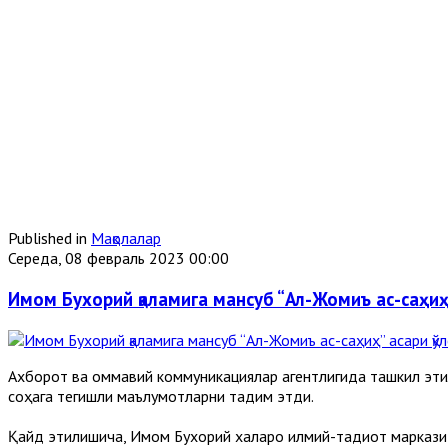
Published in
Мақолалар
Середа, 08 февраль 2023 00:00
Имом Бухорий қаламига мансуб “Ал-Жомиъ ас-саҳиҳ”
Ахборот ва оммавий коммуникациялар агентлигида ташкил эти
соҳага тегишли маълумотларни тақдим этди.
Қайд этилишича, Имом Бухорий халқаро илмий-тадқиқот марказ