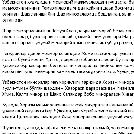
Ўзбекистон ҳудудидаги меъморий мажмуалардаги гулдаста, бу
меъморчилигининг Темурийлар ва ундан кейинги давр босқичид
олинган. Шаклланиши Яқин Шарқ минораларида бошланган, яъни
олган эди.
Шарқ меъморчилигининг Темурийлар даври меъморий безак санъа
гулдасталар, буржларнинг шаклий-ҳажмий ечим усуллари Мағри
иншоотларнинг умумий меъморий композициясига уйғун равишда
Темурийлар даври меъморчилигидаги Жоме масжидлар, улкан 
восита бўлиб келди. Ҳатто, даврлар мобайнида юқори бўғинла
ҳовлиси бурчакларини белгиловчи миноралар, Бибихоним жоме м
нисбатан тугал меъморий ҳажмдек тасаввур уйғотади. Чунки, 
Ўзбекистон миноралар меъморчилиги тарихида Хоразм минорала
турли-туман бўлган шарқдан – Хазорасп дарвозасидан Ичан қалъ
Жума, Калта минор ва Шайх Қаландар бобо миноралари Хивага
Бу ерда Хоразм меъморларининг юксак маҳорати ва анъанавий ш
қурулмавий қонунияти бир бўлсада, меъморий-композициявий ш
қилади. Цилиндрик шаклдаги Хива минораларининг умумий хусус
Шунингдек, алоҳида қафаса ёки мезана ажратилмай, улар мино
минора иншоотлари шаклланишининг алоҳида, мустақил йўналиш