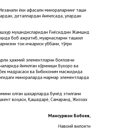
езанали ёки қафасали минораларнинг ташқи
лардан, деталлардан йиғилсада, улардан
 машҳур муҳандисларидан Ғиёсиддин Жамшид
оҳида боб ажратиб, муқарнасларни ташкил
низни тоқи ичкариси қуббани, тўғри
 турли ҳажмий элементларни боғловчи
акчаларида йиғилган кўриниши Бухоро ва
уғбек мадрасаси ва Бибихоним масжидида
илигидаги минораларда мармар элементларда
қомини олган шаҳарларда бунёд этилгани
кент воҳаси, Қашқадарё, Самарқанд, Жиззах
Мансуржон Бобоев,
Навоий вилояти