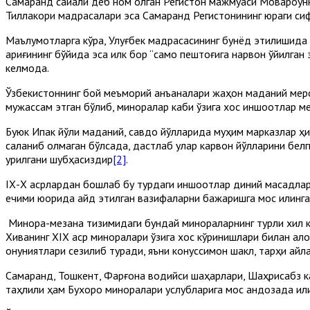
Самарқанд сайқали деб ном олган Регистон мажмуаси Мовароун
Тиллакори мадрасалари эса Самарқанд Регистонининг юраги си
Маълумотларга кўра, Улуғбек мадрасасининг бунёд этилишида 
ариғининг бўйида эса илк бор “само пештоғига нарвон қўйилган
келмоқда.
Ўзбекистоннинг бой меъморий анъаналари жаҳон маданий меро
мужассам этган бўлиб, миноралар каби ўзига хос иншоотлар м
Буюк Ипак йўли маданий, савдо йўлларида муҳим марказлар ҳи
сақланиб қолмаган бўлсада, дастлаб улар карвон йўлларини бе
қурилгани шубҳасиздир
[2]
.
IХ-Х асрлардан бошлаб бу турдаги иншоотлар диний мақсадлард
ечими юқорида қайд этилган вазифаларни бажаришга мос қилин
Минора-мезана тизимидаги бундай минораларнинг турли хил к
Хиванинг ХIХ аср миноралари ўзига хос кўринишлари билан ал
қонуниятлари сезилиб туради, яъни конуссимон шакл, тарҳи айл
Самарқанд, Тошкент, Фарғона водийси шаҳарлари, Шаҳрисабз к
таҳлили ҳам Бухоро миноралари услубларига мос андозада қил