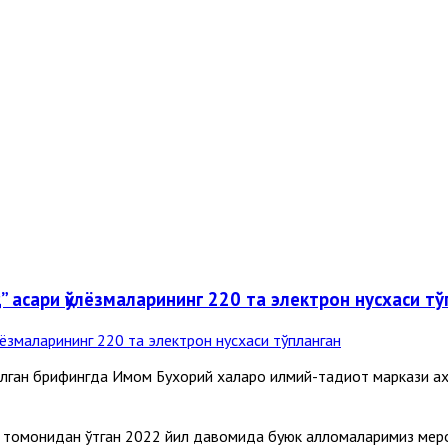
 асари қўлёзмаларининг 220 та электрон нусхаси тў
лган брифингда Имом Бухорий халқаро илмий-тадқиқот маркази
и томонидан ўтган 2022 йил давомида буюк алломаларимиз мерос