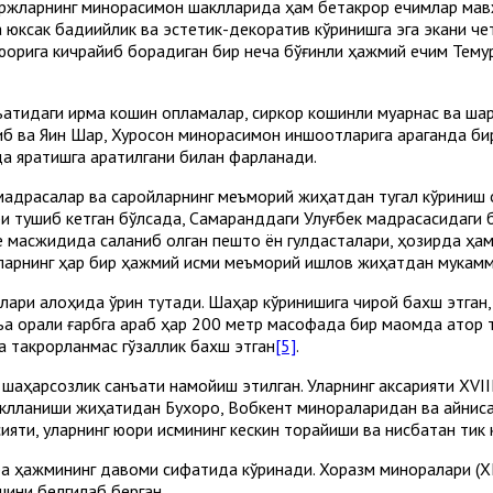
ржларнинг минорасимон шаклларида ҳам бетакрор ечимлар мавж
а юксак бадиийлик ва эстетик-декоратив кўринишга эга экани ч
 юқорига кичрайиб борадиган бир неча бўғинли ҳажмий ечим Тем
тидаги қирқма кошин қопламалар, сиркор кошинли муқарнас ва ш
б ва Яқин Шарқ, Хуросон минорасимон иншоотларига қараганда б
 яратишга қаратилгани билан фарқланади.
мадрасалар ва саройларнинг меъморий жиҳатдан тугал кўриниш
ри тушиб кетган бўлсада, Самарқанддаги Улуғбек мадрасасидаги
асжидида сақланиб қолган пештоқ ён гулдасталари, ҳозирда ҳам 
уларнинг ҳар бир ҳажмий қисми меъморий ишлов жиҳатдан мукам
ри алоҳида ўрин тутади. Шаҳар кўринишига чирой бахш этган, 
а орқали ғарбга қараб ҳар 200 метр масофада бир мақомда қатор
 такрорланмас гўзаллик бахш этган
[5]
.
аҳарсозлик санъати намойиш этилган. Уларнинг аксарияти ХVIII
аклланиши жиҳатидан Бухоро, Вобкент минораларидан ва айниқса
ияти, уларнинг юқори қисмининг кескин торайиши ва нисбатан ти
ра ҳажмининг давоми сифатида кўринади. Хоразм миноралари (ХI
ини белгилаб берган.