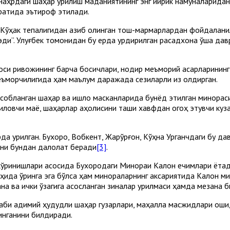
наҳрдаги шаҳар қурилиш маданиятининг энг йирик намуналаридан
фатида эътироф этилади.
Кўҳак тепалигидан қазиб олинган тош-мармарлардан фойдаланил
 эди”. Улуғбек томонидан бу ерда қурдирилган расадхона ўша дав
си ривожининг барча босқичлари, нодир меъморий асарларининг
еъморчилигида ҳам маълум даражада сезиларли из қолдирган.
собланган шаҳар ва қишлоқ масканларида бунёд этилган минора
лгиловчи маёқ, шаҳарлар аҳолисини ташқи хавфдан огоҳ этувчи ку
а қурилган. Бухоро, Вобкент, Жарқўрғон, Кўҳна Урганчдаги бу 
гани бундан далолат беради
[3]
.
ўринишлари асосида Бухородаги Минораи Калон ечимлари ётади
оҳида ўринга эга бўлса ҳам минораларнинг аксариятида Калон м
ана ва ички ўзагига асосланган зиналар қурилмаси ҳамда мезана
аби қадимий ҳудудли шаҳар гузарлари, маҳалла масжидлари қоши
инганини билдиради.