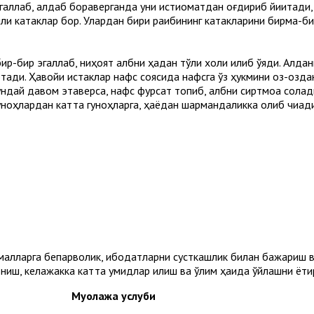
эгаллаб, алдаб бораверганда уни истиқоматдан оғдириб йиқитади,
шли катаклар бор. Улардан бири рақибининг катакларини бирма-б
р-бир эгаллаб, ниҳоят қалбни ҳақдан тўлиқ холи қилиб қўяди. Алд
тади. Ҳавойи истаклар нафс соясида нафсга ўз ҳукмини оз-оздан 
шундай давом этаверса, нафс фурсат топиб, қалбни сиртмоққа солади
гуноҳлардан катта гуноҳларга, ҳаёдан шармандаликка олиб чиқади
амалларга бепарволик, ибодатларни сусткашлик билан бажариш 
ониш, келажакка катта умидлар қилиш ва ўлим ҳақида ўйлашни ёқт
Муолажа услуби