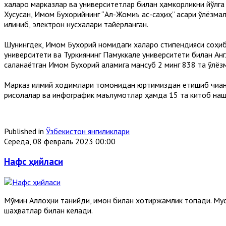
халқаро марказлар ва университетлар билан ҳамкорликни йўлга
Хусусан, Имом Бухорийнинг “Ал-Жомиъ ас-саҳиҳ” асари қўлёзмал
қилиниб, электрон нусхалари тайёрланган.
Шунингдек, Имом Бухорий номидаги халқаро стипендияси соҳибл
университети ва Туркиянинг Памуккале университети билан А
сақланаётган Имом Бухорий қаламига мансуб 2 минг 838 та қўлё
Марказ илмий ходимлари томонидан юртимиздан етишиб чиққан 
рисолалар ва инфографик маълумотлар ҳамда 15 та китоб наш
Published in
Ўзбекистон янгиликлари
Середа, 08 февраль 2023 00:00
Нафс ҳийласи
Мўмин Аллоҳни танийди, имон билан хотиржамлик топади. Мусу
шаҳватлар билан келади.