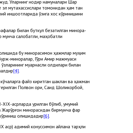
уд. Уларнинг нодир намуналари Шарқ
ет эл мутахассислари томонидан ҳам тан
урий иншоотларида ўзига хос кўринишини
арафалар билан буткул безатилган минора-
ир мунча салобатли, маҳобатли
 олишида бу минорасимон ҳажмлар муҳим
 бурж-миноралар, Гўри Амир мажмуаси
ўзларининг муқарнасли қолдиқлари билан
малдир
[4]
.
кўчаларга файз киритган шаклан ва ҳажман
 терилган Полвон қори, Саид Шоликорбой,
-ХIХ-асрларда қурилган бўлиб, умумий
 Жарқўрғон минорасидан бирмунча фарқ
к кўриниш олишидадир
[6]
.
Х аср) қадимий конуссимон айлана тарҳли