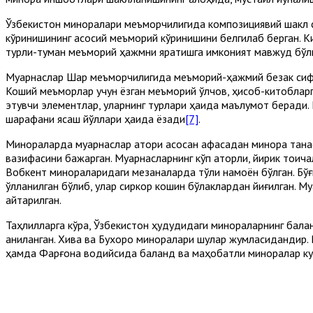
Ўзбекистон миноралари меъморчилигида композициявий шакл си
кўринишининг асосий меъморий кўринишини белгилаб берган. К
турли-туман меъморий ҳажмни яратишга имконият мавжуд бўлг
Муқарнаслар Шарқ меъморчилигида меъморий-ҳажмий безак си
Коший меъморлар учун ёзган меъморий ўлчов, ҳисоб-китобларг
этувчи элементлар, уларнинг турлари ҳақида маълумот беради. 
шарафани ясаш йўллари ҳақида ёзади
[7]
.
Минораларда муқарнаслар қатори асосан қафасадан минора тана
вазифасини бажарган. Муқарнасларнинг кўп қаторли, йирик тоқич
Вобкент минораларидаги мезаналарда тўлиқ намоён бўлган. Бў
қўлланилган бўлиб, улар сиркор кошин бўлаклардан йиғилган.
қайтарилган.
Таҳлилларга кўра, Ўзбекистон ҳудудидаги минораларнинг балан
аниқланган. Хива ва Бухоро миноралари шулар жумласидандир. 
ҳамда Фарғона водийсида баланд ва маҳобатли миноралар к