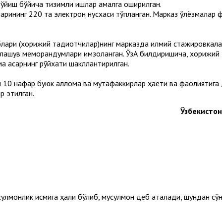
 қўйиш бўйича тизимли ишлар амалга оширилган.
арининг 220 та электрон нусхаси тўпланган. Марказ қўлёзмалар 
ари (хорижий тадқиқотчилар)нинг марказда илмий стажировкалар
нглашув меморандумлари имзоланган. ЎзА билдиришича, хорижий
зма асарнинг рўйхати шакллантирилган.
10 нафар буюк аллома ва мутафаккирлар ҳаёти ва фаолиятига до
р этилган.
Ўзбекисто
лмонлик исмига ҳақли бўлиб, мусулмон деб аталади, шундан сў