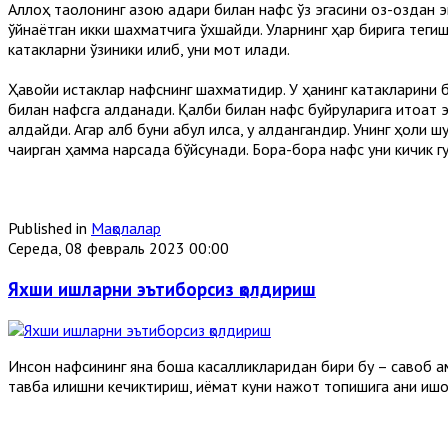
Аллоҳ таолонинг қазою қадари билан нафс ўз эгасини оз-оздан 
ўйнаётган икки шахматчига ўхшайди. Уларнинг ҳар бирига теги
катакларни ўзиники қилиб, уни мот қилади.
Ҳавойи истаклар нафснинг шахматидир. У ҳақнинг катакларини би
билан нафсга алданади. Қалби билан нафс буйруқларига итоат э
алдайди. Агар қалб буни қабул қилса, у алдангандир. Унинг ҳоли 
чақирган ҳамма нарсада бўйсунади. Бора-бора нафс уни кичик 
Published in
Мақолалар
Середа, 08 февраль 2023 00:00
Яхши ишларни эътиборсиз қолдириш
Инсон нафсининг яна бошқа касалликларидан бири бу – савоб 
тавба қилишни кечиктириш, қиёмат куни нажот топишига аниқ иш