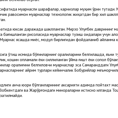
фатида муқарнасли шарафалар, карнизлар муҳим ўрин тутади. М
ичик равоқсимон муқарнаслар технологик жиҳатдан бир хил шакл
ан.
фатида юксак даражада шаклланган. Мирзо Улуғбек даврининг
а бағишланган рисоласида муқарнаслар тузиш қоидалари учун ал
Муқарнас ясашда миқёс, модул бирлигидан фойдаланиб айланма кар
сига ўтиш қисмида бўғинларнинг оралиқларини белгилашда, яъни
алик, кошин қопламали ёки силлиқланган ўйма ғишт ёки сопол бўл
ғинлар оралиғини белгиловчи муқарнаслар эса Самарқанддаги Ул
 Муқарнасларнинг айрим турлари кейинчалик Бобурийлар меъморч
длиги анча юқори бўлганларининг аксарияти қадимда пойтахт ма
Вобкентдаги ва Жарқўрғондаги минораларни истисно қилганда Тош
узатилмайди.