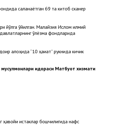
фондида сақланаётган 69 та китоб сканер
и йўлга қўйилган. Малайзия Ислом илмий
 давлатларнинг қўлёзма фондларида
ир алоҳида “10 ҳақиқат” рукнида кичик
н мусулмонлари идораси Матбуот хизмати
нг ҳавойи истаклар бошчилигида нафс