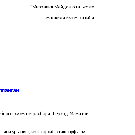
“Мирхалил Майдон ота” жоме
масжиди имом-хатиби
планган
 ахборот хизмати раҳбари Шерзод Маматов
ини ўрганиш, кенг тарғиб этиш, нуфузли