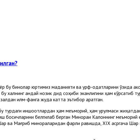
рилган?
ёр бу бинолар юртимиз маданияти ва урф-одатларини ўзида акс 
 бу халқнинг қандай нозик дид соҳиби эканлигини ҳам кўрсатиб 
азалдан илм-фанга жуда катта эътибор қаратган.
 турдаги иншоотлардан ҳам меъморий, ҳам қурулмаси жиҳатдан ф
иш босқичларини белгилаб берган Минораи Калоннинг меъморий 
 Шарқ ва Мағриб минораларидан фарқли равишда, ХIХ асргача Шар