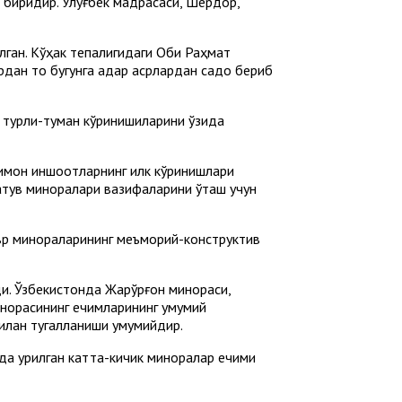
 биридир. Улуғбек мадрасаси, Шердор,
ган. Кўҳак тепалигидаги Оби Раҳмат
рдан то бугунга қадар асрлардан садо бериб
 турли-туман кўринишиларини ўзида
симон иншоотларнинг илк кўринишлари
затув миноралари вазифаларини ўташ учун
давр минораларининг меъморий-конструктив
. Ўзбекистонда Жарқўрғон минораси,
инорасининг ечимларининг умумий
 билан тугалланиши умумийдир.
да қурилган катта-кичик миноралар ечими