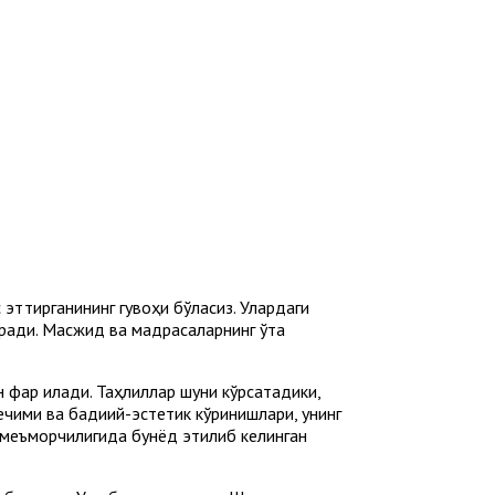
эттирганининг гувоҳи бўласиз. Улардаги
туради. Масжид ва мадрасаларнинг ўта
арқ қилади. Таҳлиллар шуни кўрсатадики,
ечими ва бадиий-эстетик кўринишлари, унинг
қ меъморчилигида бунёд этилиб келинган