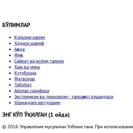
БЎЛИМЛАР
Қуръони карим
Ҳадиси шариф
Ақида
Фиқҳ
Сийрат ва ислом тарихи
Ҳаж ва умра
Кутубхона
Фатволар
Табобат
Аёллар саҳифаси
Экстремизм ва терроризм - тарраққиёт кушандаси
Хориждаги юртдошим
ЭНГ КЎП ЎҚИЛГАН (1 ойда)
© 2016. Управление мусульман Узбекистана. При использовании