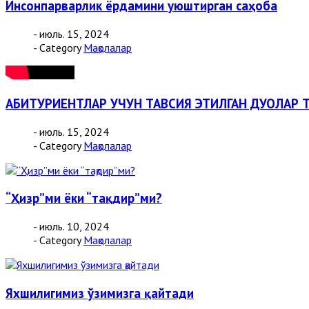
Инсонпарварлик ёрдамини уюштирган саҳоба
- июль. 15, 2024
- Category
Мақолалар
АБИТУРИЕНТЛАР УЧУН ТАВСИЯ ЭТИЛГАН ДУОЛАР 
- июль. 15, 2024
- Category
Мақолалар
“Ҳизр”ми ёки “тақдир”ми?
- июль. 10, 2024
- Category
Мақолалар
Яхшилигимиз ўзимизга қайтади