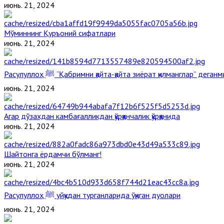
июнь. 21, 2024
Мўминнинг Қуръоний сифатлари
июнь. 21, 2024
Расулуллоҳ ﷺ “Қабримни қайта-қайта зиёрат қилманглар” дега
июнь. 21, 2024
Агар дўзахдан камбағалликдан қўрққанчалик қўрққанида
июнь. 21, 2024
Шайтонга ёрдамчи бўлманг!
июнь. 21, 2024
Расулуллоҳ ﷺ уйқудан турганларида ўқиган дуолари
июнь. 21, 2024