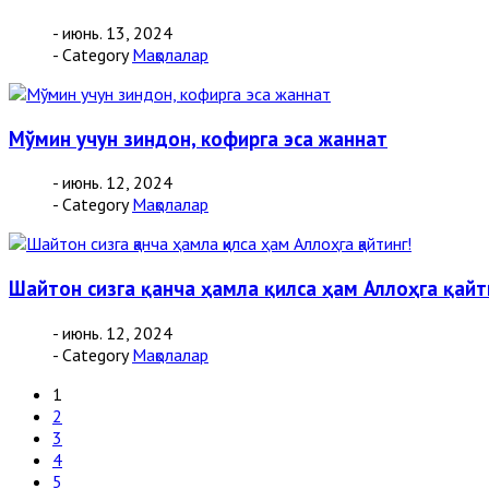
- июнь. 13, 2024
- Category
Мақолалар
Мўмин учун зиндон, кофирга эса жаннат
- июнь. 12, 2024
- Category
Мақолалар
Шайтон сизга қанча ҳамла қилса ҳам Аллоҳга қайт
- июнь. 12, 2024
- Category
Мақолалар
1
2
3
4
5