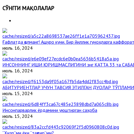
СЎНГГИ МАҚОЛАЛАР
Ғафлатда қолманг! Ашуро куни. Бир йиллик гуноҳларга каффорат,
июль. 16, 2024
ИНСОННИНГ ИШИ ЮРИШМАСЛИГИНИ энг КАТТА 33 та САБА
июль. 16, 2024
АБИТУРИЕНТЛАР УЧУН ТАВСИЯ ЭТИЛГАН ДУОЛАР ТЎПЛАМИ
июль. 15, 2024
Инсонпарварлик ёрдамини уюштирган саҳоба
июль. 15, 2024
“Ҳизр”ми ёки “тақдир”ми?