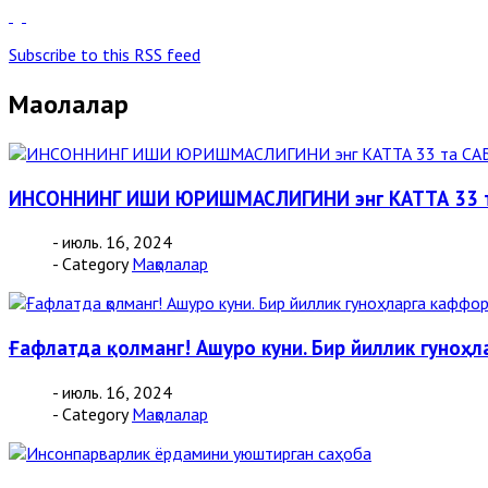
Subscribe to this RSS feed
Мақолалар
ИНСОННИНГ ИШИ ЮРИШМАСЛИГИНИ энг КАТТА 33 
- июль. 16, 2024
- Category
Мақолалар
Ғафлатда қолманг! Ашуро куни. Бир йиллик гуноҳл
- июль. 16, 2024
- Category
Мақолалар