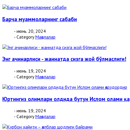
Барча муаммоларнинг сабаби
- июнь. 20, 2024
- Category
Мақолалар
Энг ачинарлиси - жаннатда сизга жой бўлмаслиги!
- июнь. 19, 2024
- Category
Мақолалар
Юртингиз олимлари олдида бутун Ислом олами қ
- июнь. 19, 2024
- Category
Мақолалар