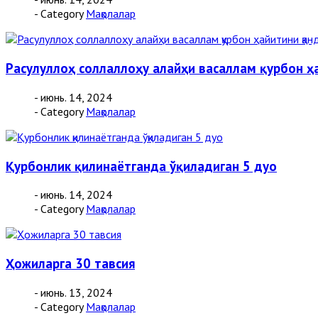
- Category
Мақолалар
Расулуллоҳ соллаллоҳу алайҳи васаллам қурбон ҳ
- июнь. 14, 2024
- Category
Мақолалар
Қурбонлик қилинаётганда ўқиладиган 5 дуо
- июнь. 14, 2024
- Category
Мақолалар
Ҳожиларга 30 тавсия
- июнь. 13, 2024
- Category
Мақолалар