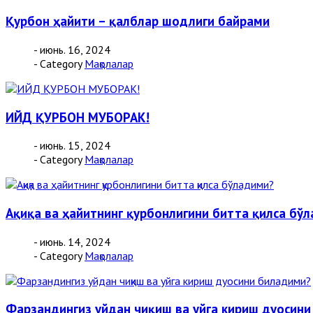
Қурбон ҳайити – қалблар шодлиги байрами
- июнь. 16, 2024
- Category
Мақолалар
ИЙД ҚУРБОН МУБОРАК!
- июнь. 15, 2024
- Category
Мақолалар
Ақиқа ва ҳайитнинг қурбонлигини битта қилса бў
- июнь. 14, 2024
- Category
Мақолалар
Фарзандингиз уйдан чиқиш ва уйга кириш дуосин