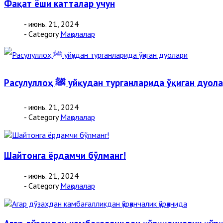
Фақат ёши катталар учун
- июнь. 21, 2024
- Category
Мақолалар
Расулуллоҳ ﷺ уйқудан турганларида ўқиган дуол
- июнь. 21, 2024
- Category
Мақолалар
Шайтонга ёрдамчи бўлманг!
- июнь. 21, 2024
- Category
Мақолалар