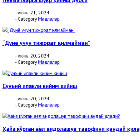
- июнь. 21, 2024
- Category
Мақолалар
“Дунё учун тижорат қилмайман”
- июнь. 20, 2024
- Category
Мақолалар
Сунъий ипакли кийим кийиш
- июнь. 20, 2024
- Category
Мақолалар
Ҳайз кўрган аёл видолашув тавофини қандай қил