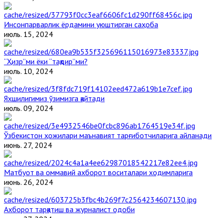
Инсонпарварлик ёрдамини уюштирган саҳоба
июль. 15, 2024
“Ҳизр”ми ёки “тақдир”ми?
июль. 10, 2024
Яхшилигимиз ўзимизга қайтади
июль. 09, 2024
Ўзбекистон ҳожилари маънавият тарғиботчиларига айланади
июнь. 27, 2024
Матбуот ва оммавий ахборот воситалари ходимларига
июнь. 26, 2024
Ахборот тарқатиш ва журналист одоби