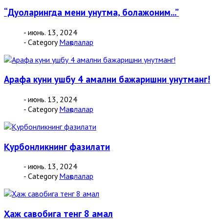
“Дуоларингда мени унутма, болажоним...”
- июнь. 13, 2024
- Category
Мақолалар
Арафа куни ушбу 4 амални бажаришни унутманг!
- июнь. 13, 2024
- Category
Мақолалар
Қурбонликнинг фазилати
- июнь. 13, 2024
- Category
Мақолалар
Ҳаж савобига тенг 8 амал