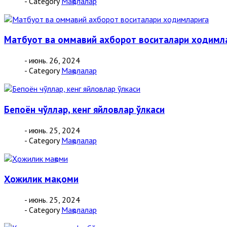
- Category
Мақолалар
Матбуот ва оммавий ахборот воситалари ходимл
- июнь. 26, 2024
- Category
Мақолалар
Бепоён чўллар, кенг яйловлар ўлкаси
- июнь. 25, 2024
- Category
Мақолалар
Ҳожилик мақоми
- июнь. 25, 2024
- Category
Мақолалар