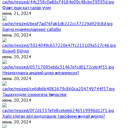
Фақат ёши катталар учун
июнь. 21, 2024
Барча муаммоларнинг сабаби
июнь. 20, 2024
Вожиб бўлди
июнь. 20, 2024
Неъматларга амалий шукр қилганмисиз?
июнь. 20, 2024
Ташаҳҳудни охиригача ўқимаслик
июнь. 20, 2024
Ҳайз кўрган аёл видолашув тавофини қандай қилади?
июнь. 20, 2024