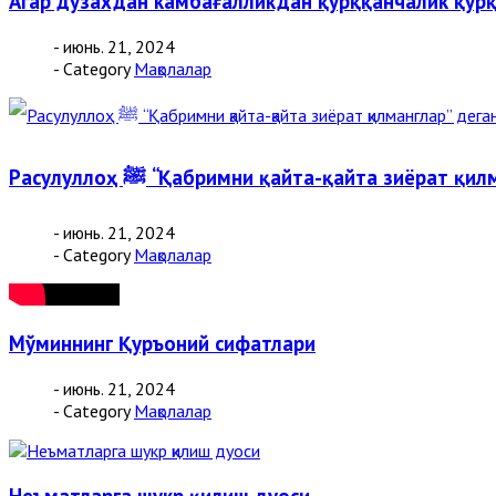
Агар дўзахдан камбағалликдан қўрққанчалик қўр
- июнь. 21, 2024
- Category
Мақолалар
Расулуллоҳ ﷺ “Қабримни қайта-қайта зиёрат
- июнь. 21, 2024
- Category
Мақолалар
Мўминнинг Қуръоний сифатлари
- июнь. 21, 2024
- Category
Мақолалар
Неъматларга шукр қилиш дуоси