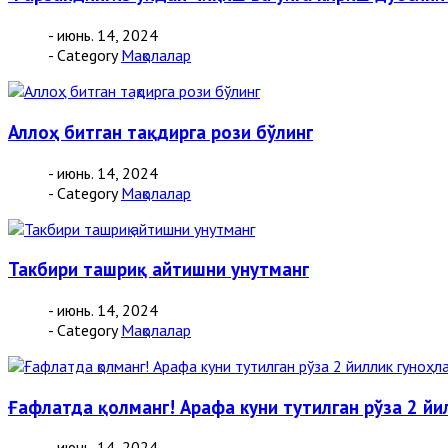
- июнь. 14, 2024
- Category
Мақолалар
Аллоҳ битган тақдирга рози бўлинг
- июнь. 14, 2024
- Category
Мақолалар
Такбири ташриқ айтишни унутманг
- июнь. 14, 2024
- Category
Мақолалар
Ғафлатда қолманг! Арафа куни тутилган рўза 2 й
- июнь. 14, 2024