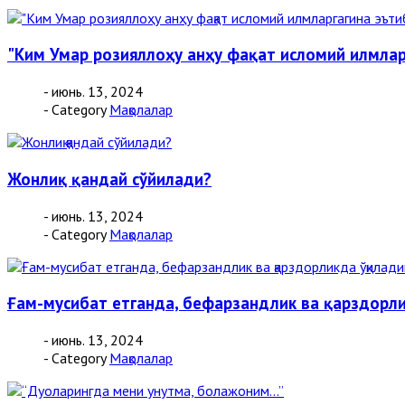
"Ким Умар розияллоҳу анҳу фақат исломий илмларг
- июнь. 13, 2024
- Category
Мақолалар
Жонлиқ қандай сўйилади?
- июнь. 13, 2024
- Category
Мақолалар
Ғам-мусибат етганда, бефарзандлик ва қарздорл
- июнь. 13, 2024
- Category
Мақолалар