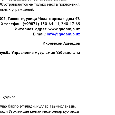
Обустраиваются не только места поклонения,
ельных учреждений.
02, Ташкент, улица Чиланзарская, дом 47.
 телефон: (+99871) 150-64-11, 240-17-69
Интернет-адрес: www.qadamjo.uz
Е-mail:
info@qadamjo.uz
Икромжон Ахмедов
лужба Управления мусульман Узбекистана
н ҳодиса.
оғлар барпо этилади, йўллар таъмирланади,
ади Узоқ-яқиндан келган меҳмонлар кўрганда