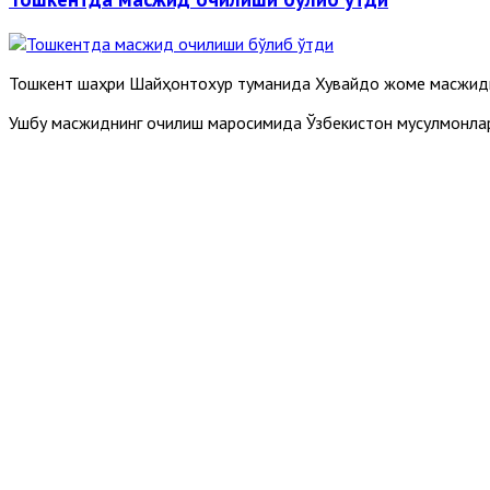
Тошкент шаҳри Шайҳонтохур туманида Хувайдо жоме масжиди
Ушбу масжиднинг очилиш маросимида Ўзбекистон мусулмонла