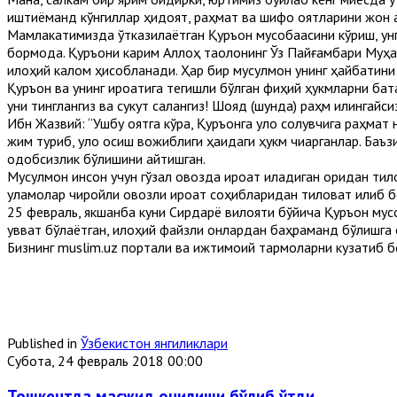
иштиёқманд кўнгиллар ҳидоят, раҳмат ва шифо оятларини жон қ
Мамлакатимизда ўтказилаётган Қуръон мусобақасини кўриш, у
бормоқда. Қуръони карим Аллоҳ таолонинг Ўз Пайғамбари Муҳам
илоҳий калом ҳисобланади. Ҳар бир мусулмон унинг ҳайбатини қ
Қуръон ва унинг қироатига тегишли бўлган фиқҳий ҳукмларни ба
уни тинглангиз ва сукут сақлангиз! Шояд (шунда) раҳм қилингайсиз
Ибн Жазвий: “Ушбу оятга кўра, Қуръонга қулоқ солувчига раҳмат
жим туриб, қулоқ осиш вожиблиги ҳақидаги ҳукм чиқарганлар. Ба
одобсизлик бўлишини айтишган.
Мусулмон инсон учун гўзал овозда қироат қиладиган қоридан ти
уламолар чиройли овозли қироат соҳибларидан тиловат қилиб б
25 февраль, якшанба куни Сирдарё вилояти бўйича Қуръон мусо
қувват бўлаётган, илоҳий файзли онлардан баҳраманд бўлишга о
Бизнинг muslim.uz портали ва ижтимоий тармоқларни кузатиб б
Published in
Ўзбекистон янгиликлари
Субота, 24 февраль 2018 00:00
Тошкентда масжид очилиши бўлиб ўтди