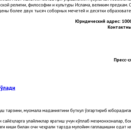
ской религии, философии и культуры Ислама, великим предкам. 
едены более двух тысяч соборных мечетей и десятки образоват
Юридический адрес: 1000
Контактный
Пресс-с
бўлади
уш тарзини, муомала маданиятини буткул ўзгартириб юборадига
ки сайёҳларга қулайликлар яратиш учун кўплаб меҳмонхоналар, б
ги киши билан очиқ чеҳрали тарзда мулойим гаплашишни одат қил