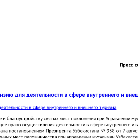
Пресс-с
нзию для деятельности в сфере внутреннего и вне
и благоустройству святых мест поклонения при Управлении мус
ее право осуществления деятельности в сфере внутреннего и в
дана постановлением Президента Узбекистана № 938 от 7 авгус
нных мест паломничества при управлении мусульман Узбекистан