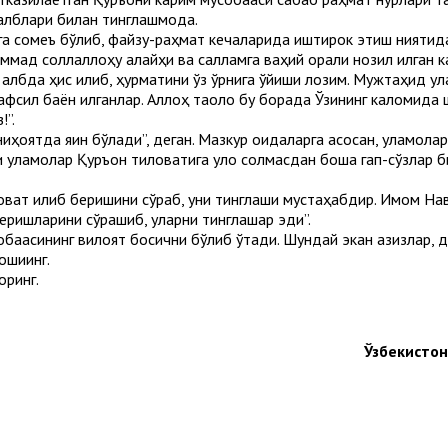
алблари билан тинглашмоқда.
нга сомеъ бўлиб, файзу-раҳмат кечаларида иштирок этиш нияти
мад соллаллоҳу алайҳи ва салламга ваҳий орқали нозил қилган 
албда ҳис қилиб, ҳурматини ўз ўрнига қўйиши лозим. Мужтаҳид у
тафсил баён қилганлар. Аллоҳ таоло бу борада Ўзининг каломида 
!”.
 ниҳоятда яқин бўлади”, деган. Мазкур қоидаларга асосан, уламол
ъзи уламолар Қуръон тиловатига қулоқ солмасдан бошқа гап-сўзлар
ловат қилиб беришини сўраб, уни тинглаши мустаҳабдир. Имом На
еришларини сўрашиб, уларни тинглашар эди”.
бақасининг вилоят босқични бўлиб ўтади. Шундай экан азизлар, 
шиқинг.
оринг.
Ўзбекисто