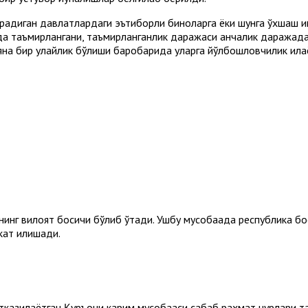
радиган давлатлардаги эътиборли биноларга ёки шунга ўхшаш 
рда таъмирлангани, таъмирланганлик даражаси қанчалик даражад
н яна бир қулайлик бўлиши баробарида уларга йўлбошловчилик қил
инг вилоят босқичи бўлиб ўтади. Ушбу мусобақада республика бос
кат қилишади.
ўтказилаётган Қуръони карим мусобақаси сабаб раҳмат нурлари т