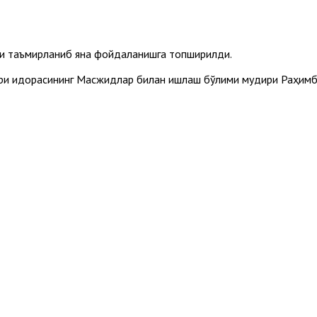
 таъмирланиб яна фойдаланишга топширилди.
ри идорасининг Масжидлар билан ишлаш бўлими мудири Раҳимб