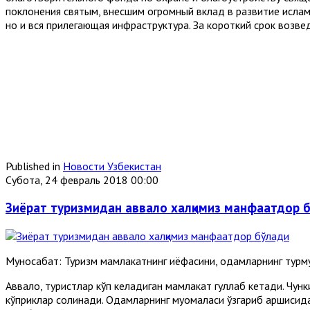
поклонения святым, внесшим огромный вклад в развитие ислам
но и вся прилегающая инфраструктура. За короткий срок возв
Published in
Новости Узбекистан
Субота, 24 февраль 2018 00:00
Зиёрат туризмидан аввало халқимиз манфаатдор 
Муносабат: Туризм мамлакатнинг қиёфасини, одамларнинг турм
Аввало, туристлар кўп келадиган мамлакат гуллаб кетади. Чун
кўприклар солинади. Одамларнинг муомаласи ўзгариб қаршисида