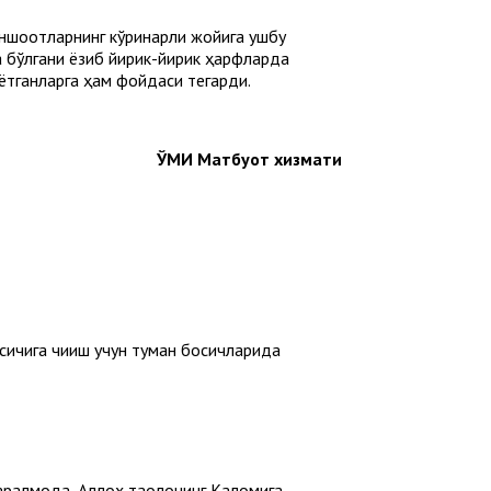
иншоотларнинг кўринарли жойига ушбу
а бўлгани ёзиб йирик-йирик ҳарфларда
аётганларга ҳам фойдаси тегарди.
ЎМИ Матбуот хизмати
қичига чиқиш учун туман босқичларида
аралмоқда, Аллоҳ таолонинг Каломига