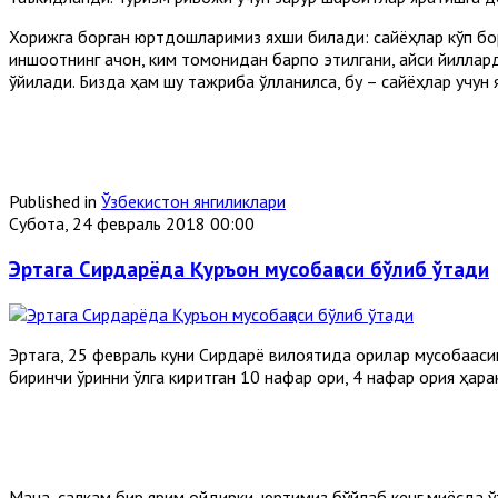
Хорижга борган юртдошларимиз яхши билади: сайёҳлар кўп бо
иншоотнинг қачон, ким томонидан барпо этилгани, қайси йилла
қўйилади. Бизда ҳам шу тажриба қўлланилса, бу – сайёҳлар учу
Published in
Ўзбекистон янгиликлари
Субота, 24 февраль 2018 00:00
Эртага Сирдарёда Қуръон мусобақаси бўлиб ўтади
Эртага, 25 февраль куни Сирдарё вилоятида қорилар мусобақасин
биринчи ўринни қўлга киритган 10 нафар қори, 4 нафар қория ҳара
Мана, салкам бир ярим ойдирки, юртимиз бўйлаб кенг миқёсда 