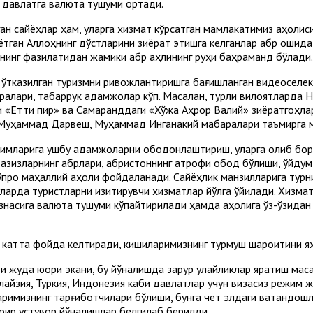
, давлатга валюта тушуми ортади.
лган сайёҳлар ҳам, уларга хизмат кўрсатган мамлакатимиз аҳолис
ётган Аллоҳнинг дўстларини зиёрат этишга келганлар қабр қошида 
фнинг фазилатидан жамики қабр аҳлининг руҳи баҳраманд бўлади.
 ўтказилган туризмни ривожлантиришга бағишланган видеоселек
лари, табаррук қадамжолар кўп. Масалан, турли вилоятларда Нақ
аги «Етти пир» ва Самарқанддаги «Хўжа Аҳрор Валий» зиёратгоҳл
Муҳаммад Дарвеш, Муҳаммад Инганакий мақбаралари таъмирга 
имларига ушбу қадамжоларни ободонлаштириш, уларга олиб бор
зизларнинг қабрлари, қабристоннинг атрофи обод бўлиши, ўйдум-
проқ маҳаллий аҳоли фойдаланади. Сайёҳлик манзилларига турн
ларда туристларни қизиқтирувчи хизматлар йўлга қўйилади. Хизма
азнасига валюта тушуми кўпайтирилади ҳамда аҳолига ўз-ўзидан
н катта фойда келтиради, кишиларимизнинг турмуш шароитини я
 жуда юқори экани, бу йўналишда зарур қулайликлар яратиш мақ
лайзия, Туркия, Индонезия каби давлатлар учун визасиз режим 
римизнинг тарғиботчилари бўлиши, бунга чет элдаги ватандошл
оир устувор йўналишлар белгилаб берилди.