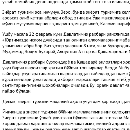
уялиб қолмайлик деган андешада ҳамма жой топ-тоза қилинади
Зиёрат туризми эса, инчунун. Зеро, бунда зиёрат туризмига ке
қаровсиз қолиб кетган қабрлари обод этилади. Ўша манзилларда 
мўмин-мусулмонларнинг ҳақларига ҳам дуо қилиб, Каломи шари
Ушбу масала 22 февраль куни Давлатимиз раҳбари раислигида
«Юртимизда ислом дунёсида тан олинган алломаларнинг мақбара
уламонинг қабри бор. Биз ҳозир уларнинг 8таси, яъни Бухород
Муҳаммад Зоҳид Бухорий, Алоуддин Аттор ва Қашқадарёдаги 
Давлатимиз раҳбари Сурхондарё ва Қашқадарё вилоятлари ҳок
учун барча шароитлар яратиш бўйича топшириқлар берди. Ушбу а
сайёҳлар учун яратиладиган шароитлардан сайёҳлардан ҳам кў
кўрсаткичлари ўрнатилади, ахборот марказлари ташкил этиб, у
сантитария-гигиена шохобчалари очилади. Бу орқали давлат ғ
пайдо бўлади.
Демак, зиёрат туризми маҳаллий аҳоли учун ҳам ҳар жиҳатда
Йиғилишда зиёрат туризми бўйича мамлакатимизнинг салоҳияти
Зиёрат туризмини қўллаб-қувватлаш бўлими ташкил этилгани Ма
хориж давлатлардаги элчилар мамлакатимиз, миллий қадриятла
таъкидланди. Туризм ривожи учун зарур шароитлар яратишга д