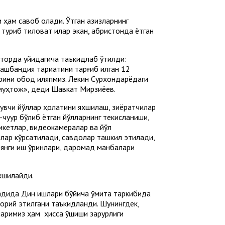
и ҳам савоб олади. Ўтган азизларнинг
туриб тиловат қилар экан, қабристонда ётган
торда қуйидагича таъкидлаб ўтилди:
шбандия тариқатини тарғиб қилган 12
арини обод қиляпмиз. Лекин Сурхондарёдаги
муҳтож», деди Шавкат Мирзиёев.
увчи йўллар ҳолатини яхшилаш, зиёратчилар
чуқур бўлиб ётган йўлларнинг текисланиши,
икетлар, видеокамералар ва йўл
тлар кўрсатилади, савдолар ташкил этилади,
 янги иш ўринлари, даромад манбалари
хшилайди.
садида Дин ишлари бўйича қўмита таркибида
жорий этилгани таъкидланди. Шунингдек,
аримиз ҳам ҳисса қўшиши зарурлиги