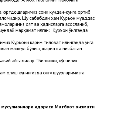
да юртдошларимиз сони кундан-кунга ортиб
каломидир. Шу сабабдан ҳам Қуръон муқаддас
ламоларимиз оят ва ҳадисларга асосланиб,
шундай марҳамат қилган: “Қуръон ўқилганда
аримиз Қуръони карим тиловат қилинганда унга
 билан машғул бўлиш, шариатга нисбатан
вавий айтадилар: “Билгинки, кўпчилик
дам олиш кунингизда онгу шуурларимизга
н мусулмонлари идораси Матбуот хизмати