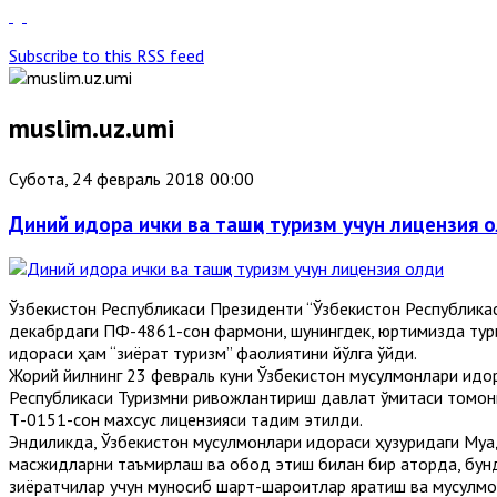
Subscribe to this RSS feed
muslim.uz.umi
Субота, 24 февраль 2018 00:00
Диний идора ички ва ташқи туризм учун лицензия 
Ўзбекистон Республикаси Президенти “Ўзбекистон Республика
декабрдаги ПФ-4861-сон фармони, шунингдек, юртимизда тури
идораси ҳам “зиёрат туризм” фаолиятини йўлга қўйди.
Жорий йилнинг 23 февраль куни Ўзбекистон мусулмонлари идор
Республикаси Туризмни ривожлантириш давлат қўмитаси томони
Т-0151-сон махсус лицензияси тақдим этилди.
Эндиликда, Ўзбекистон мусулмонлари идораси ҳузуридаги Муқа
масжидларни таъмирлаш ва обод этиш билан бир қаторда, бунд
зиёратчилар учун муносиб шарт-шароитлар яратиш ва мусулмон