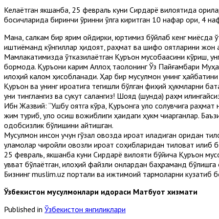
Келаётган якшанба, 25 февраль куни Сирдарё вилоятида қорилар
босқичларида биринчи ўринни қўлга киритган 10 нафар қори, 4 на
Мана, салкам бир ярим ойдирки, юртимиз бўйлаб кенг миқёсда 
иштиёқманд кўнгиллар ҳидоят, раҳмат ва шифо оятларини жон қ
Мамлакатимизда ўтказилаётган Қуръон мусобақасини кўриш, у
бормоқда. Қуръони карим Аллоҳ таолонинг Ўз Пайғамбари Муҳам
илоҳий калом ҳисобланади. Ҳар бир мусулмон унинг ҳайбатини қ
Қуръон ва унинг қироатига тегишли бўлган фиқҳий ҳукмларни ба
уни тинглангиз ва сукут сақлангиз! Шояд (шунда) раҳм қилингайсиз
Ибн Жазвий: “Ушбу оятга кўра, Қуръонга қулоқ солувчига раҳмат
жим туриб, қулоқ осиш вожиблиги ҳақидаги ҳукм чиқарганлар. Ба
одобсизлик бўлишини айтишган.
Мусулмон инсон учун гўзал овозда қироат қиладиган қоридан ти
уламолар чиройли овозли қироат соҳибларидан тиловат қилиб б
25 февраль, якшанба куни Сирдарё вилояти бўйича Қуръон мусо
қувват бўлаётган, илоҳий файзли онлардан баҳраманд бўлишга о
Бизнинг muslim.uz портали ва ижтимоий тармоқларни кузатиб б
Ўзбекистон мусулмонлари идораси Матбуот хизмати
Published in
Ўзбекистон янгиликлари