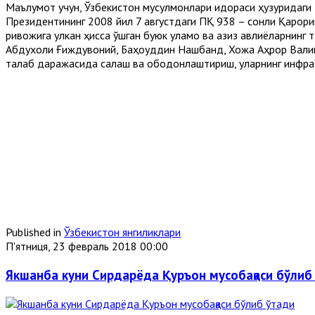
Маълумот учун, Ўзбекистон мусулмонлари идораси ҳузуридаги
Президентининг 2008 йил 7 августдаги ПҚ 938 – сонли Қарори
ривожига улкан ҳисса қўшган буюк уламо ва азиз авлиёларнин
Абдухолиқ Ғиждувоний, Баҳоуддин Нақшбанд, Хожа Аҳрор Валий
талаб даражасида сақлаш ва ободонлаштириш, уларнинг инфр
Published in
Ўзбекистон янгиликлари
П'ятниця, 23 февраль 2018 00:00
Якшанба куни Сирдарёда Қуръон мусобақаси бўлиб