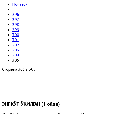
Початок
296
297
298
299
300
301
302
303
304
305
Сторінка 305 з 305
ЭНГ КЎП ЎҚИЛГАН (1 ойда)