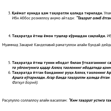
Қиёмат кунида ҳам таҳоратли ҳолида тирилади.
Ула
Ибн Аббос розияллоҳу анҳумо айтади:
“Таҳорат олиб ётга
Таҳоратда ётиш ёмон тушлар кўришдан сақлайди.
Иб
Муҳаммад Закариё Кандеҳлавий раҳматуллоҳи алайҳи бундай дейд
Таҳоратда ётиш тунни ибодат билан ўтказганнинг са
то уйғонгунига қадар Аллоҳ таолонинг ибодатида қои
Таҳоратда ётган банданинг руҳи Аллоҳ таолонинг А
Аршга кўтарилади. Агар банда таҳоратли ҳолида ётган
Фатҳул Борий).
Расулуллоҳ соллаллоҳу алайҳи васаллам:
“Ким таҳорат устига та