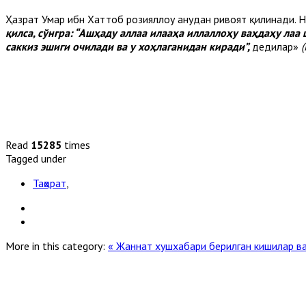
Ҳазрат Умар ибн Хаттоб розияллоҳу анҳудан ривоят қилинади. Н
қилса, сўнгра: “Ашҳаду аллаа илааҳа иллаллоҳу ваҳдаҳу лаа
саккиз эшиги очилади ва у хоҳлаганидан киради”,
дедилар»
Read
15285
times
Tagged under
Таҳорат
,
More in this category:
« Жаннат хушхабари берилган кишилар в