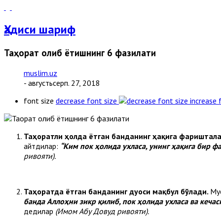
Ҳадиси шариф
Таҳорат олиб ётишнинг 6 фазилати
muslim.uz
- августьсерп. 27, 2018
font size
decrease font size
increase 
Таҳоратли ҳолда ётган банданинг ҳақига фариштала
айтдилар:
“Ким пок ҳолида ухласа, унинг ҳақига бир ф
ривояти).
Таҳоратда ётган банданинг дуоси мақбул бўлади.
Муо
банда Аллоҳни зикр қилиб, пок ҳолида ухласа ва кечас
дедилар
(Имом Абу Довуд ривояти).