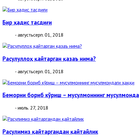
Бир ҳадис тасдиғи
- августьсерп. 01, 2018
Расулуллоҳ қайтарган қазаъ нима?
- августьсерп. 01, 2018
Беморни бориб кўриш – мусулмоннинг мусулмонда
- июль. 27, 2018
Расулимиз қайтаргандан қайтайлик