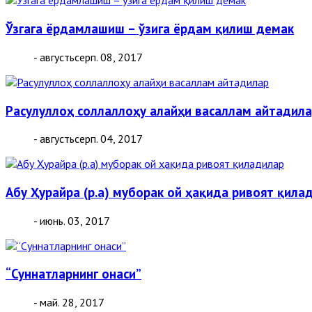
Ўзгага ёрдамлашиш – ўзига ёрдам қилиш демак
- августьсерп. 08, 2017
Расулуллоҳ соллаллоҳу алайҳи васаллам айтадил
- августьсерп. 04, 2017
Абу Ҳурайра (р.а) муборак ой ҳақида ривоят қила
- июнь. 03, 2017
“Суннатларнинг онаси”
- май. 28, 2017