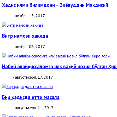
Ҳадис илми билимдони – Зиёвуддин Мақдисий
- ноябрь. 15, 2017
Витр намози ҳақида
- ноябрь. 06, 2017
Набий алайҳиссаломга илк ваҳий нозил бўлган Ҳир
- августьсерп. 17, 2017
Бир ҳадисда етти масала
- августьсерп. 11, 2017