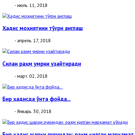
- июль. 11, 2018
Ҳадис моҳиятини тўғри англаш
- апрель. 17, 2018
Силаи раҳм умрни узайтиради
- март. 02, 2018
Бир ҳадисда ўнта фойда...
- Январь. 30, 2018
Бир ҳадис шарҳи рукнидан: раҳм қилган марҳамат