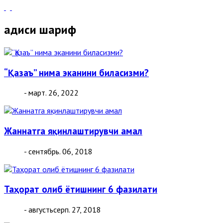
Ҳадиси шариф
“Қазаъ” нима эканини биласизми?
- март. 26, 2022
Жаннатга яқинлаштирувчи амал
- сентябрь. 06, 2018
Таҳорат олиб ётишнинг 6 фазилати
- августьсерп. 27, 2018