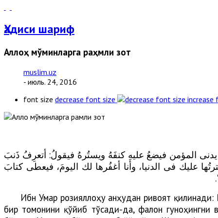
Ҳадиси шариф
Аллоҳ мўминларга раҳмли зот
muslim.uz
- июль. 24, 2016
font size
decrease font size
increase 
المؤمن فيضعُ عليهِ كنفَهُ ويستُرهُ فيقولُ: أتعرِفُ ذَنبَ
تُها عليك فى الدنيا، وأنا أغفُرها لك اليومَ، فيعطى كتابَ
Ибн Умар розияллоҳу анҳудан ривоят қилинади: 
бир томонини қўйиб тўсади-да, фалон гуноҳингни в