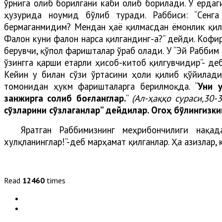
ўрнига олиб борилгани каби олиб борилади. У ердаг
ҳузурида ноумид бўлиб туради. Раббиси: “Сенг
бермаганмидим? Мендан ҳаё қилмасдан ёмонлик қил
Фалон куни фалон нарса қилгандинг-а?” дейди. Кофи
берувчи, қўпол фаришталар ўраб олади. У “Эй Раббим
ўзингга қарши етарли ҳисоб-китоб қилгувчидир”- деб
Кейин у билан сўзи ўртасини ҳоли қилиб қўйилади
томонидан ҳукм фаришталарга берилмоқда. “
Уни у
занжирга солиб боғланглар.
”
(Ал-ҳаққо сураси,30-3
сўзларини сўзлаганлар” дейдилар. Огоҳ бўлингизк
Яратган Раббимизнинг меҳрибончилиги нақад
хулқланинглар!”-деб марҳамат қилганлар. Ҳа азизлар,
Read
12460
times