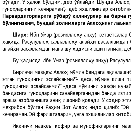
бўлади. У ҳалок бўлдим, деб ўйлайди. Шунда Аллоҳ 
гуноҳларингни кечираман”,- деб яхшиликлар китобини
Парвардигорларига рўбарў қилинурлар ва барча г
бўлингизким, бундай золимларга Аллоҳнинг лаънат
Шарҳ:
Ибн Умар (розияллоҳу анҳу) кетаётсалар 
ҳақида Расулуллоҳ саллаллоҳу алайҳи васалламдан б
алайҳи васалламдан мана шу ҳадисни эшитганман, де
Бу ҳадисда Ибн Умар (розияллоҳу анҳу) Расулул
Биринчи мавқеъ: Аллоҳ мўмин бандага яқинлашиб,
этган гуноҳингни эслайсанми?”- деса, мўмин киши т
гуноҳингни эслайсанми?" -деса мўминни хавфи кучай
бандасига гуноҳларини санайверганидан банда изтир
яраша азобланишга аниқ ишониб қолади. У содир этга
меҳрибон бўлган Раҳим Зот Аллоҳ нидо қилиб: “Эй 
кечираман. Эй фаришталарим, унга яхшиликлар китоби
Иккинчи мавқеъ: кофир ва мунофиқларнинг мав