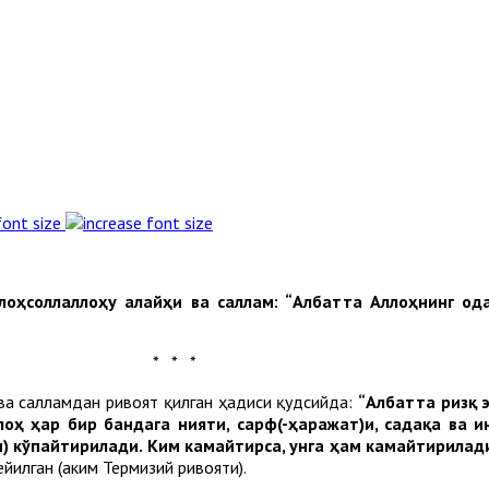
font size
лоҳсоллаллоҳу
алайҳи
ва
саллам
: “
Албатта
Аллоҳнинг
од
* * *
ва салламдан ривоят қилган ҳадиси қудсийда:
“
Албатта
ризқ
лоҳ
ҳар
бир
бандага
нияти
,
сарф
(-
ҳаражат
)
и
,
садақа
ва
и
и
)
кўпайтирилади
.
Ким
камайтирса
,
унга
ҳам
камайтирилад
ейилган (Ҳаким Термизий ривояти).