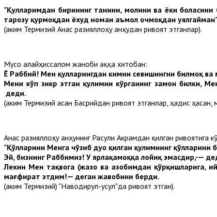
"Қулларимдан бирининг танини, молини ва ёки боласини 
тарозу қурмоқдан ёхуд номаи аъмол очмоқдан уялгайман"
(Ҳаким Термизий Анас разияллоҳу анҳудан ривоят этганлар).
Мусо алайҳиссалом жаноби Ҳаққа хитобан:
Ё Раббий! Мен қулларингдан кимни севишингни билмоқ ва 
Мени кўп зикр этган қулимни кўрганинг замон билки, Ме
деди.
(Ҳаким Термизий Ҳасан Басрийдан ривоят этганлар, ҳадис ҳасан, 
Анас разияллоҳу анҳунинг Расули Акрамдан қилган ривоятига к
"Қўлларини Менга чўзиб дуо қилган қулимнинг қўлларини 
Эй
,
бизнинг
Раббимиз
!
У
ярлақамоққа
лойиқ
эмасдир
,-—
де
Лекин
Мен
тақвога
(
жазо
ва
азобимдан
қўрқишларига
,
и
мағфират этдим!— деган жавобини берди.
(Ҳаким Термизий) "Наводирул-усул"да ривоят этган).