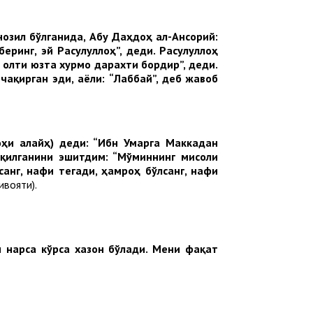
нозил бўлганида, Абу Даҳдоҳ ал-Ансорий:
беринг
,
эй
Расулуллоҳ
”,
деди
.
Расулуллоҳ
олти
юзта
хурмо
дарахти
бордир
”,
деди
.
чақирган
эди
,
аёли
: “
Лаббай
”,
деб
жавоб
ҳи алайҳ) деди: “Ибн Умарга Маккадан
 қилганини эшитдим: “Мўминнинг мисоли
санг, нафи тегади, ҳамроҳ бўлсанг, нафи
ивояти).
н нарса кўрса хазон бўлади. Мени фақат