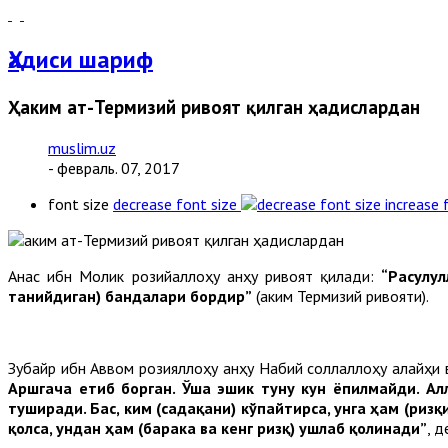
Ҳадиси шариф
Ҳаким ат-Термизий ривоят қилган ҳадислардан
muslim.uz
- февраль. 07, 2017
font size
decrease font size
increase 
Анас ибн Молик розийаллоҳу анҳу ривоят қилади:
“
Расулул
танийдиган
)
бандалари
бордир
”
(Ҳаким Термизий ривояти).
Зубайр ибн Аввом розияллоҳу анҳу Набий соллаллоҳу алайҳи 
Аршгача
етиб
борган
.
Ўша
эшик
туну
кун
ёпилмайди
.
Ал
туширади
.
Бас
,
ким
(
садақани
)
кўпайтирса
,
унга
ҳам
(
ризқ
қолса
,
ундан
ҳам
(
барака
ва
кенг
ризқ
)
ушлаб
қолинади
”
, д