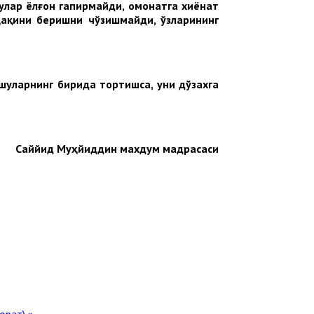
, улар ёлғон гапирмайди, омонатга хиёнат
ҳақини беришни чўзишмайди, ўзларининг
шуларнинг
бирида
тортишса
,
уни
дўзахга
Саййид Му
ҳйиддин махдум мадрасаси
орат) »