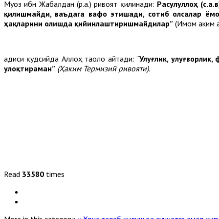
Муоз ибн Жабалдан (р.а.) ривоят қилинади:
Расулуллоҳ (с.а
қилишмайди, ваъдага вафо этишади, сотиб олсалар ём
ҳақларини олишда қийинлаштиришмайдилар”
(Имом Ҳаким 
Ҳадиси қудсийда Аллоҳ таоло айтади: “
Улуғлик, улуғворлик,
улоқтираман
”
(
Ҳаким
Термизий
ривояти
)
.
Read
33580
times
More in this category:
« Ҳадис талаб қилиш ва суннатга амал қи