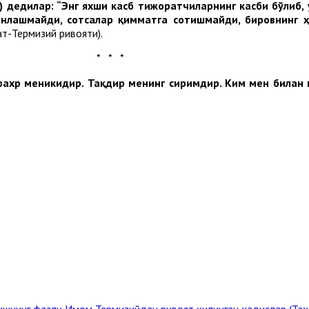
.в) дедилар: “Энг яхши касб тижоратчиларнинг касби бўлиб
онлашмайди, сотсалар қимматга сотишмайди, бировнинг 
ат-Термизий ривояти).
* * *
 фахр меникидир. Тақдир
менинг
сиримдир
.
Ким
мен
билан
лишнинг фазли
Имом Термизийдан ривоят қилинган ҳадислар (Таҳ