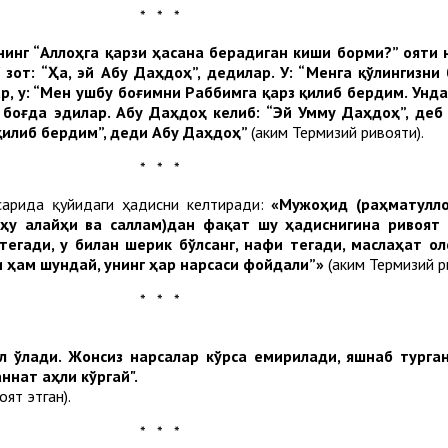
* * *
нинг “Аллоҳга қарзи ҳасана берадиган киши борми?” ояти 
зот
: “
Ҳа
,
эй
Абу
Даҳдоҳ
”,
дедилар
.
У
: “
Менга
қўлингизни
ар
,
у
: “
Мен
ушбу
боғимни
Раббимга
қарз
қилиб
бердим
.
Унда
боғда
эдилар
.
Абу
Даҳдоҳ
келиб
: “
Эй
Умму
Даҳдоҳ
”,
деб
қилиб
бердим
”,
деди
Абу
Даҳдоҳ
”
(Ҳаким Термизий ривояти).
* * *
сарида қуйидаги ҳадисни келтиради:
«Мужоҳид (раҳматулло
оҳу алайҳи ва саллам)дан фақат шу ҳадиснигина ривоят
тегади, у билан шерик бўлсанг, нафи тегади, маслаҳат ол
и ҳам шундай, унинг ҳар нарсаси фойдали”»
(Ҳаким Термизий р
* * *
ол ўлади. Жонсиз нарсалар кўрса емирилади, яшнаб турга
нат аҳли кўргай".
ят этган).
* * *