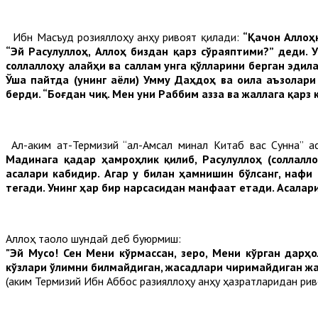
Ибн Масъуд розияллоҳу анҳу ривоят қилади:
“Қачон Аллоҳ
“Эй Расулуллоҳ, Аллоҳ биздан қарз сўраяптими?” деди. У
соллаллоҳу
алайҳи
ва
саллам
унга
қўлларини
берган
эдил
Ўша
пайтда
(
унинг
аёли
)
Умму
Даҳдоҳ
ва
оила
аъзолари
берди
. “
Боғдан
чиқ
.
Мен
уни
Раббим
азза
ва
жаллага
қарз
Ал-Ҳаким ат-Термизий “ал-Амсал минал Китаб вас Сунна” а
Мадинага қадар ҳамроҳлик қилиб, Расулуллоҳ (соллалл
асалари кабидир. Агар у билан ҳамнишин бўлсанг, нафи 
тегади. Унинг ҳар бир нарсасидан манфаат етади. Асалар
Аллоҳ таоло шундай деб буюрмиш:
"Эй Мусо! Сен Мени кўрмассан, зеро, Мени кўрган дарҳ
кўзлари ўлимни билмайдиган, жасадлари чиримайдиган жан
(Ҳаким Термизий Ибн Аббос разияллоҳу анҳу ҳазратларидан риво