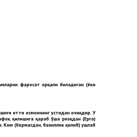
амларни
фаросат
орқали
биладиган
(
ёки
эшиги
етти
осмоннинг
устидан
очиқдир
.
У
нфоқ
қилишига
қараб
ўша
ризқдан
(
Ерга
)
и
.
Ким
(
бермасдан
,
бахиллик
қилиб
)
ушлаб