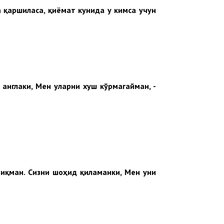
 қаршиласа, қиёмат кунида у кимса учун
 англаки, Мен уларни хуш кўрмагайман, -
йиқман
.
Сизни шоҳид қиламанки, Мен уни