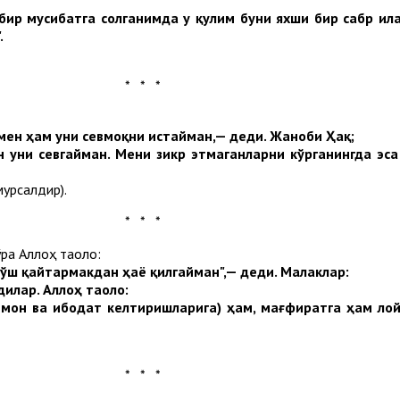
бир мусибатга солганимда у қулим буни яхши бир сабр ила
.
* * *
мен ҳам уни севмоқни истайман,— деди. Жаноби Ҳақ;
н уни севгайман. Мени зикр этмаганларни кўрганингда эса
мурсалдир).
* * *
ўра Аллоҳ таоло:
бўш қайтармакдан ҳаё қилгайман",— деди. Малаклар
:
дилар
.
Аллоҳ
таоло
:
ймон
ва
ибодат
келтиришларига
)
ҳам
,
мағфиратга
ҳам
ло
* * *