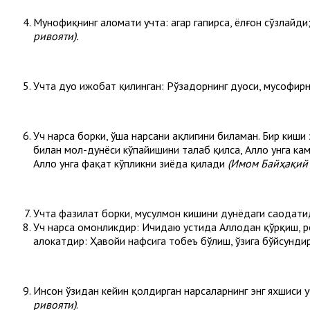
Мунофиқнинг аломати учта: агар гапирса, ёлғон сўзлайди
ривояти).
Учта дуо ижобат қилинган: Рўзадорнинг дуоси, мусофир
Уч нарса борки, ўша нарсани ҳақлигини биламан. Бир киши
билан мол-дунёси кўпайишини талаб қилса, Аллоҳ унга кам
Аллоҳ унга фақат кўпликни зиёда қилади
(Имом
Бай
ҳ
а
қ
ий
Учта фазилат борки, мусулмон кишини дунёдаги саодатиди
Уч нарса омонликдир: Ичидаю устида Аллоҳдан қўрқиш, р
ҳалокатдир: Ҳавойи нафсига тобеъ бўлиш, ўзига бўйсунди
Инсон ўзидан кейин қолдирган нарсаларнинг энг яхшиси 
ривояти)
.