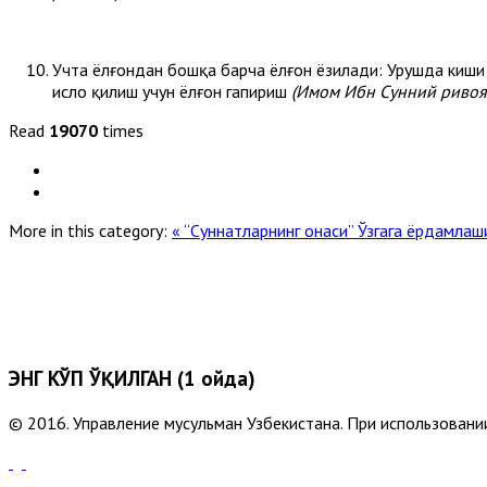
Учта ёлғондан бошқа барча ёлғон ёзилади: Урушда киши ё
ислоҳ қилиш учун ёлғон гапириш
(Имом Ибн Сунний ривоят
Read
19070
times
More in this category:
« “Суннатларнинг онаси”
Ўзгага ёрдамлаш
ЭНГ КЎП ЎҚИЛГАН (1 ойда)
© 2016. Управление мусульман Узбекистана. При использовании