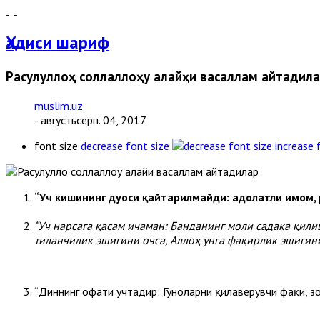
Ҳадиси шариф
Расулуллоҳ соллаллоҳу алайҳи васаллам айтадил
muslim.uz
- августьсерп. 04, 2017
font size
decrease font size
increase 
“Уч кишининг дуоси қайтарилмайди: адолатли имом, 
“Уч нарсага қасам ичаман: Банданинг моли садақа қил
тиланчилик эшигини очса, Аллоҳ унга фақирлик эшигини
“Диннинг офати учтадир: Гуноҳларни қилаверувчи фақиҳ, 