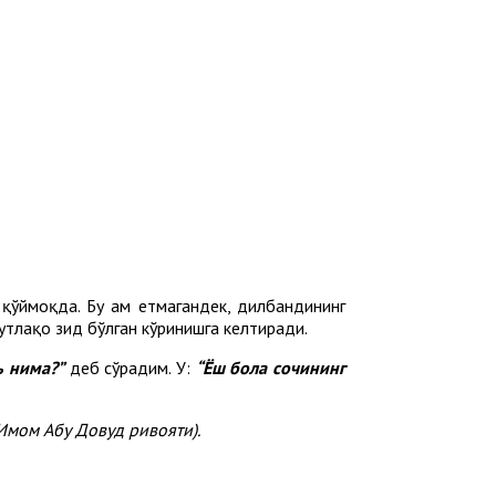
 қўймоқда. Бу ҳам етмагандек, дилбандининг
утлақо зид бўлган кўринишга келтиради.
ъ нима?”
деб сўрадим. У:
“Ёш бола сочининг
Имом Абу Довуд ривояти).