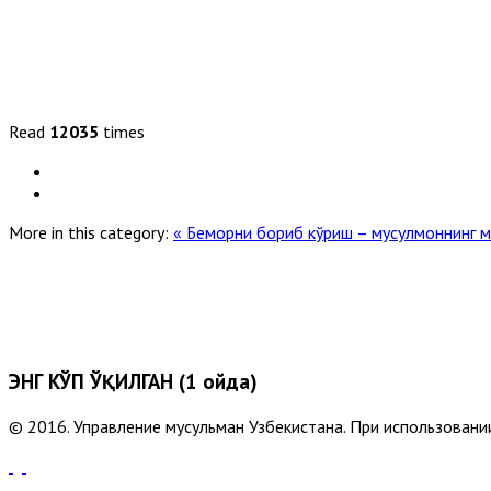
Read
12035
times
More in this category:
« Беморни бориб кўриш – мусулмоннинг м
ЭНГ КЎП ЎҚИЛГАН (1 ойда)
© 2016. Управление мусульман Узбекистана. При использовании