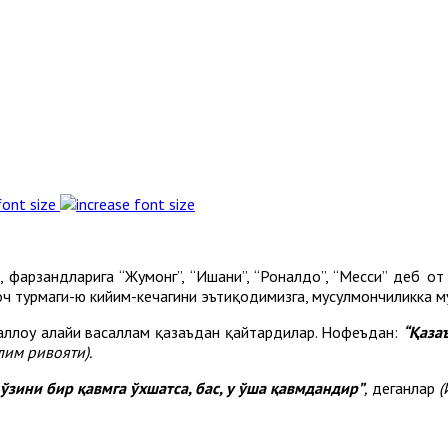
font size
 фарзандларига “Жумонг”, “Ишани”, “Роналдо”, “Месси” деб от
оч турмаги-ю кийим-кечагини эътиқодимизга, мусулмончиликка м
лаллоҳу алайҳи васаллам қазаъдан қайтардилар. Нофеъдан:
“Қаза
им ривояти).
 ўзини бир қавмга ўхшатса, бас, у ўша қавмдандир”
,
деганлар
(