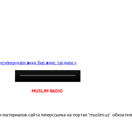
усулмондаги ҳаққи
Бир ҳадис тасдиғи »
MUSLIM RADIO
 материалов сайта гиперссылка на портал "muslim.uz” обязател