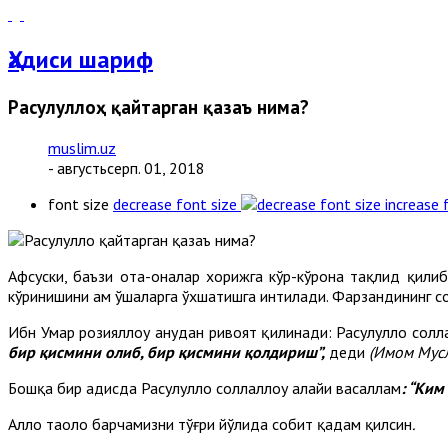
Ҳадиси шариф
Расулуллоҳ қайтарган қазаъ нима?
muslim.uz
- августьсерп. 01, 2018
font size
decrease font size
increase 
Афсуски, баъзи ота-оналар хорижга кўр-кўрона тақлид қилиб,
кўринишини ҳам ўшаларга ўхшатишга интилади. Фарзандининг с
Ибн Умар розияллоҳу анҳудан ривоят қилинади: Расулуллоҳ сол
бир қисмини олиб, бир қисмини қолдириш”,
деди
(Имом Мусл
Бошқа бир ҳадисда Расулуллоҳ соллаллоҳу алайҳи васаллам
: “Ким
Аллоҳ таоло барчамизни тўғри йўлида собит қадам қилсин
.