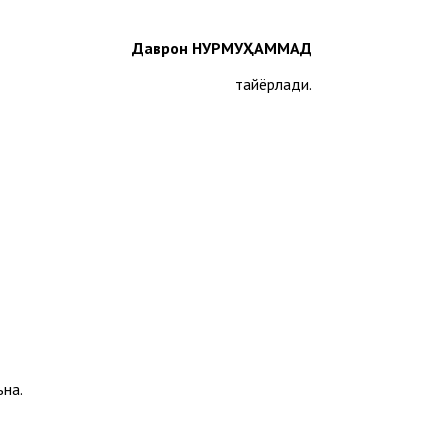
Даврон НУРМУҲАММАД
тайёрлади.
ьна.