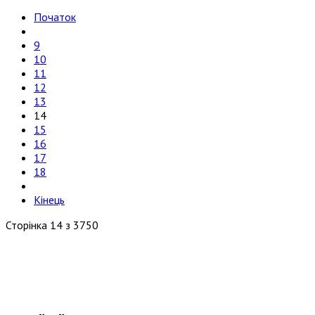
Початок
9
10
11
12
13
14
15
16
17
18
Кінець
Сторінка 14 з 3750