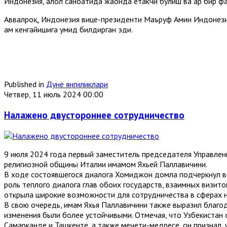
Индонезия, ҳалол саноатида жаҳонда етакчи бўлиш ва ҳар бир ф
Aввалроқ, Индонезия вице-президенти Маъруф Aмин Индонези
ҳам кенгайишига умид билдирган эди.
Published in
Дунё янгиликлари
Четвер, 11 июль 2024 00:00
Налажено двустороннее сотрудничество
9 июля 2024 года первый заместитель председателя Управле
религиозной общины Италии имамом Яхьей Паллавичини.
В ходе состоявшегося диалога Хомиджон домла подчеркнул в
роль теплого диалога глав обоих государств, взаимных визит
открыла широкие возможности для сотрудничества в сферах на
В свою очередь, имам Яхья Паллавичини также выразил благо
изменения были более устойчивыми. Отмечая, что Узбекистан 
Самарканде и Ташкенте, а также мечети-медресе, он признал,