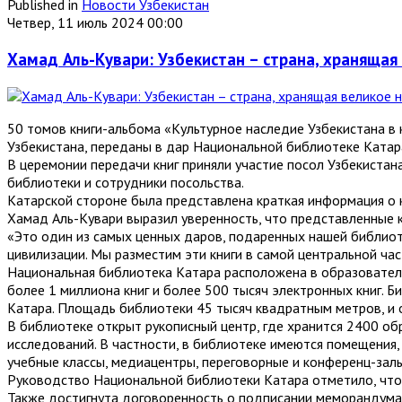
Published in
Новости Узбекистан
Четвер, 11 июль 2024 00:00
Хамад Аль-Кувари: Узбекистан – страна, храняща
50 томов книги-альбома «Культурное наследие Узбекистана в 
Узбекистана, переданы в дар Национальной библиотеке Катара
В церемонии передачи книг приняли участие посол Узбекиста
библиотеки и сотрудники посольства.
Катарской стороне была представлена краткая информация о 
Хамад Аль-Кувари выразил уверенность, что представленные 
«Это один из самых ценных даров, подаренных нашей библиот
цивилизации. Мы разместим эти книги в самой центральной част
Национальная библиотека Катара расположена в образователь
более 1 миллиона книг и более 500 тысяч электронных книг. 
Катара. Площадь библиотеки 45 тысяч квадратным метров, и о
В библиотеке открыт рукописный центр, где хранится 2400 о
исследований. В частности, в библиотеке имеются помещения
учебные классы, медиацентры, переговорные и конференц-залы
Руководство Национальной библиотеки Катара отметило, что 
Также достигнута договоренность о подписании меморандум