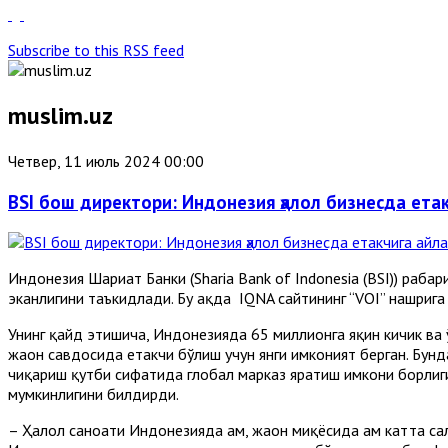
Subscribe to this RSS feed
muslim.uz
Четвер, 11 июль 2024 00:00
BSI бош директори: Индонезия ҳалол бизнесда ета
Индонезия Шариат Банки (Sharia Bank of Indonesia (BSI)) раҳба
эканлигини таъкидлади. Бу ҳақда IQNA сайтининг “VOI” нашрига
Унинг қайд этишича, Индонезияда 65 миллионга яқин кичик ва 
жаҳон савдосида етакчи бўлиш учун янги имконият берган. Бунд
чиқариш қутби сифатида глобал марказ яратиш имкони борлигин
мумкинлигини билдирди.
– Ҳалол саноати Индонезияда ҳам, жаҳон миқёсида ҳам катта сал