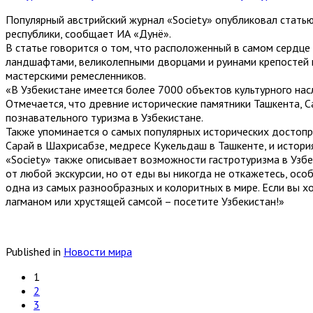
Популярный австрийский журнал «Society» опубликовал статью
республики, сообщает ИА «Дунё».
В статье говорится о том, что расположенный в самом сердц
ландшафтами, великолепными дворцами и руинами крепостей
мастерскими ремесленников.
«В Узбекистане имеется более 7000 объектов культурного нас
Отмечается, что древние исторические памятники Ташкента, С
познавательного туризма в Узбекистане.
Также упоминается о самых популярных исторических достопри
Сарай в Шахрисабзе, медресе Кукельдаш в Ташкенте, и истори
«Society» также описывает возможности гастротуризма в Узбе
от любой экскурсии, но от еды вы никогда не откажетесь, осо
одна из самых разнообразных и колоритных в мире. Если вы х
лагманом или хрустящей самсой – посетите Узбекистан!»
Published in
Новости мира
1
2
3