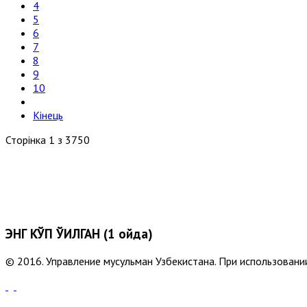
4
5
6
7
8
9
10
Кінець
Сторінка 1 з 3750
ЭНГ КЎП ЎҚИЛГАН (1 ойда)
© 2016. Управление мусульман Узбекистана. При использовании