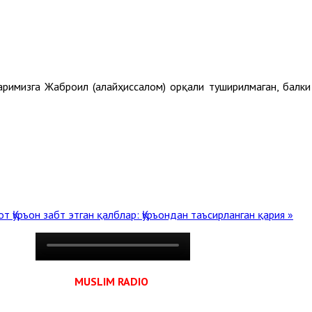
аримизга Жаброил (алайҳиссалом) орқали туширилмаган, балк
зот
Қуръон забт этган қалблар: Қуръондан таъсирланган қария »
MUSLIM RADIO