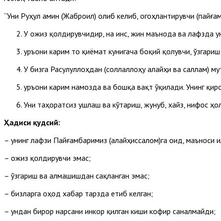
“Уни Руҳул амин (Жаброил) олиб келиб, огоҳлантирувчи (пайға
У ожиз қолдирувчидир, на инс, жин маънода ва лафзда у
Қуръони карим то қиёмат кунигача боқий қолувчи, ўзгар
У бизга Расулуллоҳдан (соллаллоҳу алайҳи ва саллам) му
Қуръони карим намозда ва бошқа вақт ўқилади. Унинг қи
Уни таҳоратсиз ушлаш ва кўтариш, жунуб, хайз, нифос ҳ
Ҳадиси қудсий:
– унинг лафзи Пайғамбаримиз (алайҳиссалом)га оид, маъноси 
– ожиз қолдирувчи эмас;
– ўзгариш ва алмашишдан сақланган эмас;
– бизларга оҳод хабар тарзда етиб келган;
– ундан бирор нарсани инкор қилган киши кофир саналмайди;