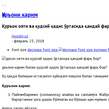
Қуръони карим
Қуръон ояти ва қудсий ҳадис ўртасида қандай фа
muslim.uz
- февраль. 23, 2018
font size
decrease font size
increase 
Қуръони карим билан қудсий ҳадис ўртасида қандай фарқ бор?
Бу ҳақда билишни истасангиз қуйидаги мақола билан танишинг
Қуръони карим:
Пайғамбаримиз (соллаллоҳу алайҳи ва саллам)га Жабро
бирортанинг унга даҳли бўлмаган ва бўлиши ҳам мумкин 
Аллоҳ таоло айтади: