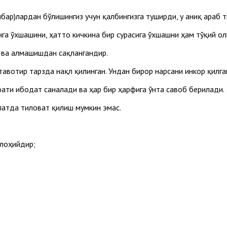
мбар)лардан бўлишингиз учун қалбингизга туширди, у аниқ араб 
нга ўхшашини, ҳатто кичкина бир сурасига ўхшашни ҳам тўқий о
иш ва алмашишдан сақлангандир.
тавотир тарзда нақл қилинган. Ундан бирор нарсани инкор қилг
роати ибодат саналади ва ҳар бир ҳарфига ўнта савоб берилади.
олатда тиловат қилиш мумкин эмас.
илоҳийдир;