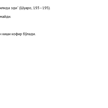
тилида эди” (Шуаро, 193–195).
лмайди.
ан киши кофир бўлади.