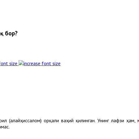
рқ бор?
font size
.
ил (алайҳиссалом) орқали ваҳий қилинган. Унинг лафзи ҳам,
эмас.