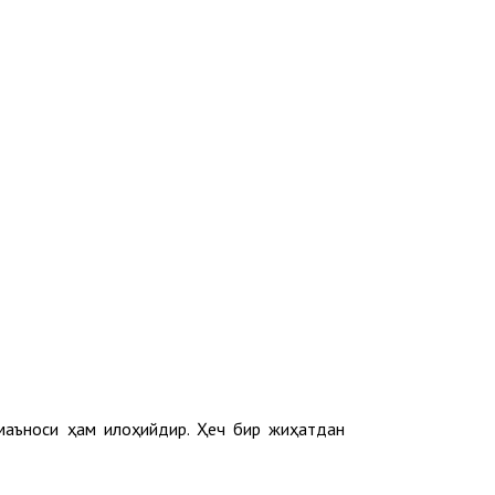
 маъноси ҳам илоҳийдир. Ҳеч бир жиҳатдан