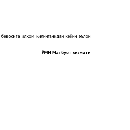
и бевосита илҳом қилинганидан кейин эълон
ЎМИ Матбуот хизмати