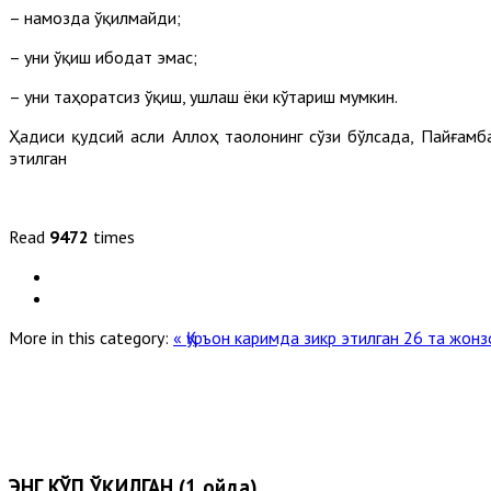
– намозда ўқилмайди;
– уни ўқиш ибодат эмас;
– уни таҳоратсиз ўқиш, ушлаш ёки кўтариш мумкин.
Ҳадиси қудсий асли Аллоҳ таолонинг сўзи бўлсада, Пайғамб
этилган
Read
9472
times
More in this category:
« Қуръон каримда зикр этилган 26 та жон
ЭНГ КЎП ЎҚИЛГАН (1 ойда)