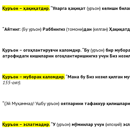
Қуръон – ҳақиқатдир.
“Уларга ҳақиқат
(Қуръон)
келиши билан
“Айтинг:
(Бу Қуръон)
Раббингиз
(томони)
дан
(келган)
Ҳақиқатд
Қуръон – огоҳлантирувчи каломдир.
“Бу
(Қуръон)
бир мубора
атрофидаги кишиларни огоҳлантиришингиз учун Биз нози
Қуръон – муборак каломдир.
“Мана бу Биз нозил қилган м
155-оят).
“
(Эй Муҳаммад! Ушбу Қуръон)
оятларини тафаккур қилишлари 
Қуръон – эслатмадир.
“У
(Қуръон)
мўминлар учун
(илоҳий)
эсл