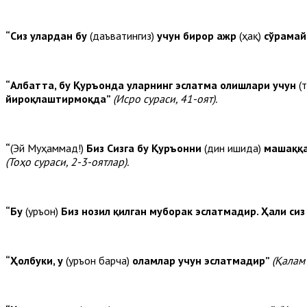
“Сиз улардан бу
(даъватингиз)
учун бирор ажр
(ҳақ)
сўрамай
“Албатта, бу Қуръонда уларнинг эслатма олишлари учун
(
йироқлаштирмоқда”
(Исро сураси, 41-оят).
“
(Эй Муҳаммад!)
Биз Сизга бу Қуръонни
(дин ишида)
машаққат
(Тоҳо сураси, 2-3-оятлар).
“Бу
(Қуръон)
Биз нозил қилган муборак эслатмадир.
Ҳали сиз
“Ҳолбуки, у
(Қуръон барча)
оламлар учун эслатмадир”
(Қалам 