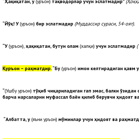
“Ҳақиқатан, у
(Қуръон)
тақводорлар учун эслатмадир”
(Ҳоққа
“Йўқ! У
(Қуръон)
бир эслатмадир
(Муддассир сураси, 54-оят).
“У
(Қуръон),
ҳақиқатан, бутун олам
(халқи)
учун эслатмадир
(
Қуръон – раҳматдир.
“Бу
(Қуръон)
имон келтирадиган қавм у
“
(Ушбу Қуръон)
тўқиб чиқариладиган гап эмас, балки ўзидан
барча нарсаларни муфассал баён қилиб берувчи ҳидоят в
“Албатта, у
(яъни Қуръон)
мўминлар учун ҳидоят ва раҳмат