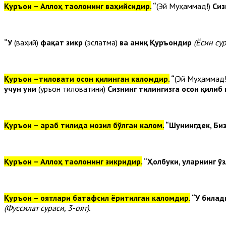
Қуръон – Аллоҳ таолонинг ваҳийсидир.
“
(Эй Муҳаммад!)
Сиз
“У
(ваҳий)
фақат зикр
(эслатма)
ва аниқ Қуръондир
(Ёсин сур
Қуръон –тиловати осон қилинган каломдир.
“
(Эй Муҳаммад
учун уни
(Қуръон тиловатини)
Сизнинг тилингизга осон қилиб
Қуръон – араб тилида нозил бўлган калом.
“Шунингдек, Биз
Қуръон – Аллоҳ таолонинг зикридир.
“Ҳолбуки, уларнинг ў
Қуръон – оятлари батафсил ёритилган каломдир.
“У билад
(Фуссилат сураси, 3-оят).