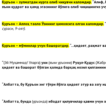
Қуръон – зулматдан нурга олиб чиқувчи каломдир.
“Алиф, 
яъни қудрат ва ҳамд эгасининг йўлига олиб чиқишингиз уч
Қуръон – Аллоҳ таоло Ўзининг ҳимоясига олган каломдир.
“
сураси, 9-оят).
Қуръон – мўминлар учун башоратдир.
“...ҳидоят, раҳмат 
“
(Эй Муҳаммад! Уларга)
уни
(яъни Қуръонни)
Руҳул-Қудус
(Жабр
ҳидоят ва башорат бўлган ҳолида барҳақ нозил қилганин
“Албатта, бу Қуръон энг тўғри йўлга ҳидоят этур ва эзг
“Албатта, бунда
(Қуръонда)
ибодат қилувчилар қавми учун 