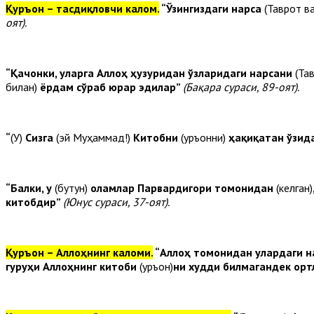
Қуръон – тасдиқловчи калом.
“Ўзингиздаги нарса
(Таврот в
оят).
“Қачонки, уларга Аллоҳ ҳузуридан ўзларидаги нарсани
(Та
билан)
ёрдам сўраб юрар эдилар”
(Бақара сураси, 89-оят).
“
(У)
Сизга
(эй Муҳаммад!)
Китобни
(Қуръонни)
ҳақиқатан ўзид
“Балки, у
(бутун)
оламлар Парвардигори томонидан
(келган)
китобдир”
(Юнус сураси, 37-оят).
Қуръон – Аллоҳнинг каломи.
“Аллоҳ томонидан улардаги н
гуруҳи Аллоҳнинг китоби
(Қуръон)
ни худди билмагандек орт