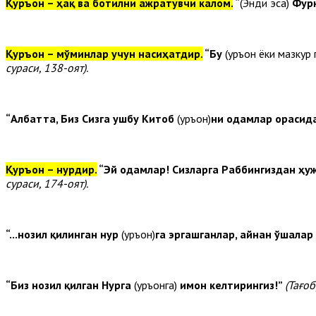
Қуръон – ҳақ ва ботилни ажратувчи калом.
“
(Энди эса)
Фур
Қуръон – мўминлар учун насиҳатдир.
“Бу
(Қуръон ёки мазкур 
сураси, 138-оят).
“Албатта, Биз Сизга ушбу Китоб
(Қуръон)
ни одамлар орасида
Қуръон – нурдир.
“Эй одамлар! Сизларга Раббингиздан ҳ
сураси, 174-оят
)
.
“...нозил қилинган нур
(Қуръон)
га эргашганлар, айнан ўшалар
“Биз нозил қилган Нурга
(Қуръонга)
имон келтирингиз!”
(Тағоб