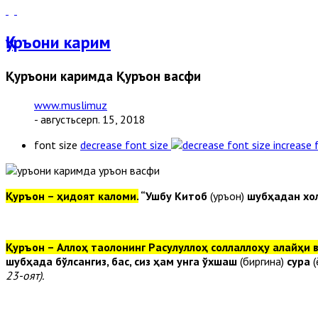
Қуръони карим
Қуръони каримда Қуръон васфи
www.muslimuz
- августьсерп. 15, 2018
font size
decrease font size
increase 
Қуръон – ҳидоят каломи.
“Ушбу Китоб
(Қуръон)
шубҳадан хо
Қуръон – Аллоҳ таолонинг Расулуллоҳ соллаллоҳу алайҳи в
шубҳада бўлсангиз, бас, сиз ҳам унга ўхшаш
(биргина)
сура
(
23-оят).