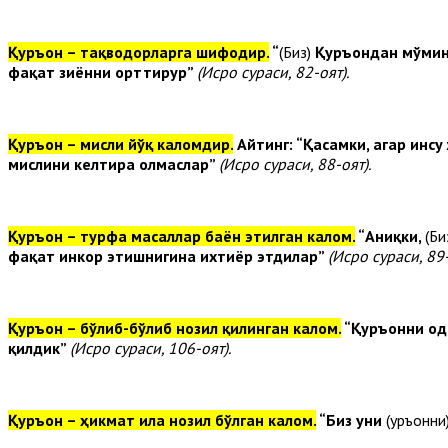
Қуръон – тақводорларга шифодир.
“
(Биз)
Қуръондан мўмин
фақат зиённи орттирур”
(Исро сураси, 82-оят).
Қуръон – мисли йўқ каломдир.
Айтинг: “Қасамки, агар инс
мислини келтира олмаслар”
(Исро сураси, 88-оят).
Қуръон – турфа масаллар баён этилган калом.
“Аниқки,
(Би
фақат инкор этишнигина ихтиёр этдилар”
(Исро сураси, 89-
Қуръон – бўлиб-бўлиб нозил қилинган калом.
“Қуръонни ода
қилдик”
(Исро сураси, 106-оят).
Қуръон – ҳикмат ила нозил бўлган калом.
“Биз уни
(Қуръонни