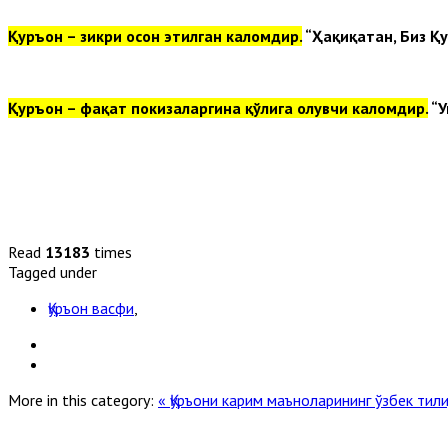
Қуръон – зикри осон этилган каломдир.
“Ҳақиқатан, Биз Қ
Қуръон – фақат покизаларгина қўлига олувчи каломдир.
“У
Read
13183
times
Tagged under
Қуръон васфи
,
More in this category:
« Қуръони карим маъноларининг ўзбек ти