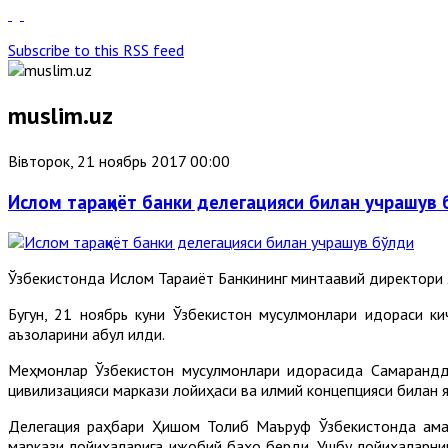
Subscribe to this RSS feed
muslim.uz
Вівторок, 21 ноябрь 2017 00:00
Ислом тараққиёт банки делегацияси билан учрашув
Ўзбекистонда Ислом Тараққиёт Банкининг минтақавий директо
Бугун, 21 ноябрь куни Ўзбекистон мусулмонлари идораси к
аъзоларини қабул қилди.
Меҳмонлар Ўзбекистон мусулмонлари идорасида Самарқандда 
цивилизацияси маркази лойиҳаси ва илмий концепцияси билан 
Делегация раҳбари Ҳишом Толиб Маъруф Ўзбекистонда амал
маркази лойиҳаларига ижобий баҳо берди. Ушбу лойиҳаларнин