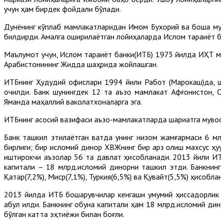
учун ҳам бирдек фойдали бўлади.
Дунёнинг кўплаб мамлакатларидан Имом Бухорий ва бошқа му
билдирди. Амалга оширилаётган лойиҳаларда Ислом тараққиёт б
Маълумот учун, Ислом тараққиёт банки(ИТБ) 1975 йилда ИҲТ м
Арабистонининг Жидда шаҳрида жойлашган.
ИТБнинг Ҳудудий офислари 1994 йили Работ (Марокаш)да, шу
очилди. Банк шунингдек 12 та аъзо мамлакат Афғонистон, Оз
Яманда маҳаллий ваколатхоналарга эга.
ИТБнинг асосий вазифаси аъзо-мамлакатларда шариатга мувофиқ
Банк ташкил этилаётган вақтда унинг низом жамғармаси 6 м
бирлиги; бир исломий динор ХВЖнинг бир қарз олиш махсус ҳуқ
иштирокчи аъзолар 56 та давлат ҳисобланади. 2013 йили ИТ
капитали – 18 млрд.исломий динорни ташкил этди. Банкнинг а
Қатар(7,2%), Миср(7,1%), Туркия(6,5%) ва Қувайт(5,5%) ҳисобла
2013 йилда ИТБ бошқарувчилар кенгаши умумий ҳиссадорлик 
қабул қилди. Банкнинг обуна капитали ҳам 18 млрд.исломий 
бўлган катта эҳтиёжи билан боғлиқ.