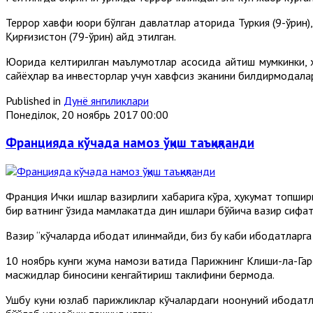
Террор хавфи юқори бўлган давлатлар қаторида Туркия (9-ўрин),
Қирғизистон (79-ўрин) қайд этилган.
Юқорида келтирилган маълумотлар асосида айтиш мумкинки, х
сайёҳлар ва инвесторлар учун хавфсиз эканини билдирмоқдала
Published in
Дунё янгиликлари
Понеділок, 20 ноябрь 2017 00:00
Францияда кўчада намоз ўқиш таъқиқланди
Франция Ички ишлар вазирлиги хабарига кўра, ҳукумат топшир
бир вақтнинг ўзида мамлакатда дин ишлари бўйича вазир сиф
Вазир “кўчаларда ибодат қилинмайди, биз бу каби ибодатларга 
10 ноябрь кунги жума намози вақтида Парижнинг Клиши-ла-Гаре
масжидлар биносини кенгайтириш таклифини бермоқда.
Ушбу куни юзлаб парижликлар кўчалардаги ноқонуний ибодатл