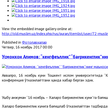
View the embedded image gallery online at:
http://old.muslim.uz/index.php/rus/quran/itemlist/user/72-mu
Published in
Фотолавҳалар
Четвер, 16 ноябрь 2017 00:00
Усмонхон Алимов: “кенгфеъллик” “бағрикенглик”ни
Аввалроқ, 16 ноябрь куни Тошкент ислом университетида “К
конференция ўтказилаётгани ҳақида хабар берган эдик.
Ушбу анжуман “16 ноябрь – Халқаро бағрикенглик куни”га бағиш
Халқаро бағрикенглик кунига бағишлаб ўтказилаётган тадбирда 