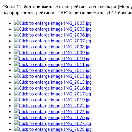
Сўнгги 12 йил давомида етакчи рейтинг агентликлари (Moodys
барқарор кредит рейтинги – “А+” бериб келинмоқда. 2013 йилни