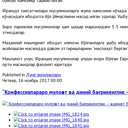
бўйлаб намойиш ташкил қилган.
Француз сиёсатчилари мусулмонларга жума намозини кўчада ўқ
кўчасидаги ибодатга йўл қўймасликни мақсад қилган эдилар. Уш
Бироқ парижлик мусулмонлар ҳам шаҳар марказидаги 3-5 мин
этмоқдалар.
Маҳаллий маъмурият ибодат қилмоқчи бўлганларга ушбу ибо
жойлашган масжидда давом эттиришларини “маслаҳат берган”
Маълумот учун, Франция мусулмонлар улуши юқори бўлган Евро
ортиқ масжидлар фаолият юритади.
Published in
Дунё янгиликлари
Четвер, 16 ноябрь 2017 00:00
“Конфессиялараро мулоқот ва диний бағрикенглик