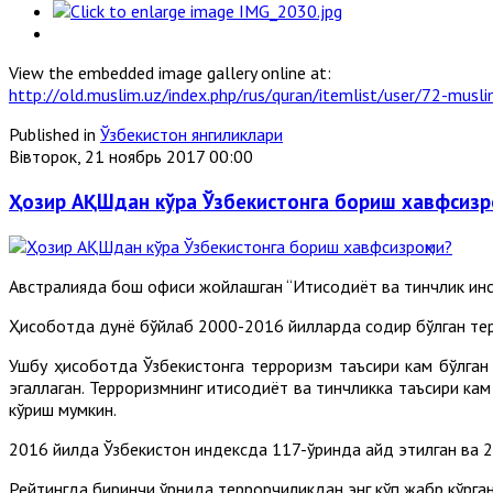
View the embedded image gallery online at:
http://old.muslim.uz/index.php/rus/quran/itemlist/user/72-mu
Published in
Ўзбекистон янгиликлари
Вівторок, 21 ноябрь 2017 00:00
Ҳозир АҚШдан кўра Ўзбекистонга бориш хавфсизр
Австралияда бош офиси жойлашган “Иқтисодиёт ва тинчлик инс
Ҳисоботда дунё бўйлаб 2000-2016 йилларда содир бўлган те
Ушбу ҳисоботда Ўзбекистонга терроризм таъсири кам бўлган
эгаллаган. Терроризмнинг иқтисодиёт ва тинчликка таъсири к
кўриш мумкин.
2016 йилда Ўзбекистон индексда 117-ўринда қайд этилган ва 2
Рейтингда биринчи ўрнида террорчиликдан энг кўп жабр кўрга