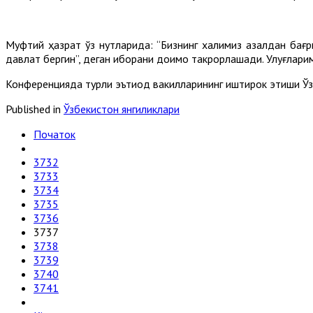
Муфтий ҳазрат ўз нутқларида: “Бизнинг халқимиз азалдан бағр
давлат бергин”, деган иборани доимо такрорлашади. Улуғларим
Конференцияда турли эътиқод вакилларининг иштирок этиши Ў
Published in
Ўзбекистон янгиликлари
Початок
3732
3733
3734
3735
3736
3737
3738
3739
3740
3741