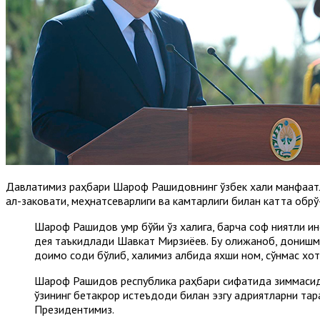
Давлатимиз раҳбари Шароф Рашидовнинг ўзбек халқи манфаатла
ақл-заковати, меҳнатсеварлиги ва камтарлиги билан катта обрў-
Шароф Рашидов умр бўйи ўз халқига, барча соф ниятли ин
дея таъкидлади Шавкат Мирзиёев. Бу олижаноб, донишманд
доимо содиқ бўлиб, халқимиз қалбида яхши ном, сўнмас хот
Шароф Рашидов республика раҳбари сифатида зиммасидаги
ўзининг бетакрор истеъдоди билан эзгу қадриятларни тар
Президентимиз.