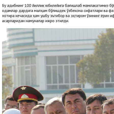
Бу адибнинг 100 йиллик юбилейига бағишлаб мамлакатимиз бўйл
одамлар дардига малҳам бўлишдек ўзбекона сифатлари ва фази
хотира кечасида ҳам ушбу эътибор ва эҳтиром ўзининг ёрқин 
асарларидан намуналар ижро этилди.