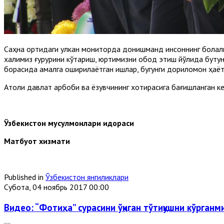
Саҳна ортидаги улкан мониторда донишманд инсоннинг болали
халқимиз ғурурини кўтариш, юртимизни обод этиш йўлида бут
борасида амалга оширилаётган ишлар, бугунги дориломон ҳаёт
Атоқли давлат арбоби ва ёзувчининг хотирасига бағишланган 
Ўзбекистон мусулмонлари идораси
Матбуот хизмати
Published in
Ўзбекистон янгиликлари
Субота, 04 ноябрь 2017 00:00
Видео: “Фотиҳа” сурасини ўқиган тўтиқушни кўрганм