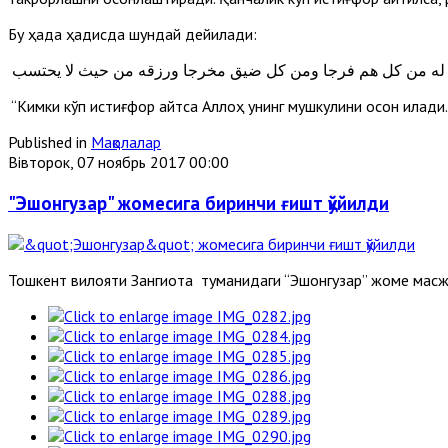
Бу ҳақда ҳадисда шундай дейилади:
له له من كل هم فرجا ومن كل ضيق مخرجا ورزقه من حيث لا يحتسب
“Кимки кўп истиғфор айтса Аллоҳ унинг мушкулини осон қилади
Published in
Мақолалар
Вівторок, 07 ноябрь 2017 00:00
"Эшонгузар" жомесига биринчи ғишт қўйилди
Тошкент вилояти Зангиота туманидаги “Эшонгузар” жоме масж