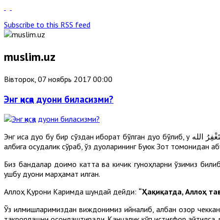
Subscribe to this RSS feed
muslim.uz
Вівторок, 07 ноябрь 2017 00:00
Энг қисқа дуони биласизми?
Энг қисқа дуо бу бир сўздан иборат бўлган дуо бўлиб, у أَسْتَغْفِرُ الله “Астағфируллоҳ”дир. “Аллоҳим ўзингдан кечиришингни сўрайман!” деган маънони беради. Ушбу дуо инсон
қалбига осудалик сўраб, ўз дуоларининг Буюк Зот томонидан қаб
Биз бандалар доимо катта ва кичик гуноҳларни ўзимиз билиб
ушбу дуони марҳамат қилган.
Аллоҳ Қурони Каримда шундай дейди:
“Ҳақиқатда, Аллоҳ та
Ўз қилмишларимиздан виждонимиз қийналиб, қалбан озор чеккани
такрорлашни осонлаштиради. Қанчалик кўп истиғфор айтилса, р