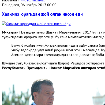
Понеділок, 06 ноябрь 2017 00:00
Халқимиз юрагидан жой олган инсон ёди
Муҳтарам Президентимиз Шавкат Мирзиёевнинг 2017 йил 27 м
тўғрисида»ги қарорига мувофиқ ушбу сана мамлакатимиз миқёси
Бугун, 6 ноябрь куни Жиззах вилоятидаги ушбу санага 
Ушбу тадбирда улуғ адиб руҳини шод этиш мақсадида, Қ
Алимов ҳазратлари томонларидан атоқли давлат арбоби ҳа
Шундан сўнг, Жиззах вилоятидаги Шароф Рашидов хотирасига 
Республикаси Президенти Шавкат Мирзиёев иштирок этиб,