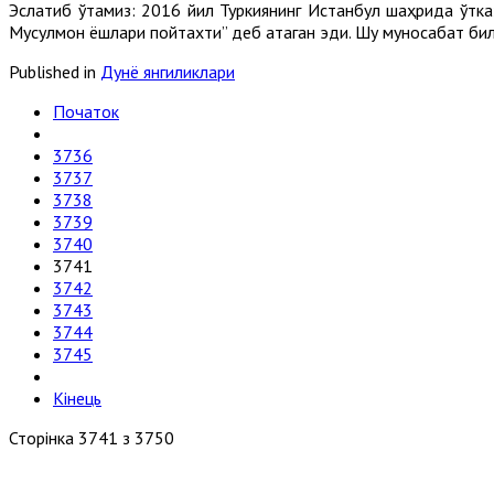
Эслатиб ўтамиз: 2016 йил Туркиянинг Истанбул шаҳрида ўт
Мусулмон ёшлари пойтахти” деб атаган эди. Шу муносабат бил
Published in
Дунё янгиликлари
Початок
3736
3737
3738
3739
3740
3741
3742
3743
3744
3745
Кінець
Сторінка 3741 з 3750