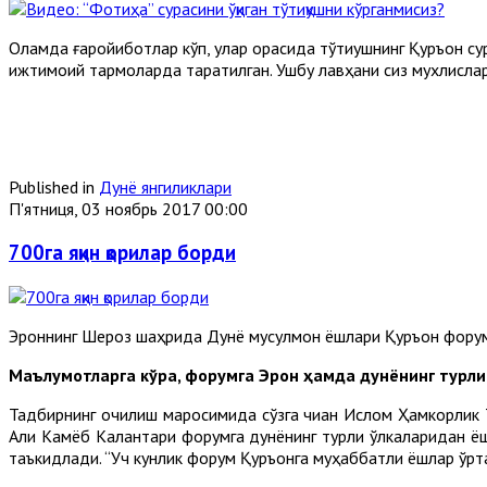
Оламда ғаройиботлар кўп, улар орасида тўтиқушнинг Қуръон су
ижтимоий тармоқларда тарқатилган. Ушбу лавҳани сиз мухлисла
Published in
Дунё янгиликлари
П'ятниця, 03 ноябрь 2017 00:00
700га яқин қорилар борди
Эроннинг Шероз шаҳрида Дунё мусулмон ёшлари Қуръон форум
Маълумотларга кўра, форумга Эрон ҳамда дунёнинг турли
Тадбирнинг очилиш маросимида сўзга чиққан Ислом Ҳамкорлик
Али Камёб Калантари форумга дунёнинг турли ўлкаларидан ёш
таъкидлади. “Уч кунлик форум Қуръонга муҳаббатли ёшлар ўрт