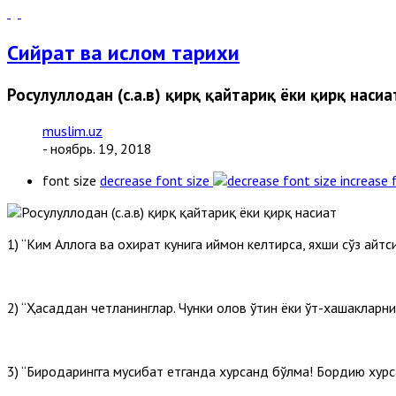
Сийрат ва ислом тарихи
Росулуллоҳдан (с.а.в) қирқ қайтариқ ёки қирқ насиҳа
muslim.uz
- ноябрь. 19, 2018
font size
decrease font size
increase 
1) “Ким Аллоҳга ва охират кунига иймон келтирса, яхши сўз айтс
2) “Ҳасаддан четланинглар. Чунки олов ўтин ёки ўт-хашакларни 
3) “Биродарингга мусибат етганда хурсанд бўлма! Бордию хурса