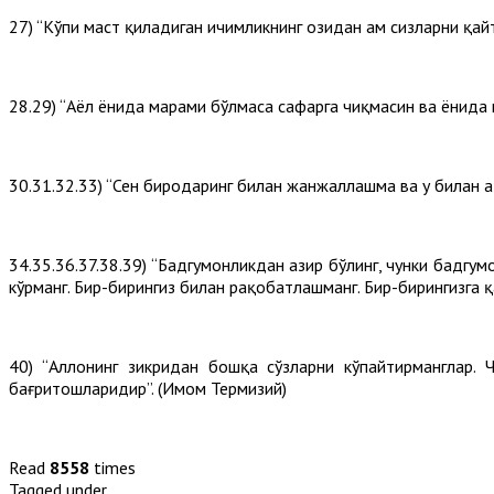
27) “Кўпи маст қиладиган ичимликнинг озидан ҳам сизларни қай
28.29) “Аёл ёнида маҳрами бўлмаса сафарга чиқмасин ва ёнида 
30.31.32.33) “Сен биродаринг билан жанжаллашма ва у билан ҳа
34.35.36.37.38.39) “Бадгумонликдан ҳазир бўлинг, чунки бадгум
кўрманг. Бир-бирингиз билан рақобатлашманг. Бир-бирингизга қ
40) “Аллоҳнинг зикридан бошқа сўзларни кўпайтирманглар. 
бағритошларидир”. (Имом Термизий)
Read
8558
times
Tagged under