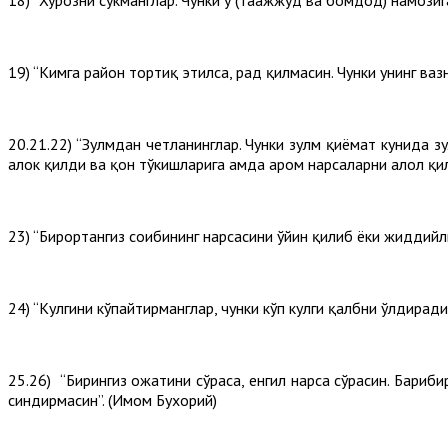
19) “Кимга райҳон тортиқ этилса, рад қилмасин. Чунки унинг ваз
20.21.22) “Зулмдан четланинглар. Чунки зулм қиёмат кунида з
ҳалок қилди ва қон тўкишларига ҳамда ҳаром нарсаларни ҳалол қ
23) “Бирортангиз соҳибининг нарсасини ўйин қилиб ёки жиддийли
24) “Кулгини кўпайтирманглар, чунки кўп кулги қалбни ўлдиради
25.26) “Бирингиз ҳожатини сўраса, енгил нарса сўрасин. Бариби
синдирмасин”. (Имом Бухорий)