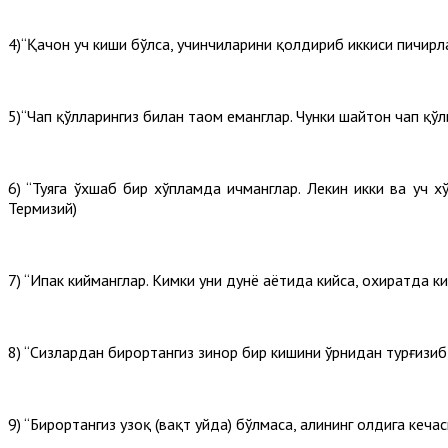
4)“Қачон уч киши бўлса, учинчиларини қолдириб иккиси пичирл
5)“Чап қўлларингиз билан таом еманглар. Чунки шайтон чап қў
6) “Туяга ўхшаб бир хўпламда ичманглар. Лекин икки ва уч хўп
Термизий)
7) “Ипак кийманглар. Кимки уни дунё ҳаётида кийса, охиратда к
8) “Сизлардан бирортангиз зинҳор бир кишини ўрнидан турғизиб,
9) “Бирортангиз узоқ (вақт уйда) бўлмаса, аҳлининг олдига кечас