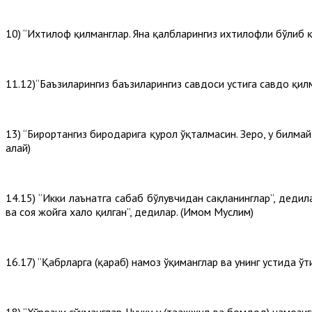
10) “Ихтилоф қилманглар. Яна қалбларингиз ихтилофли бўлиб қ
11.12)“Баъзиларингиз баъзиларингиз савдоси устига савдо қилм
13) “Бирортангиз биродарига қурол ўқталмасин. Зеро, у билма
алайҳ)
14.15) “Икки лаънатга сабаб бўлувчидан сақланинглар”, дедила
ва соя жойга хало қилган”, дедилар. (Имом Муслим)
16.17) “Қабрларга (қараб) намоз ўқиманглар ва унинг устида ў
18) “Хўрозни сўкманглар. Чунки у (таҳажжуд ва бомдод) намозиг