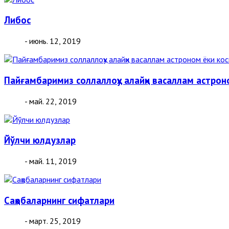
Либос
- июнь. 12, 2019
Пайғамбаримиз соллаллоҳу алайҳи васаллам астро
- май. 22, 2019
Йўлчи юлдузлар
- май. 11, 2019
Саҳобаларнинг сифатлари
- март. 25, 2019