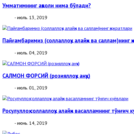
Умматимнинг аҳволи нима бўлади?
- июль. 13, 2019
Пайғамбаримиз (соллаллоҳу алайҳи ва саллам)нинг 
- июль. 04, 2019
САЛМОН ФОРСИЙ (розияллоҳу анҳу)
- июль. 01, 2019
Росулуллоҳ соллаллоҳу алайҳи васалламнинг тўнғич 
- июнь. 14, 2019