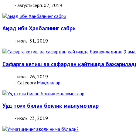
- августьсерп. 02, 2019
Аҳмад ибн Ҳанбалнинг сабри
- июль. 31, 2019
Сафарга кетиш ва сафардан қайтишда бажарилади
- июль. 26, 2019
- Category
Мақолалар
Уҳуд тоғи билан боғлиқ маълумотлар
- июль. 23, 2019