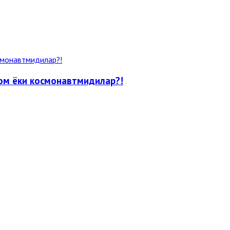
ном ёки космонавтмидилар?!