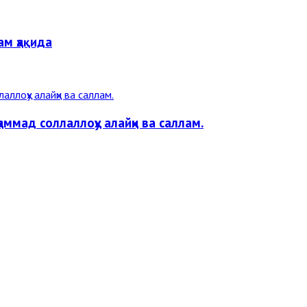
ам ҳақида
мад соллаллоҳу алайҳи ва саллам.