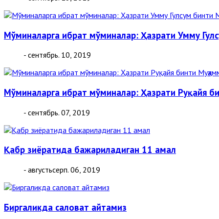
Мўминаларга ибрат мўминалар: Ҳазрати Умму Гулсу
- сентябрь. 10, 2019
Мўминаларга ибрат мўминалар: Ҳазрати Руқайя бин
- сентябрь. 07, 2019
Қабр зиёратида бажариладиган 11 амал
- августьсерп. 06, 2019
Биргаликда саловат айтамиз