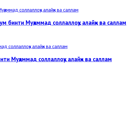
м бинти Муҳаммад соллаллоҳу алайҳи ва саллам
ти Муҳаммад соллаллоҳу алайҳи ва саллам