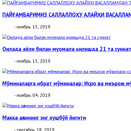
ПАЙҒАМБАРИМИЗ САЛЛАЛЛОҲУ АЛАЙҲИ ВАСАЛЛА
- ноябрь. 15, 2019
Оилада аёли билан муомала қилишда 21 та сунна
- ноябрь. 15, 2019
Мўминаларга ибрат мўминалар: Исро ва меърож мў
- ноябрь. 04, 2019
Макка аҳлининг энг хушбўй йигити
- сентябрь. 18, 2019