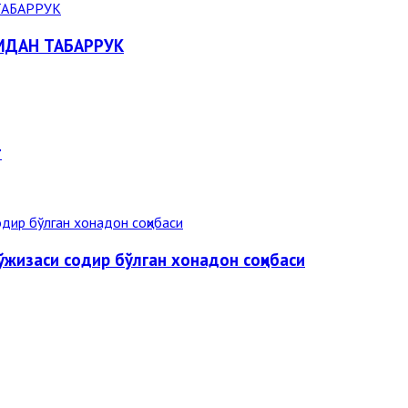
МДАН ТАБАРРУК
т
жизаси содир бўлган хонадон соҳибаси