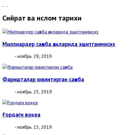
Сийрат ва ислом тарихи
Миллиардер саҳоба ҳақларида эшитганмисиз
- ноябрь. 29, 2019
Фаришталар ювинтирган саҳоба
- ноябрь. 25, 2019
Ғордаги воқеа
- ноябрь. 15, 2019