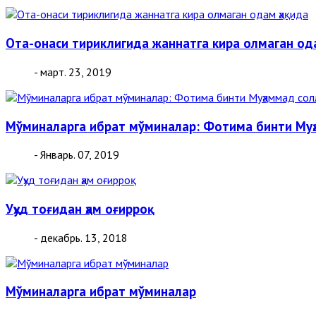
Ота-онаси тириклигида жаннатга кира олмаган од
- март. 23, 2019
Мўминаларга ибрат мўминалар: Фотима бинти Муҳам
- Январь. 07, 2019
Уҳуд тоғидан ҳам оғирроқ
- декабрь. 13, 2018
Мўминаларга ибрат мўминалар