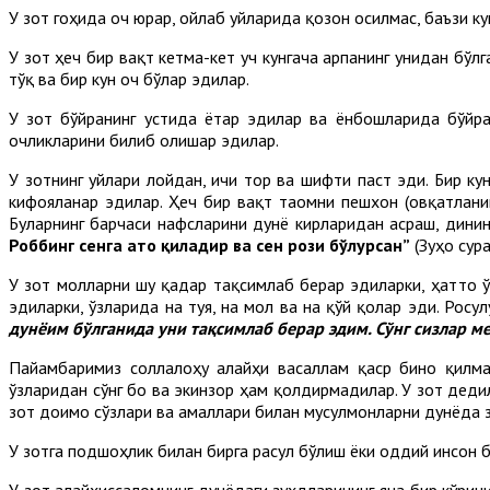
У зот гоҳида оч юрар, ойлаб уйларида қозон осилмас, баъзи 
У зот ҳеч бир вақт кетма-кет уч кунгача арпанинг унидан бўл
тўқ ва бир кун оч бўлар эдилар.
У зот бўйранинг устида ётар эдилар ва ёнбошларида бўйра
очликларини билиб олишар эдилар.
У зотнинг уйлари лойдан, ичи тор ва шифти паст эди. Бир ку
кифояланар эдилар. Ҳеч бир вақт таомни пешхон (овқатлани
Буларнинг барчаси нафсларини дунё кирларидан асраш, дини
Роббинг сенга ато қиладир ва сен рози бўлурсан”
(Зуҳо сура
У зот молларни шу қадар тақсимлаб берар эдиларки, ҳатто ў
эдиларки, ўзларида на туя, на мол ва на қўй қолар эди. Рос
дунёим бўлганида уни тақсимлаб берар эдим. Сўнг сизлар ме
Пайғамбаримиз соллалоҳу алайҳи васаллам қаср бино қилмад
ўзларидан сўнг боғ ва экинзор ҳам қолдирмадилар. У зот дед
зот доимо сўзлари ва амаллари билан мусулмонларни дунёда з
У зотга подшоҳлик билан бирга расул бўлиш ёки оддий инсон б
У зот алайҳиссаломнинг дунёдаги зуҳдларининг яна бир кўрин