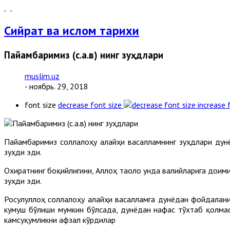
Сийрат ва ислом тарихи
Пайғамбаримиз (с.а.в) нинг зуҳдлари
muslim.uz
- ноябрь. 29, 2018
font size
decrease font size
increase 
Пайғамбаримиз соллалоҳу алайҳи васалламнинг зуҳдлари дунё
зуҳди эди.
Охиратнинг боқийлигини, Аллоҳ таоло унда валийларига доими
зуҳди эди.
Росулуллоҳ соллалоҳу алайҳи васалламга дунёдан фойдаланиш
кумуш бўлиши мумкин бўлсада, дунёдан нафас тўхтаб қолмас
камсуқумликни афзал кўрдилар