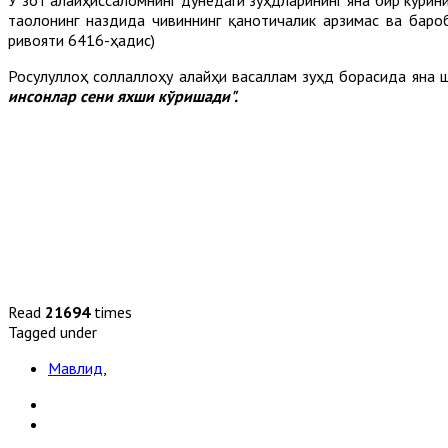
таолонинг наздида чивиннинг қанотичалик арзимас ва баро
ривояти 6416-ҳадис)
Росулуллоҳ соллаллоҳу алайҳи васаллам зуҳд борасида яна 
инсонлар сени яхши кўришади".
Read
21694
times
Tagged under
Мавлид
,