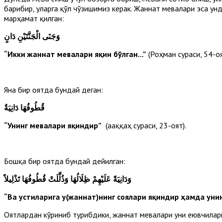
барибир, уларга қўл чўзишимиз керак. Жаннат мевалари эса ун
марҳамат қилган:
وَجَنَى الْجَنَّتَيْنِ دَانٍ
“Икки жаннат мевалари яқин бўлган...”
(Роҳман сураси, 54-оя
Яна бир оятда бундай деган:
قُطُوفُهَا دَانِيَةٌ
“Унинг мевалари яқиндир”
(Ҳааққаҳ сураси, 23-оят).
Бошқа бир оятда бундай дейилган:
وَدَانِيَةً عَلَيْهِمْ ظِلَالُهَا وَذُلِّلَتْ قُطُوفُهَا تَذْلِيلاً
“Ва устиларига у(жаннат)нинг соялари яқиндир ҳамда уни
Оятлардан кўриниб турибдики, жаннат мевалари уни еювчиларга