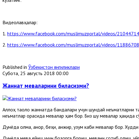
Видеолавҳалар:
1.
https://www.facebook.com/muslimuzportal/videos/210447
2.
https://www.facebook.com/muslimuzportal/videos/118867
Published in
Ўзбекистон янгиликлари
Субота, 25 августь 2018 00:00
Жаннат меваларини биласизми?
Аллоҳ таоло жаннатда бандалари учун шундай неъматларни тай
неъматлар орасида мевалар ҳам бор. Биз шу мевалар ҳақида с
Дунёда олма, анор, беҳи, анжир, узум каби мевалар бор. Худ
Дунёда мева ейиш учун бозорга бориш, мевани сотиб олиш, уйг