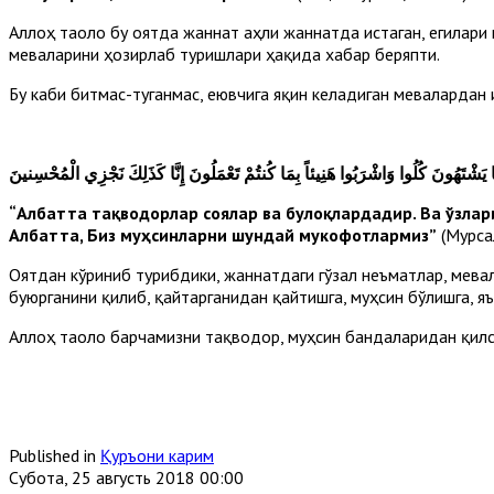
Аллоҳ таоло бу оятда жаннат аҳли жаннатда истаган, егилари 
меваларини ҳозирлаб туришлари ҳақида хабар беряпти.
Бу каби битмас-туганмас, еювчига яқин келадиган мевалардан
ا يَشْتَهُونَ
كُلُوا وَاشْرَبُوا هَنِيئاً بِمَا كُنتُمْ تَعْمَلُونَ
إِنَّا كَذَلِكَ نَجْزِي الْمُحْسِنينَ
“Албатта тақводорлар соялар ва булоқлардадир. Ва ўзлари
Албатта, Биз муҳсинларни шундай мукофотлармиз”
(Мурсал
Оятдан кўриниб турибдики, жаннатдаги гўзал неъматлар, мева
буюрганини қилиб, қайтарганидан қайтишга, муҳсин бўлишга, я
Аллоҳ таоло барчамизни тақводор, муҳсин бандаларидан қилс
Published in
Қуръони карим
Субота, 25 августь 2018 00:00