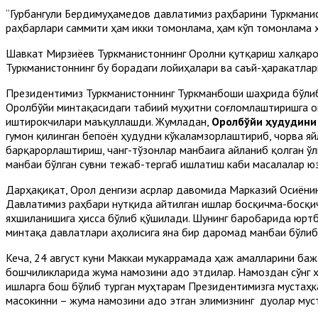
“Гурбангули Бердимуҳамедов давлатимиз раҳбарини Туркмани
раҳбарлари саммити ҳам икки томонлама, ҳам кўп томонлама 
Шавкат Мирзиёев Туркманистоннинг Оролни қутқариш халқаро
Туркманистоннинг бу борадаги лойиҳалари ва саъй-ҳаракатлар
Президентимиз Туркманистоннинг Туркманбоши шаҳрида бўлиб
Оролбўйи минтақасидаги табиий муҳитни соғломлаштиришга о
иштирокчилари маъқуллашди. Жумладан,
Оролбўйи ҳудудини 
гумон қилинган бепоён ҳудудни кўкаламзорлаштириб, чорва яй
барқарорлаштириш, чанг-тўзонлар манбаига айланиб қолган ў
манбаи бўлган сувни тежаб-тергаб ишлатиш каби масалалар юз
Дарҳақиқат, Орол денгизи асрлар давомида Марказий Осиёнинг
Давлатимиз раҳбари нутқида айтилган ишлар босқичма-босқич 
яхшиланишига ҳисса бўлиб қўшилади. Шунинг баробарида юртб
минтақа давлатлари аҳолисига яна бир даромад манбаи бўлиб
Кеча, 24 август куни Маккаи мукаррамада ҳаж амалларини ба
бошчиликларида жума намозини адо этдилар. Намоздан сўнг ҳ
ишларга бош бўлиб турган муҳтарам Президентимизга мустаҳк
масокинни – жума намозини адо этган элимизнинг дуолар мус