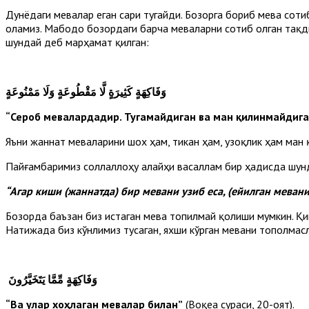
Дунёдаги мевалар еган сари тугайди. Бозорга бориб мева сот
оламиз. Мабодо бозордаги барча меваларни сотиб олган тақд
шундай деб марҳамат қилган:
وَفَاكِهَةٍ كَثِيرَةٍ
لَّا مَقْطُوعَةٍ وَلَا مَمْنُوعَةٍ
“Сероб мевалардадир. Тугамайдиган ва ман қилинмайдиг
Яъни жаннат меваларини шох ҳам, тикан ҳам, узоқлик ҳам ман
Пайғамбаримиз соллаллоҳу алайҳи васаллам бир ҳадисда шун
“Агар киши (жаннатда) бир мевани узиб еса, (ейилган меван
Бозорда баъзан биз истаган мева топилмай қолиши мумкин. Қи
Натижада биз кўнлимиз тусаган, яхши кўрган мевани тополмас
وَفَاكِهَةٍ مِّمَّا يَتَخَيَّرُونَ
“Ва улар хоҳлаган мевалар билан”
(Воқеа сураси, 20-оят).