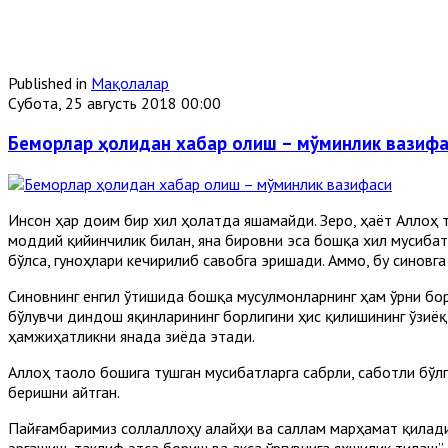
Published in
Мақолалар
Субота, 25 августь 2018 00:00
Беморлар ҳолидан хабар олиш – мўминлик вазифа
Инсон ҳар доим бир хил ҳолатда яшамайди. Зеро, ҳаёт Аллоҳ 
моддий қийинчилик билан, яна бировни эса бошқа хил мусибат
бўлса, гуноҳлари кечирилиб савобга эришади. Аммо, бу синовга
Синовнинг енгил ўтишида бошқа мусулмонларнинг ҳам ўрни бор.
бўлувчи диндош яқинларининг борлигини ҳис қилишининг ўзиёқ
ҳамжиҳатликни янада зиёда этади.
Аллоҳ таоло бошига тушган мусибатларга сабрли, саботли бўлг
беришни айтган.
Пайғамбаримиз соллаллоҳу алайҳи ва саллам марҳамат қилади