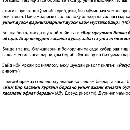
эргашиш, таклиф этса бориш ва акса ўргувчига яхшилик тилаш”
Ҳадиси шарифдан кўриниб турибдики, биз мўмин-мусулмонларн
олиш экан. Пайғамбаримиз соллаллоҳу алайҳи ва саллам марҳ
унинг дуоси фаришталарнинг дуоси каби мустажобдир»
(Иб
Бошқа бир ҳадисда шундай дейилган:
«Бир мусулмон бошқа б
айтади. Агар кечқурин касални кўрса, албатта унга етмиш м
Бундан таниш-билишларнинг беморлиги ҳақида хабар эшитиш б
саллам енгил касалларни ҳам бориб кўрганлар ва биз умматлар
Зайд ибн Арқам розияллоҳу анҳу шундай ривоят қилган:
«Расул
ривояти).
Пайғамбаримиз соллаллоҳу алайҳи ва саллам бизларга касал б
«Ким бир касални кўргани борса-ю унинг ажали етмаган бўл
касалдан офият беради»
(Абу Довуд ривояти). Дуонинг маъно