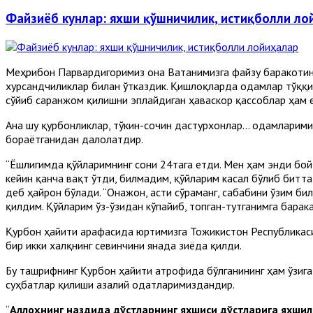
Файзиёб кунлар: яхши қўшничилик, истиқболли ло
Меҳрибон Парвардигоримиз она Ватанимизга файзу баракотини
хурсандчиликлар билан ўтказдик. Қишлоқларда одамлар тўққиз
сўйиб саранжом қилишни эплайдиган ҳаваскор қассоблар ҳам е
Ана шу қурбонликлар, тўкин-сочин дастурхонлар... одамларим
бораётганидан далолатдир.
“Ёшлигимда қўйларимнинг сони 24тага етди. Мен ҳам энди бой 
кейин қанча вақт ўтди, билмадим, қўйларим касал бўлиб битта
деб ҳайрон бўлади. “Онажон, асти сўраманг, сабабини ўзим би
қилдим. Қўйларим ўз-ўзидан кўпайиб, топган-тутганимга бара
Қурбон ҳайити арафасида юртимизга Тожикистон Республикаси
бир икки халқнинг севинчини янада зиёда қилди.
Бу ташрифнинг Қурбон ҳайити атрофида бўлганининг ҳам ўзиг
суҳбатлар қилиши азалий одатларимиздандир.
“
Аллоҳнинг наздида дўстларнинг яхшиси дўстларига яхшил