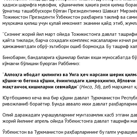
ҳадиси шарифга мувофиқ қўшничилик ҳақига риоя қилиш бораси
ўрнатиш ташаббускори бўлган Президентимиз Шавкат Мирзиёев
Тожикистон Президенти Ўзбекистон раҳбарига таклиф ва сами
муҳокама қилиш учун қулай имконият эканини қайд этиб, жум
“Сизнинг жорий йил март ойида Тожикистонга давлат ташрифи
қайта тиклади, барча соҳадаги комплекс масалаларни изчил р
ҳамжамиятдаги обрў-эътибори ошиб бормоқда. Бу ташриф халқ
Бинобарин, бандаларига қўшнилар билан яхши муносабатда бўли
кўмакчи бўлишни буюрган Раббимиз:
“
Аллоҳга ибодат қилингиз ва Унга ҳеч нарсани шерик қилм
қўшни-ю бегона қўшни, ёнингиздаги ҳамроҳингиз, йўловчи
мақтанчоқ кишиларни севмайди
” (
Нисо, 36
), деб марҳамат қ
Юртбошимиз кеча яна бир қўшни давлат Туркманистон Республи
ривожланиб бораётир. Бунда аввало икки давлат раҳбарларини
Олий даражадаги учрашувларнинг мунтазамлик касб этгани д
жорий йилнинг апрель ойида Ўзбекистонга давлат ташрифи ма
Ўзбекистон ва Туркманистон раҳбарларининг бу галги учрашув