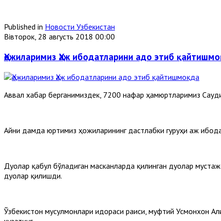
Published in
Новости Узбекистан
Вівторок, 28 августь 2018 00:00
Ҳожиларимиз Ҳаж ибодатларини адо этиб қайтишм
Аввал хабар берганимиздек, 7200 нафар ҳамюртларимиз Сауди
Айни дамда юртимиз ҳожиларининг дастлабки гуруҳи Ҳаж ибод
Дуолар қабул бўладиган масканларда қилинган дуолар мустажо
дуолар қилишди.
Ўзбекистон мусулмонлари идораси раиси, муфтий Усмонхон Ал
кузатинг.