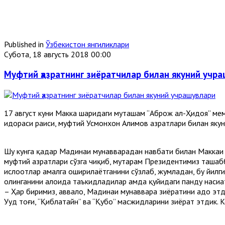
Published in
Ўзбекистон янгиликлари
Субота, 18 августь 2018 00:00
Муфтий ҳазратнинг зиёратчилар билан якуний учр
17 август куни Макка шаҳридаги муҳташам “Аброж ал-Ҳидоя” м
идораси раиси, муфтий Усмонхон Алимов ҳазратлари билан яку
Шу кунга қадар Мадинаи мунавварадан навбати билан Маккаи м
муфтий ҳазратлари сўзга чиқиб, муҳтарам Президентимиз таша
ислоҳотлар амалга оширилаётганини сўзлаб, жумладан, бу йилги
олинганини алоҳида таъкидладилар ҳамда қуйидаги панду насиҳ
– Ҳар биримиз, аввало, Мадинаи мунаввара зиёратини адо этдик
Уҳуд тоғи, “Қиблатайн” ва “Қубо” масжидларини зиёрат этдик. 