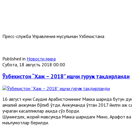
Пресс-служба Управления мусульман Узбекистана
Published in
Новости мира
Субота, 18 августь 2018 00:00
Ўзбекистон “Ҳаж – 2018” ишчи гуруҳи тақдирланди
16 август куни Саудия Арабистонининг Макка шаҳрида бутун ду
амалий анжуман бўлиб ўтди. Анжуманда ўтган 2017 йилги ҳаж 
учраган касалликлар ҳақида сўз борди.
Шунингдек, жорий мавсумда Макка шаҳридаги Мино, Арафот ва
маълумотлар берилди.