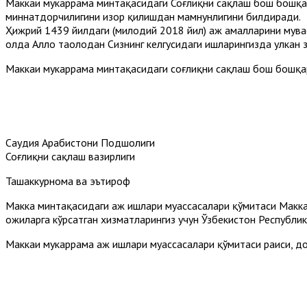
Маккаи мукаррама минтақасидаги Соғлиқни сақлаш бош бошқарм
миннатдорчилигини изҳор қилишдан мамнунлигини билдиради.
Ҳижрий 1439 йилдаги (милодий 2018 йил) ҳаж амалларини мува
ҳолда Аллоҳ таолодан Сизнинг келгусидаги ишларингизда улкан
Маккаи мукаррама минтақасидаги соғлиқни сақлаш бош бошқа
Саудия Арабистони Подшоҳлиги
Соғлиқни сақлаш вазирлиги
Ташаккурнома ва эътироф
Макка минтақасидаги ҳаж ишлари муассасалари қўмитаси Макка
ҳожиларга кўрсатган хизматларингиз учун Ўзбекистон Республик
Маккаи мукаррама ҳаж ишлари муассасалари қўмитаси раиси, 