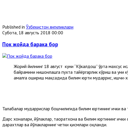
Published in
Ўзбекистон янгиликлари
Субота, 18 августь 2018 00:00
Пок жойда барака бор
Жорий йилнинг 18 август куни “Кўкалдош” ўрта махсус и
байрамини нишонлашга пухта тайёргарлик кўриш ва уни 
амалга ошириш мақсадида билим юрти мударрис, ишчи-х
Талабалар мударрислар бошчилигида билим юртининг ички ва 
Дарс хоналари, йўлаклар, таҳоратхона ва билим юртининг ички 
дарахтлар ва йўлакларнинг четки қисмлари оқланди.