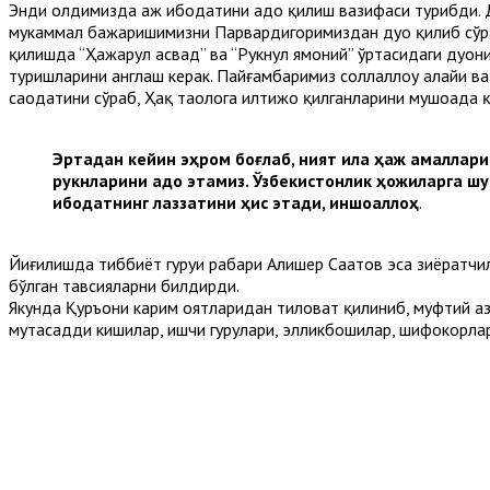
Энди олдимизда ҳаж ибодатини адо қилиш вазифаси турибди. Д
мукаммал бажаришимизни Парвардигоримиздан дуо қилиб сўрайм
қилишда “Ҳажарул асвад” ва “Рукнул ямоний” ўртасидаги дуони
туришларини англаш керак. Пайғамбаримиз соллаллоҳу алайҳи в
саодатини сўраб, Ҳақ таолога илтижо қилганларини мушоҳада қ
Эртадан кейин эҳром боғлаб, ният ила ҳаж амалла
рукнларини адо этамиз. Ўзбекистонлик ҳожиларга шу
ибодатнинг лаззатини ҳис этади, иншоаллоҳ
.
Йиғилишда тиббиёт гуруҳи раҳбари Алишер Саатов эса зиёратч
бўлган тавсияларни билдирди.
Якунда Қуръони карим оятларидан тиловат қилиниб, муфтий ҳаз
мутасадди кишилар, ишчи гуруҳлари, элликбошилар, шифокорлар