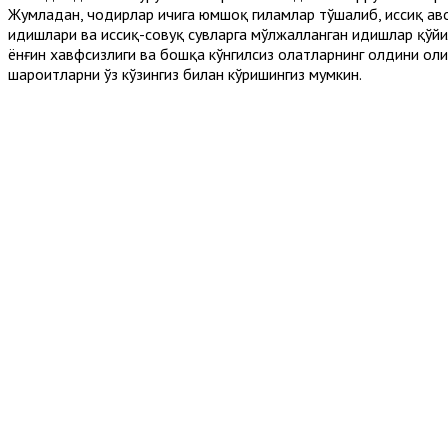
Жумладан, чодирлар ичига юмшоқ гиламлар тўшалиб, иссиқ ҳаво
идишлари ва иссиқ-совуқ сувларга мўлжалланган идишлар қўйил
ёнғин хавфсизлиги ва бошқа кўнгилсиз ҳолатларнинг олдини ол
шароитларни ўз кўзингиз билан кўришингиз мумкин.