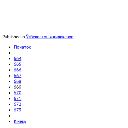
Published in
Ўзбекистон янгиликлари
Початок
664
665
666
667
668
669
670
671
672
673
Кінець