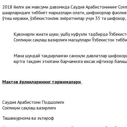
2018 йилги ҳаж мавсуми давомида Саудия Арабистонининг Соғ
шаҳарларидаги тиббиёт марказлари ҳолати, шифокорлар фаолия
ўтиш керакки, ўзбекистонлик зиёратчилар учун 35 та шифокор,
Қувонарли жиҳати шуки, ушбу нуфузли тадбирда Ўзбекист
Соғлиқни сақлаш вазирлиги масъуллари Ўзбекистон тибби
Мана шундай тақдирланган саноқли давлатлар шифокорл
юртга тақдим этилгани барчамизга юксак ифтихор бағиш
Мақтов ёрлиқларининг таржималари
Саудия Арабистони Подшоҳлиги
Соғлиқни сақлаш вазирлиги
Ташаккурнома ва эътироф