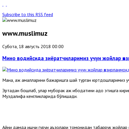
Subscribe to this RSS feed
www.muslimuz
Субота, 18 августь 2018 00:00
Мино водийсида зиёратчиларимиз учун жойлар ҳо
Мана, ҳаж амалларини бажаришга шай турган юртдошларимиз уч
Эртадан бошлаб, улар муборак ҳаж ибодатини адо этишга кири
Муздалифа кенгликларида бўлишади.
Айни дамда ишчи гуруҳи аъзолари томонидан табаррук жойлар я