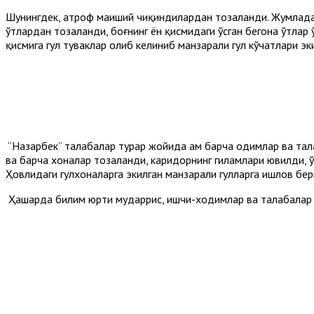
Шунингдек, атроф маиший чиқиндилардан тозаланди. Жумладан
ўтлардан тозаланди, боғнинг ён қисмидаги ўсган бегона ўтлар 
қисмига гул туваклар олиб келиниб манзарали гул кўчатлари эк
“Назарбек” талабалар турар жойида ҳам барча ҳодимлар ва та
ва барча хоналар тозаланди, каридорнинг гиламлари ювилди, 
Ҳовлидаги гулхоналарга экилган манзарали гулларга ишлов бер
Ҳашарда билим юрти мударрис, ишчи-ходимлар ва талабалар 