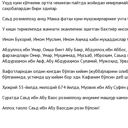
Уҳуд куни кўпчилик ортга чекинган пайтда жойидан қимирламай,
саҳобалардан бири эдилар.
Саъд розияллоҳу анҳу Макка фатҳи куни муҳожирларнинг учта 
У киши тириклигида жаннати эканлигини эшитган бахтиёр инсо
Имом Бухорий, Имом Муслим, Имом Аҳмад каби муҳаддислар Са
Абдуллоҳ ибн Умар, Оиша бинт Абу Бакр, Абдуллоҳ ибн Аббос,
фарзандлари Омир, Умар, Муҳаммад, Мусъаб, Иброҳим, Саъид и
Абдураҳмон ибн Авф, Абу Абдураҳмон Суламий, Мужоҳид, Урва 
Вафотларидан олдин юнгдан бўлган кийим (жубба)ларини олиб 
бўлганимда, устимда шу кийим бор эди. Кафаним бўлсин деб шу 
Ҳижрий 55-йилда, милодий 674 йилда, Муовия ибн Абу Суфён 
Суратда Саъд ибн Абу Ваққос розияллоҳу анҳунинг машҳур камо
Аллоҳ таоло Саъд ибн Абу Ваққосдан рози бўлсин!