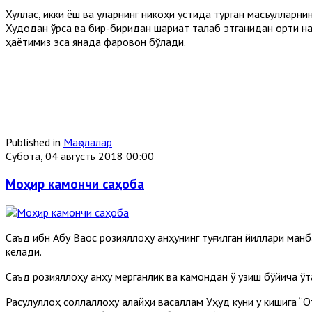
Хуллас, икки ёш ва уларнинг никоҳи устида турган масъулларни
Худодан қўрқса ва бир-биридан шариат талаб этганидан ортиқ на
ҳаётимиз эса янада фаровон бўлади.
Published in
Мақолалар
Субота, 04 августь 2018 00:00
Моҳир камончи саҳоба
Саъд ибн Абу Ваққос розияллоҳу анҳунинг туғилган йиллари ма
келади.
Саъд розияллоҳу анҳу мерганлик ва камондан ўқ узиш бўйича ў
Расулуллоҳ соллаллоҳу алайҳи васаллам Уҳуд куни у кишига “От