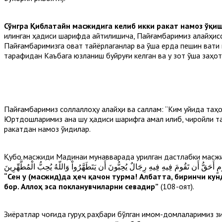
Сўнгра Қиблатайн масжидига келиб икки ракат намоз ўқи
қилинган ҳадиси шарифда айтилишича, Пайғамбаримиз алайҳисс
Пайғамбаримизга овқат тайёрлаганлар ва ўша ерда пешин вақти
тарафидан Каъбага юзланиш буйруғи келган ва у зот ўша заҳо
Пайғамбаримиз соллаллоҳу алайҳи ва саллам: “Ким уйида таҳора
Юртдошларимиз ана шу ҳадиси шарифга амал қилиб, чиройли та
ракатдан намоз ўқидилар.
Қубо масжиди Мадинаи мунавварада қурилган дастлабки масжид
مٍ أَحَقُّ أَن تَقُومَ فِيهِ فِيهِ رِجَالٌ يُحِبُّونَ أَن يَتَطَهَّرُواْ وَاللّهُ يُحِبُّ الْمُطَّهِّرِينَ
“Сен у (масжид)да ҳеч қачон турма! Албатта, биринчи ку
бор. Аллоҳ эса покланувчиларни севадир”
(108-оят).
Зиёратлар чоғида гуруҳ раҳбари бўлган имом-домлаларимиз з