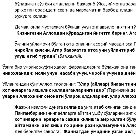
бўладиган сўз ёки амалларни бажариб қўйса, иймонга зара
эр-хотин орасидаги севги ва марҳаматни барбод қилади.
вужудга келади.
Демак, оила мустаҳкам бўлиши учун энг аввало ниятни тўғ
“
Қизингизни Аллоҳдан қўрқадиган йигитга беринг. Аг
Ўғлини уйламоқчи бўлган ота-онанинг асосий мақсади эса Р
чиройли қилсин. Агар балоғатга етса уни уйлантириб
улуш етиб туради
” (
Байҳақий
).
Ўзига бир умрлик жуфти ҳалол, фарзандларига бўлажак она танл
никоҳланади: моли учун, насаби учун, чиройи учун ва диён
Уйлангандан сўнг Аллоҳ таолонинг: “
Улар (аёллар) билан тин
хотинларига яхшилик қиладиганларингиздир
” (Термизий) д
уларни Аллоҳнинг омонати ўлароқ олдиларинг, улар Аллоҳн
Жажжи қизалоғи дунёга келганда унга атаб олинган сандиқ
Пайғамбаримизнинг аёлларга айтган ушбу сўзларини энг к
хотинларни эрларига сажда қилишга амр қилган бўл
айтаманки, аёл киши то эрини рози қилмагунича Алл
дея берилган саволга: “
Жаннатдан умидини узган аёл
”