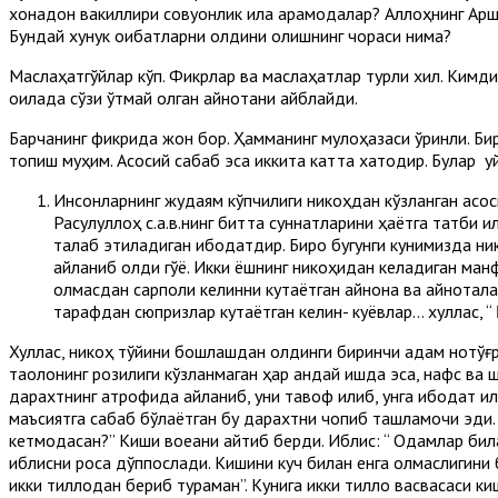
хонадон вакиллири совуққонлик ила қарамоқдалар? Аллоҳнинг Ар
Бундай хунук оқибатларни олдини олишнинг чораси нима?
Маслаҳатгўйлар кўп. Фикрлар ва маслаҳатлар турли хил. Кимди
оилада сўзи ўтмай қолган қайнотани айблайди.
Барчанинг фикрида жон бор. Ҳамманинг мулоҳазаси ўринли. Бир
топиш муҳим. Асосий сабаб эса иккита катта хатодир. Булар қу
Инсонларнинг жудаям кўпчилиги никоҳдан кўзланган асоси
Расулуллоҳ с.а.в.нинг битта суннатларини ҳаётга татбиқ қ
талаб этиладиган ибодатдир. Бироқ бугунги кунимизда ни
айланиб қолди гўё. Икки ёшнинг никоҳидан келадиган ман
олмасдан сарполи келинни кутаётган қайнона ва қайнотала
тарафдан сюпризлар кутаётган келин- куёвлар… хуллас, “ Қа
Хуллас, никоҳ тўйини бошлашдан олдинги биринчи қадам нотўғр
таолонинг розилиги кўзланмаган ҳар қандай ишда эса, нафс ва 
дарахтнинг атрофида айланиб, уни тавоф қилиб, унга ибодат қил
маъсиятга сабаб бўлаётган бу дарахтни чопиб ташламоқчи эди. 
кетмоқдасан?” Киши воқеани айтиб берди. Иблис: “ Одамлар била
иблисни роса дўппослади. Кишини куч билан енга олмаслигини б
икки тиллодан бериб тураман”. Кунига икки тилло васвасаси киш