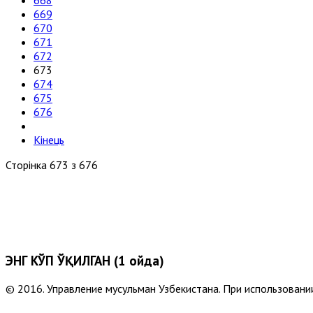
668
669
670
671
672
673
674
675
676
Кінець
Сторінка 673 з 676
ЭНГ КЎП ЎҚИЛГАН (1 ойда)
© 2016. Управление мусульман Узбекистана. При использовании