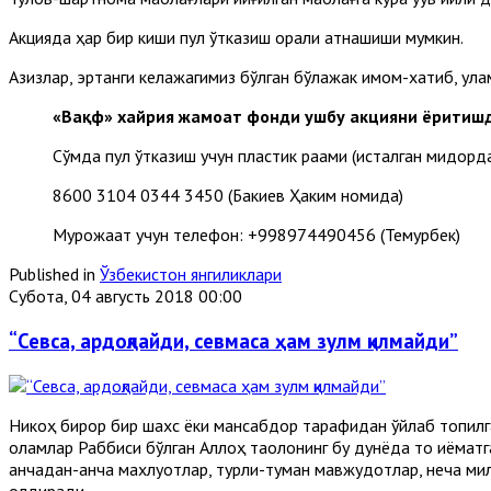
Акцияда ҳар бир киши пул ўтказиш орқали қатнашиши мумкин.
Азизлар, эртанги келажагимиз бўлган бўлажак имом-хатиб, ул
«Вақф» хайрия жамоат фонди ушбу акцияни ёритишд
Сўмда пул ўтказиш учун пластик рақами (исталган миқдорда,
8600 3104 0344 3450 (Бакиев Ҳаким номида)
Мурожаат учун телефон: +998974490456 (Темурбек)
Published in
Ўзбекистон янгиликлари
Субота, 04 августь 2018 00:00
“Севса, ардоқлайди, севмаса ҳам зулм қилмайди”
Никоҳ бирор бир шахс ёки мансабдор тарафидан ўйлаб топилга
оламлар Раббиси бўлган Аллоҳ таолонинг бу дунёда то қиёматг
қанчадан-қанча махлуқотлар, турли-туман мавжудотлар, неча м
қолдиради...