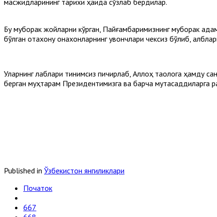
масжидларининг тарихи ҳақида сўзлаб бердилар.
Бу муборак жойларни кўрган, Пайғамбаримизнинг муборак қада
бўлган отахону онахонларнинг қувончлари чексиз бўлиб, қалблар
Уларнинг лаблари тинимсиз пичирлаб, Аллоҳ таолога ҳамду са
берган муҳтарам Президентимизга ва барча мутасаддиларга р
Published in
Ўзбекистон янгиликлари
Початок
667