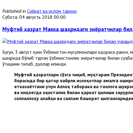
Published in
Сийрат ва ислом тарихи
Субота, 04 августь 2018 00:00
Муфтий ҳазрат Макка шаҳридаги зиёратчилар би
Бугун, 3 август куни Ўзбекистон мусулмонлари идораси раиси
шаҳрида бўлиб турган ўзбекистонлик зиёратчилар билан суҳба
ўтишини тилаб, дуолар қилинди.
Муфтий ҳазратлари сўзга чиқиб, муҳтарам Президе
борасида бир қатор хайрли ислоҳотлар амалга ошири
етказаётгани учун Аллоҳ таборака ва таолога шукро
ва ниҳоятда оҳисталик билан ҳаркат қилиши зарурл
соллаллоҳу алайҳи ва саллам башорат қилганлариде