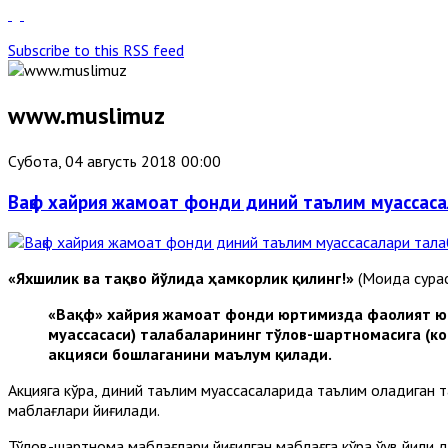
Subscribe to this RSS feed
www.muslimuz
Субота, 04 августь 2018 00:00
Вақф хайрия жамоат фонди диний таълим муассасал
«Яхшилик ва тақво йўлида ҳамкорлик қилинг!»
(Моида сурас
«Вақф» хайрия жамоат фонди юртимизда фаолият юри
муассасаси) талабаларининг тўлов-шартномасига (к
акцияси бошлаганини маълум қилади.
Акцияга кўра, диний таълим муассасаларида таълим оладиган 
маблағлари йиғилади.
Тўлов-шартнома маблағлари йиғилган маблағга кўра ўқув йили 