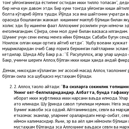
тонг уйғонганингда ёстиғинг остидан икки тилло топасан”, деди
бир неча кун давом этди. Бир куни тонгда уйғонган киши айти
болта кўтариб йўлга тушди. Йўлда эса яна шайтонни учратди в
орасида бошланган жанжал кишининг мағлуб бўлиши билан якунл
холис эди. Бу ишингни фақат Аллоҳнинг розилиги учун қилмоқчи
енголмагандим. Сўнгра, сени мол дунё билан васваса қилгандим.
Шунинг учун сени енгиш менга қийин бўлмади. Сабаби бугун сенда
Ноилож қолган киши ортига қайтиб кетди”. Ушбу воқеани ҳужжат 
мушрикларидан қочиб Савр ғорига беркинган пайтларини эсланг. 
кетдилар. Шунда Абу Бакр р.а.: “Ё Расулуллоҳ, агар улар шундоқ
Бакр, учинчи шериги Аллоҳ бўлган икки киши ҳақида қандай фикр
Демак, никоҳдан кўзланган энг асосий мақсад Аллоҳ таолонинг 
бўлган оила эса шубҳасиз мустаҳкам бўлади.
2. Аллоҳ таоло айтади: “
Ва сизларга сокинлик топишин
Унинг оят-белгиларидандир. Албатта, бунда тафакку
иборат икки жуфтликка икки нарсани ваъда қилмоқда. Ула
ато қилинади. Шу ўринда савол туғилиши мумкин. Нега э
Бунинг жавоби эса оддий. Айтганимиздек, севги ва марҳа
етказмас эканлар, уларнинг ораларидаги меҳр-оқибат, сев
иймон калимасидир. Яъни, эр ва аёл ҳам иймонли бўлиши 
мустаҳкам бўлганда эса Аллоҳнинг ваъдаси севги ва марҳ