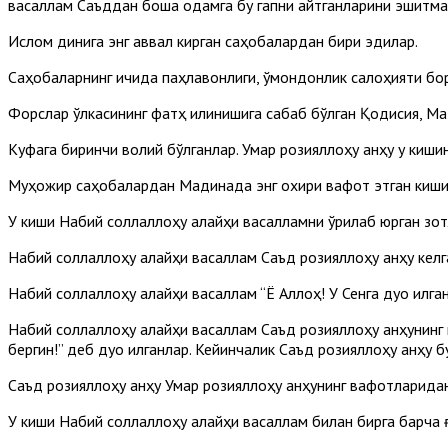
васаллам Саъддан бошқа одамга бу гапни айтганларини эшитма
Ислом динига энг аввал кирган саҳобалардан бири эдилар.
Саҳобаларнинг ичида паҳлавонлиги, қўмондонлик салоҳияти борл
Форслар ўлкасининг фатҳ қилинишига сабаб бўлган Қодисия, Ма
Куфага биринчи волий бўлганлар. Умар розияллоҳу анҳу у киши
Муҳожир саҳобалардан Мадинада энг охири вафот этган киши 
У киши Набий соллаллоҳу алайҳи васалламни қўриқлаб юрган зо
Набий соллаллоҳу алайҳи васаллам Саъд розияллоҳу анҳу келга
Набий соллаллоҳу алайҳи васаллам “Ё Аллоҳ! У Сенга дуо қилган
Набий соллаллоҳу алайҳи васаллам Саъд розияллоҳу анҳунинг пе
бергин!” деб дуо қилганлар. Кейинчалик Саъд розияллоҳу анҳу б
Саъд розияллоҳу анҳу Умар розияллоҳу анҳунинг вафотларидан
У киши Набий соллаллоҳу алайҳи васаллам билан бирга барча 