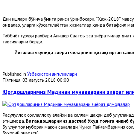
Дин ишлари бўйича қўмита раиси ўринбосари, “Ҳаж-2018” мавсу
қоидалар, уларга кўрсатилаётган хизматлар ҳақида батафсил м
Тиббиёт гуруҳи раҳбари Алишер Саатов эса зиёратчилар диққат
тавсияларни берди.
Йиғилиш якунида зиёратчиларнинг қизиқтирган саво
Published in
Ўзбекистон янгиликлари
П'ятниця, 03 августь 2018 00:00
Юртдошларимиз Мадинаи мунавварани зиёрат қил
Расулуллоҳ соллаллоҳу алайҳи ва саллам шаҳри деб улуғланад
этишмоқда.
Ватандошларимиз дастлаб Уҳуд тоғига чиқиб бу
Бу улуғ тоғ муборак макон саналади. Чунки Пайғамбаримиз со
Бухорий ривояти).