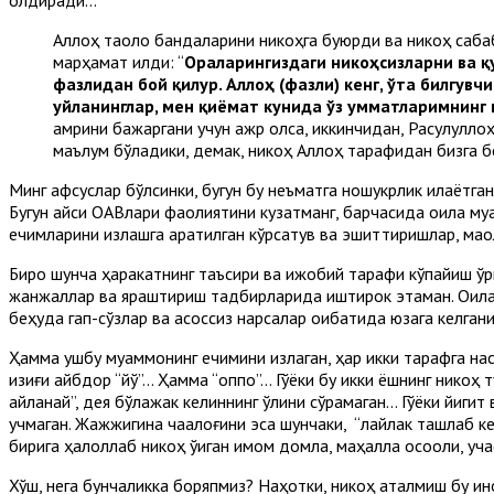
Аллоҳ таоло бандаларини никоҳга буюрди ва никоҳ сабаб
марҳамат қилди: “
Ораларингиздаги никоҳсизларни ва қу
фазлидан бой қилур. Аллоҳ (фазли) кенг, ўта билгувч
уйланинглар, мен қиёмат кунида ўз умматларимнинг
амрини бажаргани учун ажр олса, иккинчидан, Расулуллоҳ
маълум бўладики, демак, никоҳ Аллоҳ тарафидан бизга б
Минг афсуслар бўлсинки, бугун бу неъматга ношукрлик қилаётг
Бугун қайси ОАВлари фаолиятини кузатманг, барчасида оила м
ечимларини излашга қаратилган кўрсатув ва эшиттиришлар, мақо
Бироқ шунча ҳаракатнинг таъсири ва ижобий тарафи кўпайиш ў
жанжаллар ва яраштириш тадбирларида иштирок этаман. Оилавий
беҳуда гап-сўзлар ва асоссиз нарсалар оқибатида юзага келгани
Ҳамма ушбу муаммонинг ечимини излаган, ҳар икки тарафга наси
қизиғи айбдор “йўқ”… Ҳамма “оппоқ”… Гўёки бу икки ёшнинг никоҳ
айланай”, дея бўлажак келиннинг қўлини сўрамаган… Гўёки йиги
учмаган. Жажжигина чақалоғини эса шунчаки, “лайлак ташлаб ке
бирига ҳалоллаб никоҳ ўқиган имом домла, маҳалла оқсоқоли, у
Хўш, нега бунчаликка боряпмиз? Наҳотки, никоҳ аталмиш бу ино