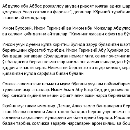
Абдуллоҳ ибн Аббос розияллоҳу анҳудан ривоят қилган ҳадиси ш
қолурлар. Улар соғлик ва фароғат”, деганлар. Кўриниб турибди
эканини айтмоқдалар.
Имом Бухорий, Имом Термизий ва Имом ибн Можалар Абдуллоҳ и
ва саллам қуйидагини айтганлар: “Кимнинг жасади офиятда бўлса
Инсон учун дунёни қўлга киритиш йўлида зарур бўладиган шар
берилишини кўрсатиб турибди. Имом Термизий Абу Ҳурайра рози
бандадан энг аввал сўраладиган неъмат унга, сенинг жисмингни
ўз бандасига берган неъматлар ичида энг аҳамиятлиларидан бўл
қадрига етмоғи керак. Неъматни берган зотга шукр қилмоқ кер
қиладиган йўлда сарфлаш билан бўлади.
Соғлик-саломатлик неъмати муҳим бўлгани учун ҳам пайғамбарим
туришини амр этганлар. Имом Аҳмад Абу Бакр Сиддиқ розияллоҳу 
бир кимсага яқийндан кейин офиятчалик яхши нарса берилмага
Яқийнн мустаҳкам имондир. Демак, Аллоҳ таоло бандаларига бер
экан. Ислом соғликни Аллоҳ таоло бандага берган улуғ неъмат
соғликни сақлашнинг йўлларини ҳам баён қилиб беради. Масала
бадан тарбия, соғликка зарарли нарсаларни ҳаром қилиш ва бо