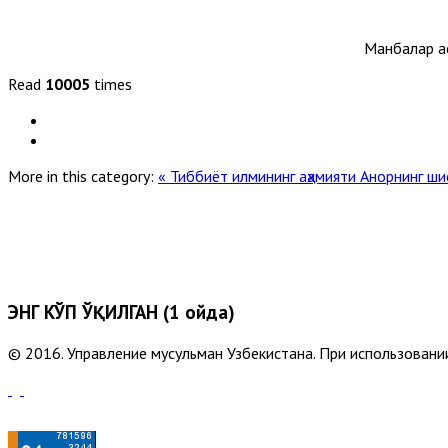
Манбалар а
Read
10005
times
More in this category:
« Тиббиёт илмининг аҳамияти
Анорнинг ши
ЭНГ КЎП ЎҚИЛГАН (1 ойда)
© 2016. Управление мусульман Узбекистана. При использовании