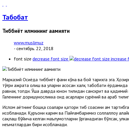
Табобат
Тиббиёт илмининг аҳамияти
www.muslimuz
- сентябрь. 22, 2018
font size
decrease font size
increase 
Марказий Осиёда тиббиёт фани кўҳна ва бой тарихга эга. Ҳози
тўғри ажрата олиш ва уларни асосан халқ табобати ёрдамида 
равнақ топди. Ўша даврда юнон тилидан санскрит ва қадимий 
Галеннинг доришуносликка оид асарлари сурёний ва араб тили
Ислом ҳаётнинг бошқа соҳалари қатори тиб соҳасини ҳам тартиб
ҳисобланади. Қуръони карим ва Пайғамбаримиз соллаллоҳу алайҳ
сақлаш бўйича келган маълумотларни ўрганадиган бўлсак, улкан
неъматлардан бири ҳисобланади.