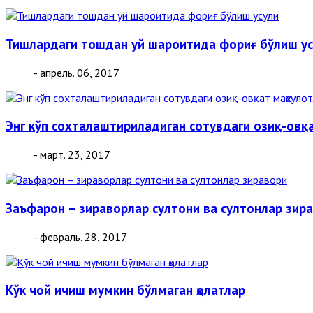
Тишлардаги тошдан уй шароитида фориғ бўлиш ус
- апрель. 06, 2017
Энг кўп сохталаштириладиган сотувдаги озиқ-овқа
- март. 23, 2017
Заъфарон – зираворлар султони ва султонлар зир
- февраль. 28, 2017
Кўк чой ичиш мумкин бўлмаган ҳолатлар