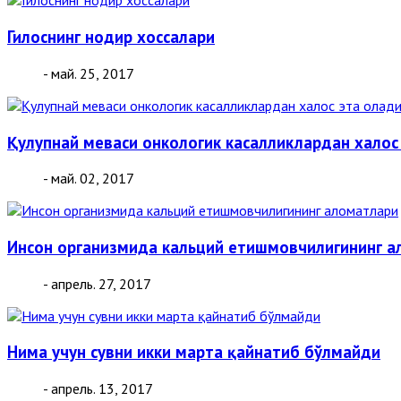
Гилоснинг нодир хоссалари
- май. 25, 2017
Қулупнай меваси онкологик касалликлардан халос
- май. 02, 2017
Инсон организмида кальций етишмовчилигининг а
- апрель. 27, 2017
Нима учун сувни икки марта қайнатиб бўлмайди
- апрель. 13, 2017