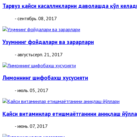
Тарвуз қайси касалликларни даволашда қўл келад
- сентябрь. 08, 2017
Узумнинг фойдалари ва зарарлари
- августьсерп. 21, 2017
Лимоннинг шифобахш хусусияти
- июль. 05, 2017
Қайси витаминлар етишмаётганини аниқлаш йўлл
- июнь. 07, 2017