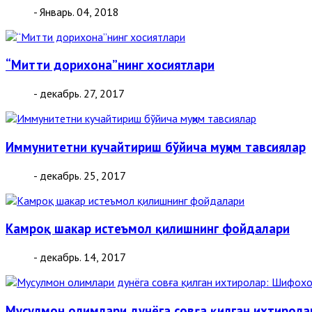
- Январь. 04, 2018
“Митти дорихона”нинг хосиятлари
- декабрь. 27, 2017
Иммунитетни кучайтириш бўйича муҳим тавсиялар
- декабрь. 25, 2017
Камроқ шакар истеъмол қилишнинг фойдалари
- декабрь. 14, 2017
Мусулмон олимлари дунёга совға қилган ихтирол