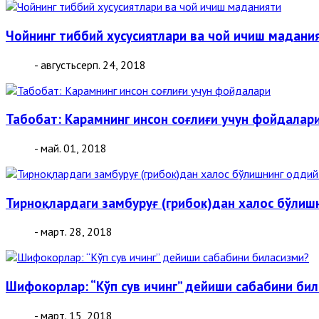
Чойнинг тиббий хусусиятлари ва чой ичиш мадани
- августьсерп. 24, 2018
Табобат: Карамнинг инсон соғлиғи учун фойдалар
- май. 01, 2018
Тирноқлардаги замбуруғ (грибок)дан халос бўлиш
- март. 28, 2018
Шифокорлар: “Кўп сув ичинг” дейиши сабабини би
- март. 15, 2018