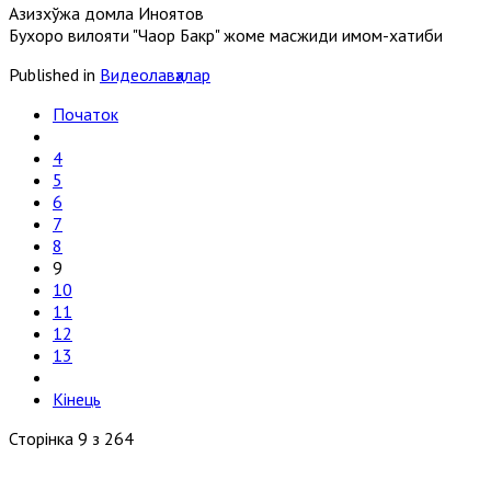
Азизхўжа домла Иноятов
Бухоро вилояти "Чаҳор Бакр" жоме масжиди имом-хатиби
Published in
Видеолавҳалар
Початок
4
5
6
7
8
9
10
11
12
13
Кінець
Сторінка 9 з 264