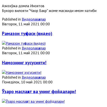
Азизхўжа домла Иноятов
Бухоро вилояти "Чаҳор Бакр" жоме масжиди имом-хатиби
Published in
Видеолавҳалар
Вівторок, 11 май 2021 00:00
Рамазон туҳфаси (видео)
Published in
Видеолавҳалар
Вівторок, 11 май 2021 00:00
Намознинг хусусияти!
Published in
Видеолавҳалар
Понеділок, 10 май 2021 00:00
Ўзаро маслаҳат ва унинг фойдалари!