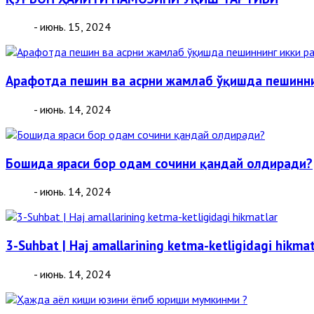
- июнь. 15, 2024
Арафотда пешин ва асрни жамлаб ўқишда пешинни
- июнь. 14, 2024
Бошида яраси бор одам сочини қандай олдиради?
- июнь. 14, 2024
3-Suhbat | Haj amallarining ketma-ketligidagi hikmat
- июнь. 14, 2024