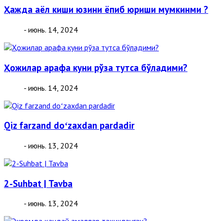
Ҳажда аёл киши юзини ёпиб юриши мумкинми ?
- июнь. 14, 2024
Ҳожилар арафа куни рўза тутса бўладими?
- июнь. 14, 2024
Qiz farzand doʻzaxdan pardadir
- июнь. 13, 2024
2-Suhbat | Tavba
- июнь. 13, 2024