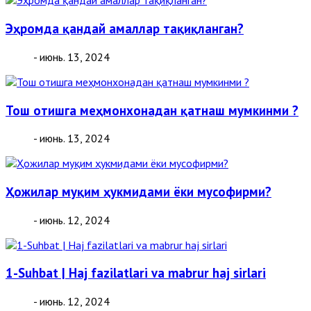
Эҳромда қандай амаллар тақиқланган?
- июнь. 13, 2024
Тош отишга меҳмонхонадан қатнаш мумкинми ?
- июнь. 13, 2024
Ҳожилар муқим ҳукмидами ёки мусофирми?
- июнь. 12, 2024
1-Suhbat | Haj fazilatlari va mabrur haj sirlari
- июнь. 12, 2024