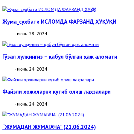
Жума_суҳбати ИСЛОМДА ФАРЗАНД ҲУҚУҚИ
- июнь. 28, 2024
Гўзал хулқингиз – қабул бўлган ҳаж аломати
- июнь. 24, 2024
Файзли ҳожиларни кутиб олиш лаҳзалари
- июнь. 24, 2024
“ЖУМАДАН ЖУМАГАЧА” (21.06.2024)