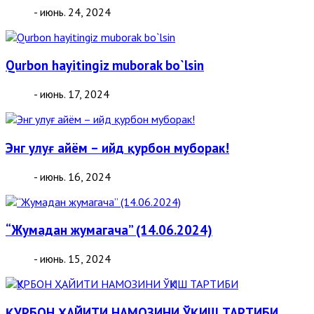
- июнь. 24, 2024
Qurbon hayitingiz muborak bo`lsin
- июнь. 17, 2024
Энг улуғ айём – ийд қурбон муборак!
- июнь. 16, 2024
“Жумадан жумагача” (14.06.2024)
- июнь. 15, 2024
ҚУРБОН ҲАЙИТИ НАМОЗИНИ ЎҚИШ ТАРТИБИ