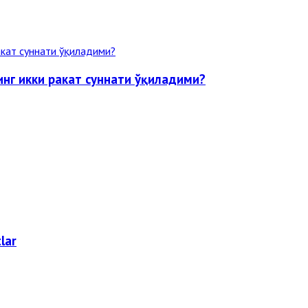
нг икки ракат суннати ўқиладими?
lar