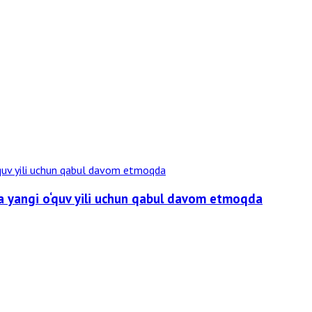
a yangi o‘quv yili uchun qabul davom etmoqda