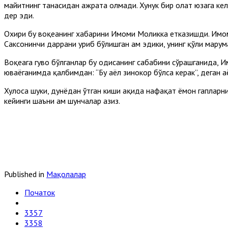
майитнинг танасидан ажрата олмади. Хунук бир ҳолат юзага ке
дер эди.
Охири бу воқеанинг хабарини Имоми Моликка етказишди. Имом о
Саксонинчи даррани уриб бўлишган ҳам эдики, унинг қўли марҳ
Воқеага гувоҳ бўлганлар бу ҳодисанинг сабабини сўрашганида, 
юваёганимда қалбимдан: “Бу аёл зинокор бўлса керак”, деган ҳа
Хулоса шуки, дунёдан ўтган киши ҳақида нафақат ёмон гапларн
кейинги шаъни ҳам шунчалар азиз.
Published in
Мақолалар
Початок
3357
3358