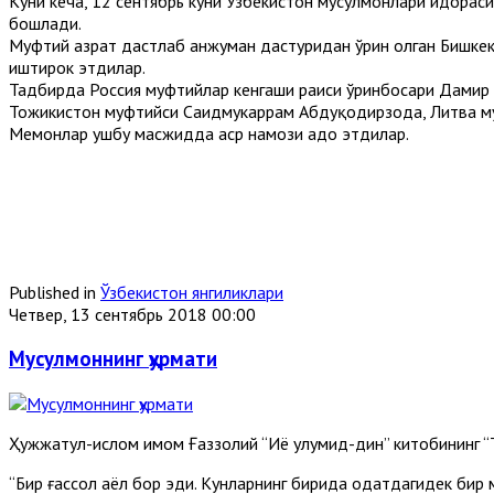
Куни кеча, 12 сентябрь куни Ўзбекистон мусулмонлари идорас
бошлади.
Муфтий ҳазрат дастлаб анжуман дастуридан ўрин олган Бишке
иштирок этдилар.
Тадбирда Россия муфтийлар кенгаши раиси ўринбосари Дамир 
Тожикистон муфтийси Саидмукаррам Абдуқодирзода, Литва му
Меҳмонлар ушбу масжидда аср намози адо этдилар.
Published in
Ўзбекистон янгиликлари
Четвер, 13 сентябрь 2018 00:00
Мусулмоннинг ҳурмати
Ҳужжатул-ислом имом Ғаззолий “Иҳё улумид-дин” китобининг “
“Бир ғассол аёл бор эди. Кунларнинг бирида одатдагидек бир 