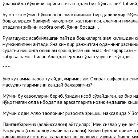
ўша жойда йўловчи заҳрини сочган одам биз бўлсак-чи? Табиий,
Бу ҳол эса мўмин бўлиш осон эмаслигининг бир далилидир. Мўмин
бошқалардек бақириб-чақиргиси, жаҳл қилгиси, аламини нималар
етадиган зиённи ҳисобга олиб, ўзини босади...
Руҳиятшунос асабийлашган пайтда бошқаларга жаҳл қилишдан с
мумкинлигини айтади. Яна кимдир ранжитган одамнинг расмин
суратни нишонга олиш ҳам ярашадиган иш эмас. Энг зарарсизи –
сабр ва намоз билан Аллоҳдан ёрдам сўраш учун тиз чўкади...
* * *
Бир кун ҳамма нарса тугайди, умримиз ҳам. Охират сафарида 
масъулиятларимизни қандай бажаряпмиз?
Мўмин бу саволларни бериб, ўзидан ҳисоб сўрайдиган, ҳар бир и
йўқотмаган ҳолда ибодат ва ҳаракатларига нозик ёндашган киш
Мўмин одам Аллоҳ таолонинг ризосига эришиш мақсадида У Зот
Пайғамбаримиз (алайҳиссалом) айтдилар: “Мен сизлар учун энг қ
Расулуллоҳ (соллаллоҳу алайҳи ва саллам). Кейин бундай давом э
кишиларингиз олдига, қаранглар-чи, уларнинг ҳузурида бирор 