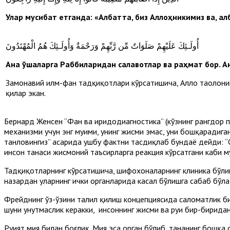
Улар мусибат етганда: «Албатта, биз Аллоҳникимиз ва, ал
أُولَـئِكَ عَلَيْهِمْ صَلَوَاتٌ مِّن رَّبِّهِمْ وَرَحْمَةٌ وَأُولَـئِكَ هُمُ الْمُهْتَدُونَ
Ана ўшаларга Р
а
ббиларидан сал
а
в
о
тлар ва раҳмат бор. 
Замонавий илм-фан тадқиқотлари кўрсатишича, Аллоҳ таолонинг
қилар экан.
Бернард Женсен “Фан ва иридодиагностика” (кўзнинг рангдор п
механизми учун энг муҳими, унинг жисми эмас, уни бошқарадига
танловингиз” асарида ушбу фактни тасдиқлаб бундаё дейди: “С
инсон танаси жисмоний таъсирларга реакция кўрсатгани каби му
Тадқиқотларнинг кўрсатишича, шифохоналарнинг клиника бўлим
назардан уларнинг ички органларида касал бўлишга сабаб бўлад
Фрейднинг ўз-ўзини таҳлил қилиш концепциясида саломатлик б
шуни унутмаслик керакки, инсоннинг жисми ва руҳи бир-бирид
Руҳият мия билан боғлиқ. Мия эса орган бўлиб, тананинг бошқ