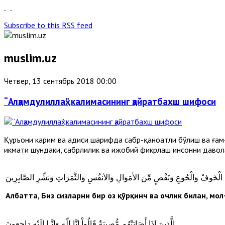
Subscribe to this RSS feed
muslim.uz
Четвер, 13 сентябрь 2018 00:00
“Алҳамдулиллаҳ” калимасининг ҳайратбахш шифоси
Қуръони карим ва ҳадиси шарифда сабр-қаноатли бўлиш ва ғам
ҳикмати шундаки, сабрлилик ва ижобий фикрлаш инсонни давол
ِّنَ الْخَوفْ وَالْجُوعِ وَنَقْصٍ مِّنَ الأَمَوَالِ وَالأنفُسِ وَالثَّمَرَاتِ وَبَشِّرِ الصَّابِرِينَ
Албат
т
а, Биз сизларни бир оз қўрқинч ва очлик билан, м
الَّذِينَ إِذَا أَصَابَتْهُم مُّصِيبَةٌ قَالُواْ إِنَّا لِلّهِ وَإِنَّـا إِلَيْهِ رَاجِعونَ