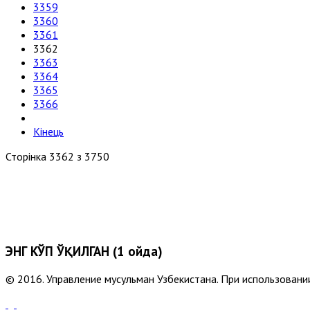
3359
3360
3361
3362
3363
3364
3365
3366
Кінець
Сторінка 3362 з 3750
ЭНГ КЎП ЎҚИЛГАН (1 ойда)
© 2016. Управление мусульман Узбекистана. При использовании