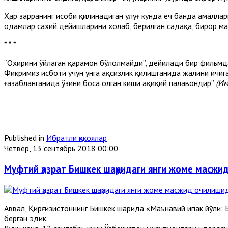
Ҳар зарранинг ҳисоби қилина­диган улуғ кунда ҳеч банда амалл
одамлар сахий дейишларини хоҳлаб, берилган садақа, бирор м
* * *
“Охирини ўйлаган қаҳрамон бўлолмайди”, дейилади бир фильмда
Фикримиз исботи учун унга ҳақсизлик қилишганида жаҳлини ичиг
ғазабланганида ўзини боса олган киши ҳақиқий паҳлавондир”
(Им
Published in
Ибратли ҳикоялар
Четвер, 13 сентябрь 2018 00:00
Муфтий ҳазрат Бишкек шаҳридаги янги жоме масжи
Аввал, Қирғизистоннинг Бишкек шаҳрида «Маънавий ипак йўли:
берган эдик.