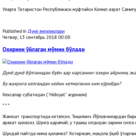
Уларга Татаристон Республикаси муфтийси Комил ҳазрат Самигул
Published in
Дунё янгиликлари
Четвер, 13 сентябрь 2018 00:00
Охирини ўйлаган мўмин бўлади
Дунё дунё бўлганидан буён ҳар нарсанинг охири айрилиқ эка
Бу жаҳонга келгандан кейин кетмаганни ким кўрибди?
Кексалар суҳбатидан (“Hidoyat” журнали)
* * *
Жамоат транспортида кетяпсиз. Тиқилинч. Йўловчилардан бири
ҳаракат қиласиз. Шунга қарамай, у тушиш олдидан заҳрини сизга
Шундай пайтда нима қиламиз? Хотиржам, мақола ўқиб ўтирганим