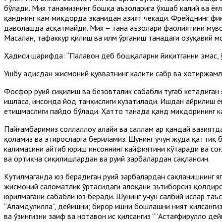
бўлади. Мия танамизнинг бошқа аъзоларига ўхшаб калий ва ёғ
қанднинг кам миқдорда эканидан азият чекади. Фрейднинг фи
даволашда асқатмайди. Мия – тана аъзолари фаолиятини мувофи
Масалан, тафаккур қилиш ва илм ўрганиш танадаги озуқавий м
Ҳадиси шарифда: “Паҳлавон деб бошқаларни йиқитганни эмас, ў
Ушбу ҳадисдан жисмоний қувватнинг калити сабр ва хотиржамл
Фосфор руҳий сиқилиш ва безовталик сабабли тугаб кетадиган 
ишласа, инсонда йод танқислиги кузатилади. Ишдан айрилиш ё
етишмаслиги пайдо бўлади. Ҳатто танада қанд миқдорининг кам
Пайғамбаримиз соллаллоҳу алайҳи ва саллам ҳар қандай вазият
қоламиз ва эҳтиросларга бериламиз. Шунинг учун жуда қаттиқ 
калимасини айтиб юриш инсоннинг кайфиятини кўтаради ва соғ
ва ортиқча сиқилишлардан ва руҳий зарбалардан сақлансин.
Кутилмаганда юз берадиган руҳий зарбалардан сақланишнинг яго
жисмоний саломатлик ўртасидаги алоқани эътиборсиз қолдирса
юрилмагани сабабли юз беради. Шунинг учун салбий ҳислар таъс
“Алҳамдулиллаҳ”, дейишни; бирор ишни бошлашни ният қилсангиз
ва ўзингизни заиф ва нотавон ҳис қилсангиз “”Астағфируллоҳ де