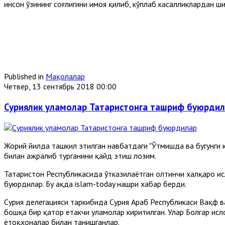
инсон ўзининг соғлигини ҳимоя қилиб, кўплаб касалликлардан 
Published in
Мақолалар
Четвер, 13 сентябрь 2018 00:00
Суриялик уламолар Татаристонга ташриф буюрди
Жорий йилда ташкил этилган навбатдаги "Ўтмишда ва бугунги
билан ажралиб турганини қайд этиш лозим.
Татаристон Республикасида ўтказилаётган олтинчи халқаро и
буюрдилар. Бу ҳақда islam-today нашри хабар берди.
Сурия делегацияси таркибида Сурия Араб Республикаси Вақф 
бошқа бир қатор етакчи уламолар киритилган. Улар Болгар исл
ётоқхоналар билан танишганлар.