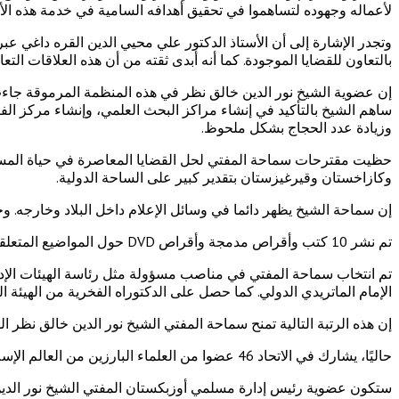
لأعماله وجهوده لتساهموا في تحقيق أهدافه السامية في خدمة هذه الأمة
وتجدر الإشارة إلى أن الأستاذ الدكتور علي محيي الدين القره داغي ع
بالتعاون للقضايا الموجودة. كما أنه أبدى ثقته من أن هذه العلاقات الت
ساهم الشيخ بالتأكيد في إنشاء مراكز البحث العلمي، وإنشاء مركز الفتو
وزيادة عدد الحجاج بشكل ملحوظ.
حظيت مقترحات سماحة المفتي لحل القضايا المعاصرة في حياة المسلمين
وكازاخستان وقيرغيزستان بتقدير كبير على الساحة الدولية.
إن سماحة الشيخ يظهر دائما في وسائل الإعلام داخل البلاد وخارجه. وخصوصا، 
تم نشر 10 كتب وأقراص مدمجة وأقراص DVD حول المواضيع المتعلقة بالتربية الروحية، والأخلاق، والمعرفة الإسلامية، والتعليم، وتربية الأطفال، وبر الوالدين، وحب الوطن.
تم انتخاب سماحة المفتي في مناصب مسؤولة مثل رئاسة الهيئات الإداري
الإمام الماتريدي الدولي. كما حصل على الدكتوراه الفخرية من الهيئة الع
إن هذه الرتبة التالية تمنح سماحة المفتي الشيخ نور الدين خالق نظر 
حاليًا، يشارك في الاتحاد 46 عضوا من العلماء البارزين من العالم الإسلامي. وكان الشيخ محمد صادق محمد يوسف رحمه الله عضوا في الاتحاد.
ستكون عضوية رئيس إدارة مسلمي أوزبكستان المفتي الشيخ نور الدين خ