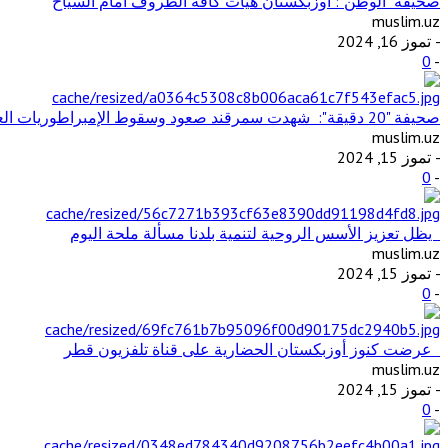
صحيفة "الوطن": أوزبكستان هيأت كافة الظروف أمام السياح
muslim.uz
- تموز 16, 2024
0
-
صحيفة "20 دقيقة": شهدت سمرقند صعود وسقوط الإمبراطوريات العظيمة وتفاعل الثقافات والحضارات المختلفة
muslim.uz
- تموز 15, 2024
0
-
يظل تعزيز الأسس الروحية لتنمية بلدنا مسألة ملحة اليوم
muslim.uz
- تموز 15, 2024
0
-
عرضت كنوز أوزبكستان الحضارية على قناة تلفزيون قطر
muslim.uz
- تموز 15, 2024
0
-