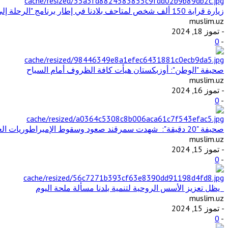
زيارة قرابة 150 ألف شخص لمتاحف بلادنا في إطار برنامج "الرحلة إلى الماضي"
muslim.uz
- تموز 18, 2024
0
-
صحيفة "الوطن": أوزبكستان هيأت كافة الظروف أمام السياح
muslim.uz
- تموز 16, 2024
0
-
صحيفة "20 دقيقة": شهدت سمرقند صعود وسقوط الإمبراطوريات العظيمة وتفاعل الثقافات والحضارات المختلفة
muslim.uz
- تموز 15, 2024
0
-
يظل تعزيز الأسس الروحية لتنمية بلدنا مسألة ملحة اليوم
muslim.uz
- تموز 15, 2024
0
-