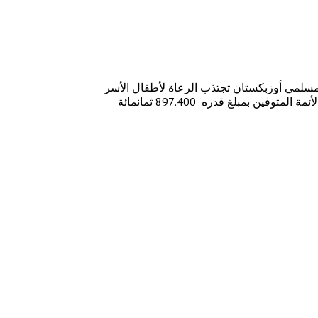
 مسلمي أوزبكستان تجتذب الرعاة لأطفال الأسر
ذات الدخل المنخفض والمعاقين في بلادنا بإسم "محريبانليك" (بيوت العطف) و"المروات" الخيرية وتم تقديم المساعدة المادية لمنازل وأطفال الأئمة المتوفين بمبلغ قدره 897.400 ثمانمائة