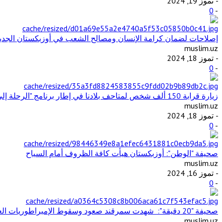
- تموز 19, 2024
0
-
إصلاحات لضمان كرامة الإنسان ومصالح الشعب في أوزبكستان الجديدة
muslim.uz
- تموز 18, 2024
0
-
زيارة قرابة 150 ألف شخص لمتاحف بلادنا في إطار برنامج "الرحلة إلى الماضي"
muslim.uz
- تموز 18, 2024
0
-
صحيفة "الوطن": أوزبكستان هيأت كافة الظروف أمام السياح
muslim.uz
- تموز 16, 2024
0
-
صحيفة "20 دقيقة": شهدت سمرقند صعود وسقوط الإمبراطوريات العظيمة وتفاعل الثقافات والحضارات المختلفة
muslim.uz