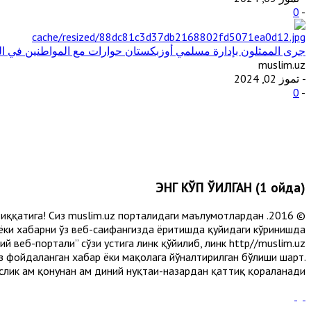
0
-
جرى الممثلون بإدارة مسلمي أوزبكستان حوارات مع المواطنين في ال
muslim.uz
- تموز 02, 2024
0
-
ЭНГ КЎП ЎҚИЛГАН (1 ойда)
и диққатига! Сиз muslim.uz порталидаги маълумотлардан
 ёки хабарни ўз веб-саҳифангизда ёритишда қуйидаги кўринишда
 веб-портали” сўзи устига линк қўйилиб, линк http//muslim.uz
сиз фойдаланган хабар ёки мақолага йўналтирилган бўлиши шарт.
лик ҳам қонунан ҳам диний нуқтаи-назардан қаттиқ қораланади.