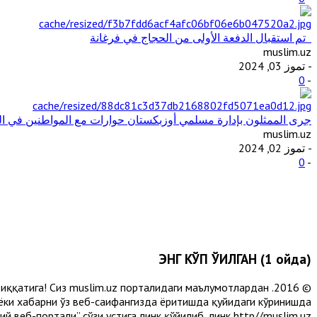
تم استقبال الدفعة الأولى من الحجاج في فرغانة
muslim.uz
- تموز 03, 2024
0
-
جرى الممثلون بإدارة مسلمي أوزبكستان حوارات مع المواطنين في ال
muslim.uz
- تموز 02, 2024
0
-
ЭНГ КЎП ЎҚИЛГАН (1 ойда)
и диққатига! Сиз muslim.uz порталидаги маълумотлардан
 ёки хабарни ўз веб-саҳифангизда ёритишда қуйидаги кўринишда
 веб-портали” сўзи устига линк қўйилиб, линк http//muslim.uz