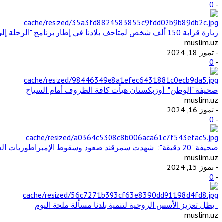
0
-
زيارة قرابة 150 ألف شخص لمتاحف بلادنا في إطار برنامج "الرحلة إلى الماضي"
muslim.uz
- تموز 18, 2024
0
-
صحيفة "الوطن": أوزبكستان هيأت كافة الظروف أمام السياح
muslim.uz
- تموز 16, 2024
0
-
صحيفة "20 دقيقة": شهدت سمرقند صعود وسقوط الإمبراطوريات العظيمة وتفاعل الثقافات والحضارات المختلفة
muslim.uz
- تموز 15, 2024
0
-
يظل تعزيز الأسس الروحية لتنمية بلدنا مسألة ملحة اليوم
muslim.uz