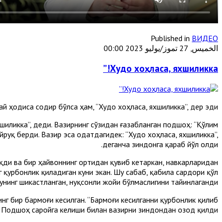
Published in
ВИДЕО
الخميس, 27 تموز/يوليو 2023 00:00
Худо хоҳласа, яхшиликка!”
й ҳодиса содир бўлса ҳам, “Худо хоҳласа, яхшиликка”, дер эди.
шиликка”, деди. Вазирнинг сўзидан ғазабланган подшоҳ: “Қўлим
йруқ берди. Вазир эса одатдагидек: “Худо хоҳласа, яхшиликка”,
деганча зиндонга қараб йўл олди.
иқди ва бир ҳайвоннинг ортидан қувиб кетаркан, навкарларидан
 қурбонлик қиладиган куни экан. Шу сабаб, қабила сардори қўл
унинг шикастланган, нуқсонли жойи бўлмаслигини тайинлаганди.
г бир бармоғи кесилган. “Бармоғи кесилганни қурбонлик қилиб
 Подшоҳ саройга келиши билан вазирни зиндондан озод қилди.