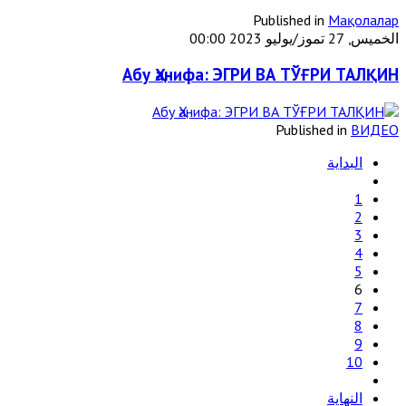
Published in
Мақолалар
الخميس, 27 تموز/يوليو 2023 00:00
Абу Ҳанифа: ЭГРИ ВА ТЎҒРИ ТАЛҚИН
Published in
ВИДЕО
البداية
1
2
3
4
5
6
7
8
9
10
النهاية