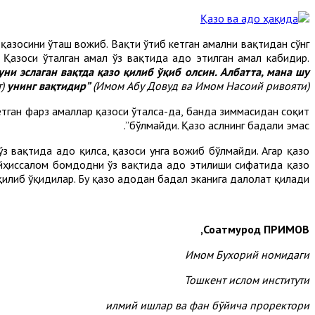
 қазосини ўташ вожиб. Вақти ўтиб кетган амални вақтидан сўнг
 Қазоси ўталган амал ўз вақтида адо этилган амал кабидир.
ни эслаган вақтда қазо қилиб ўқиб олсин. Албатта, мана шу
)
унинг вақтидир”
(Имом Абу Довуд ва Имом Насоий ривояти)
етган фарз амаллар қазоси ўталса-да, банда зиммасидан соқит
бўлмайди. Қазо аслнинг бадали эмас”.
ўз вақтида адо қилса, қазоси унга вожиб бўлмайди. Агар қазо
айҳиссалом бомдодни ўз вақтида адо этилиши сифатида қазо
қилиб ўқидилар. Бу қазо адодан бадал эканига далолат қилади.
Соатмурод ПРИМОВ,
Имом Бухорий номидаги
Тошкент ислом институти
илмий ишлар ва фан бўйича проректори