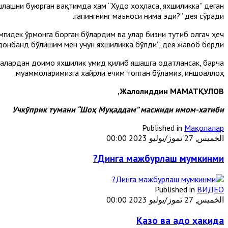
шлашни буюрган вақтимда ҳам “Худо хоҳласа, яхшиликка” деган
гапингнинг маъноси нима эди?” дея сўради.
мгидек ўрмонга борган бўлардим ва улар бизни тутиб олгач ҳеч
донбанд бўлишим мен учун яхшиликка бўлди”, дея жавоб берди.
исалардан доимо яхшилик умид қилиб яшашга одатлансак, барча
муаммоларимизга хайрли ечим топган бўламиз, иншоаллоҳ.
Жалолиддин МАМАТҚУЛОВ,
Учкўприк тумани “Шоҳ Муқаддам” масжиди имом-хатиби
Published in
Мақолалар
الخميس, 27 تموز/يوليو 2023 00:00
Динга мажбурлаш мумкинми?
Published in
ВИДЕО
الخميس, 27 تموز/يوليو 2023 00:00
Қазо ва адо ҳақида