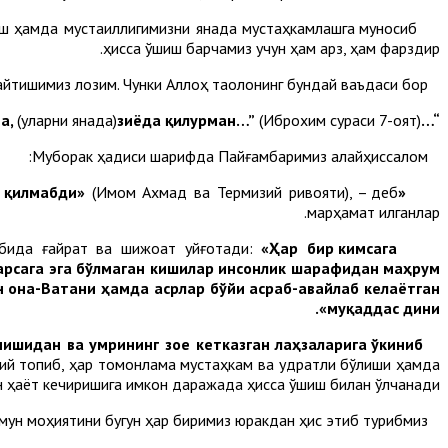
аш ҳамда мустақиллигимизни янада мустаҳкамлашга муносиб
ҳисса қўшиш барчамиз учун ҳам қарз, ҳам фарздир.
Мустақиллик ва ибодатларни эмин-эркин адо этиш неъматига доимий шукроналар айтишимиз лозим. Чунки Аллоҳ таолонинг бундай ваъдаси бор:
та,
(уларни янада)
зиёда қилурман…”
(Иброхим сураси 7-оят).
“…агар
Муборак ҳадиси шарифда Пайғамбаримиз алайҳиссалом:
(Имом Ахмад ва Термизий ривояти), – деб
«Ким инсонларга улардан кўрган яхшиликлари эвазига шукр қилмас экан, демак Аллоҳга ҳам шукр қилмабди»
марҳамат қилганлар.
«Ҳар бир кимсага
Аллома Алихонтўра Соғуний ҳазратларининг қуйидаги сўзлари она-Ватанни севган ҳар бир кишининг қалбида ғайрат ва шижоат уйғотади:
 нарсага эга бўлмаган кишилар инсонлик шарафидан маҳрум
ган она-Ватани ҳамда асрлар бўйи асраб-авайлаб келаётган
муқаддас дини».
нишидан ва умрининг зое кетказган лаҳзаларига ўкиниб
Ҳакимлар айтадилар:
аққий топиб, ҳар томонлама мустаҳкам ва қудратли бўлиши ҳамда
н ҳаёт кечиришига имкон даражада ҳисса қўшиш билан ўлчанади.
Барчамиз учун табаррук бўлган уч сўз бор: Имон, Ватан ва Истиқлол. Бу сўзларнинг мазмун моҳиятини бугун ҳар биримиз юракдан ҳис этиб турибмиз.