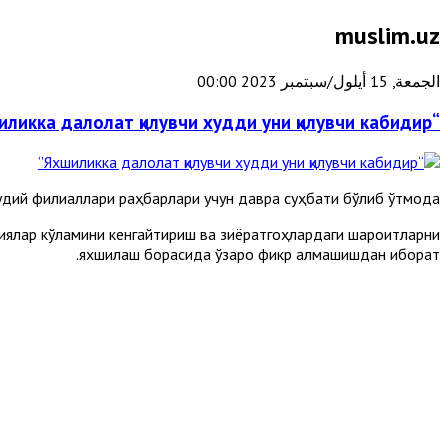
muslim.uz
الجمعة, 15 أيلول/سبتمبر 2023 00:00
“Яхшиликка далолат қилувчи худди уни қилувчи кабидир”
дий филиаллари раҳбарлари учун давра суҳбати бўлиб ўтмоқда.
риялар кўламини кенгайтириш ва зиёратгоҳлардаги шароитларни
яхшилаш борасида ўзаро фикр алмашишдан иборат.