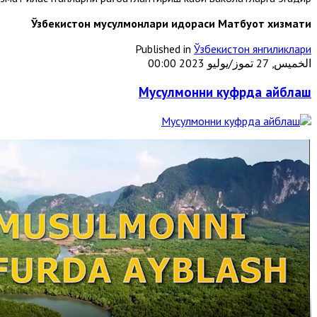
Ўзбекистон мусулмонлари идораси Матбуот хизмати
Published in
Ўзбекистон янгиликлари
الخميس, 27 تموز/يوليو 2023 00:00
Мусулмонни куфрда айблаш