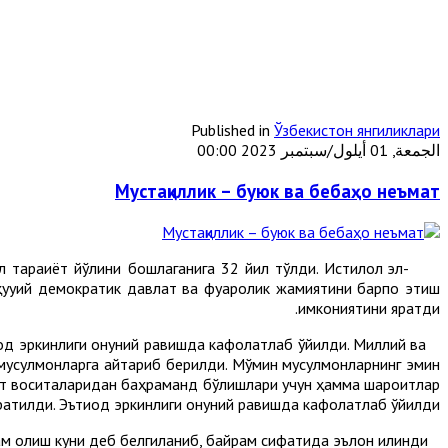
Published in
Ўзбекистон янгиликлари
الجمعة, 01 أيلول/سبتمبر 2023 00:00
Мустақиллик – буюк ва бебаҳо неъмат
тараққиёт йўлини бошлаганига 32 йил тўлди. Истиқлол эл-
 ҳуқуқий демократик давлат ва фуқаролик жамиятини барпо этиш
имкониятини яратди.
д эркинлиги қонуний равишда кафолатлаб қўйилди. Миллий ва
 мусулмонларга қайтариб берилди. Мўмин мусулмонларнинг эмин
от воситаларидан баҳраманд бўлишлари учун ҳамма шароитлар
ратилди. Эътиқод эркинлиги қонуний равишда кафолатлаб қўйилди.
Рамазон ва Қурбон ҳайитларининг биринчи кунлари дам олиш куни деб белгиланиб, байрам сифатида эълон қилинди.