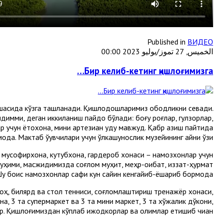
Published in
ВИДЕО
الخميس, 27 تموز/يوليو 2023 00:00
Бир келиб-кетинг қишлоғимизга…
гўшасида кўзга ташланади. Қишлоқдошларимиз ободликни севади.
лдимми, деган иккиланиш пайдо бўлади: боғу роғлар, гулзорлар,
учун ётоқхона, мини артезиан қудуқ мавжуд. Қабр қазиш пайтида
оқда. Мактаб ўқувчилари учун ўлкашунослик музейининг айни ўзи.
, мусофирхона, кутубхона, гардероб хонаси – намозхонлар учун
муҳими, масжидимизда соғлом муҳит, меҳр-оқибат, иззат-ҳурмат
Шу боис намозхонлар сафи кун сайин кенгайиб-ёшариб бормоқда.
гоҳ, билярд ва стол тенниси, соғломлаштириш тренажёр хонаси,
на, 3 та супермаркет ва 3 та мини маркет, 3 та хўжалик дўкони,
ар. Қишлоғимиздан кўплаб ижодкорлар ва олимлар етишиб чиққан.