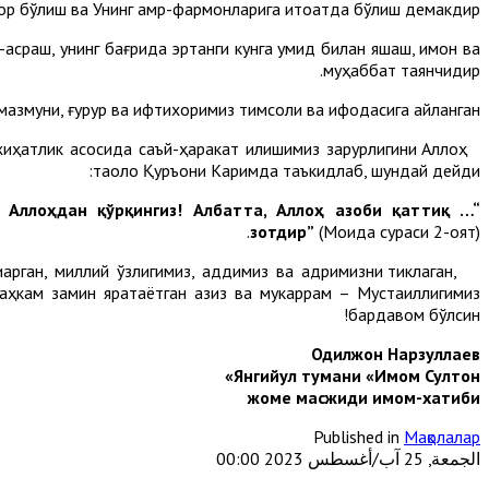
ор бўлиш ва Унинг амр-фармонларига итоатда бўлиш демакдир.
сраш, унинг бағрида эртанги кунга умид билан яшаш, имон ва
муҳаббат таянчидир.
мазмуни, ғурур ва ифтихоримиз тимсоли ва ифодасига айланган.
жиҳатлик асосида саъй-ҳаракат қилишимиз зарурлигини Аллоҳ
таоло Қуръони Каримда таъкидлаб, шундай дейди:
 Аллоҳдан қўрқингиз! Албатта, Аллоҳ азоби қаттиқ
“… Эзгулик ва тақво
зотдир”
(Моида сураси 2-оят).
арган, миллий ўзлигимиз, қаддимиз ва қадримизни тиклаган,
таҳкам замин яратаётган азиз ва мукаррам – Мустақиллигимиз
бардавом бўлсин!
Одилжон Нарзуллаев
Янгийул тумани «Имом Султон»
жоме масжиди имом-хатиби
Published in
Мақолалар
الجمعة, 25 آب/أغسطس 2023 00:00