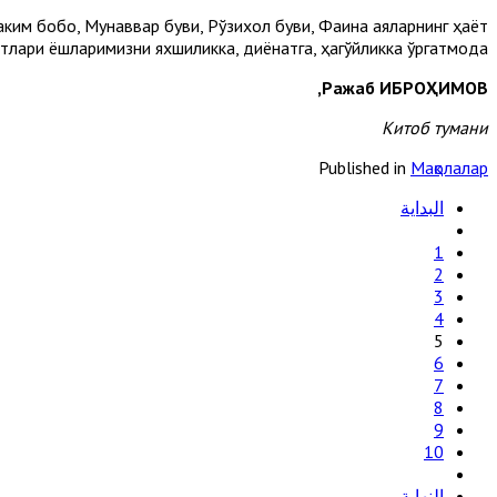
ким бобо, Мунаввар буви, Рўзихол буви, Фаина аяларнинг ҳаёт
лари ёшларимизни яхшиликка, диёнатга, ҳақгўйликка ўргатмоқда.
Ражаб ИБРОҲИМОВ,
Китоб тумани
Published in
Мақолалар
البداية
1
2
3
4
5
6
7
8
9
10
النهاية