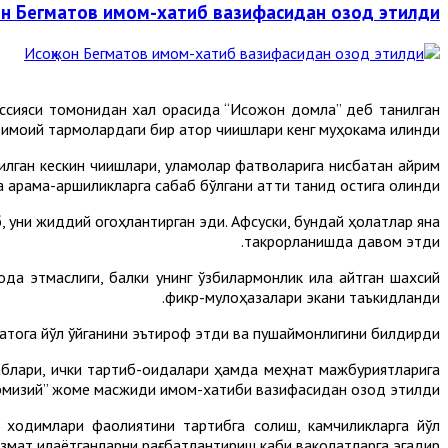
он Бегматов имом-хатиб вазифасидан озод этилди
ссияси томонидан халқ орасида “Исоқжон домла” деб танилган
ий тармоқлардаги бир қатор чиқишлари кенг муҳокама қилинди.
илган кескин чиқишлари, уламолар фатволарига нисбатан айрим
арама-қаршиликларга сабаб бўлгани қаттиқ танқид остига олинди.
, уни жиддий огоҳлантирган эди. Афсуски, бундай ҳолатлар яна
такрорланишда давом этди.
да этмаслиги, балки унинг ўзбилармонлик ила айтган шахсий
фикр-мулоҳазалари экани таъкидланди.
тога йўл қўйганини эътироф этди ва пушаймонлигини билдирди.
аблари, ички тартиб-қоидалари ҳамда меҳнат мажбуриятларига
рмизий” жоме масжиди имом-хатиби вазифасидан озод этилди.
 ходимлари фаолиятини тартибга солиш, камчиликларга йўл
измат қилаётганларни рағбатлантириш каби ваколатларга эгадир.