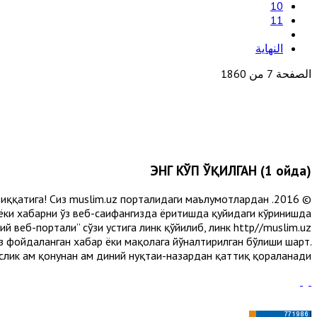
10
11
النهاية
الصفحة 7 من 1860
ЭНГ КЎП ЎҚИЛГАН (1 ойда)
и диққатига! Сиз muslim.uz порталидаги маълумотлардан
 ёки хабарни ўз веб-саҳифангизда ёритишда қуйидаги кўринишда
 веб-портали” сўзи устига линк қўйилиб, линк http//muslim.uz
сиз фойдаланган хабар ёки мақолага йўналтирилган бўлиши шарт.
лик ҳам қонунан ҳам диний нуқтаи-назардан қаттиқ қораланади.