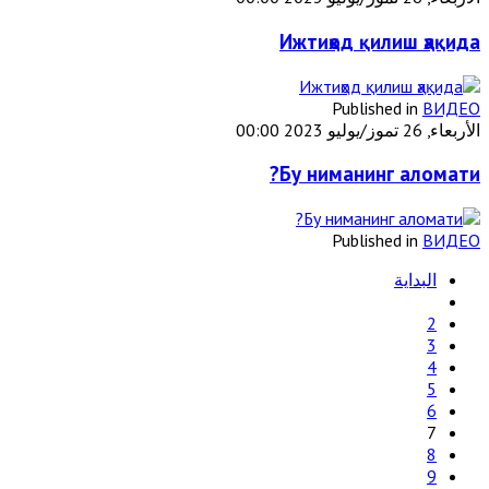
Ижтиҳод қилиш ҳақида
Published in
ВИДЕО
الأربعاء, 26 تموز/يوليو 2023 00:00
Бу ниманинг аломати?
Published in
ВИДЕО
البداية
2
3
4
5
6
7
8
9