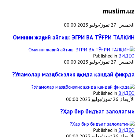
muslim.uz
الخميس, 27 تموز/يوليو 2023 00:00
Оминни жаҳрий айтиш: ЭГРИ ВА ТЎҒРИ ТАЛҚИН
Published in
ВИДЕО
الخميس, 27 تموز/يوليو 2023 00:00
Уламолар мазҳабсизлик ҳақида қандай фикрда?
Published in
ВИДЕО
الأربعاء, 26 تموز/يوليو 2023 00:00
Ҳар бир бидъат залолатми?
Published in
ВИДЕО
الأربعاء, 26 تموز/يوليو 2023 00:00