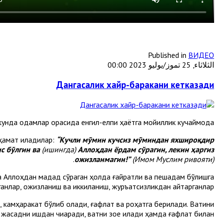
Published in
ВИДЕО
الثلاثاء, 25 تموز/يوليو 2023 00:00
Дангасалик хайр-баракани кетказади
 кунда одамлар орасида енгил-елпи ҳаётга мойиллик кучаймоқда.
ҳамат қиладилар:
“Кучли мўмин кучсиз мўминдан яхшироқдир
ис бўлгин ва
(ишингда)
Аллоҳдан ёрдам сўрагин, лекин ҳаргиз
.
ожизланмагин!”
(Имом Муслим ривояти)
Аллоҳдан мадад сўраган ҳолда ғайратли ва пешқадам бўлишга
рганлар, ожизланиш ва иккиланиш, журъатсизликдан қайтарганлар.
 камҳаракат бўлиб қолади, ғафлат ва роҳатга берилади. Вақтини
жасадни ишдан чиқаради, вақтни зое қилади ҳамда ғафлат билан