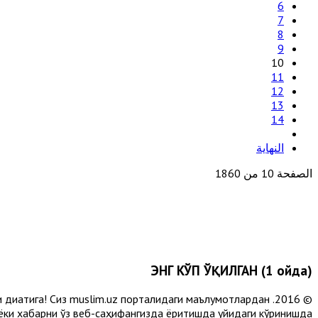
6
7
8
9
10
11
12
13
14
النهاية
الصفحة 10 من 1860
ЭНГ КЎП ЎҚИЛГАН (1 ойда)
и диққатига! Сиз muslim.uz порталидаги маълумотлардан
 ёки хабарни ўз веб-саҳифангизда ёритишда қуйидаги кўринишда