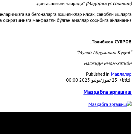
.
дангасаликни чақиради”
(Мадорижус соликин)
инларимизга ва бегоналарга яхшиликлар қилсак, савобли ишларга
а охиратимизга манфаатли бўлган амаллар соҳибига айланамиз.
Толибжон СУЯРОВ,
“Мулло Абдужалил Куҳий”
масжиди имом-хатиби
Published in
Мақолалар
الثلاثاء, 25 تموز/يوليو 2023 00:00
Мазҳабга эргашиш